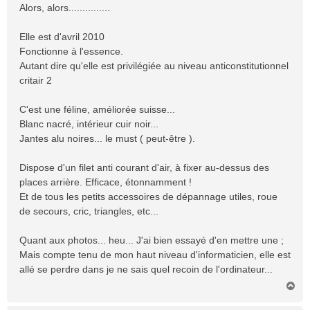
s
Alors, alors...............
s
a
Elle est d'avril 2010
g
Fonctionne à l'essence.
e
Autant dire qu'elle est privilégiée au niveau anticonstitutionnel
critair 2
C'est une féline, améliorée suisse...
Blanc nacré, intérieur cuir noir...
Jantes alu noires... le must ( peut-être ).
Dispose d'un filet anti courant d'air, à fixer au-dessus des
places arrière. Efficace, étonnamment !
Et de tous les petits accessoires de dépannage utiles, roue
de secours, cric, triangles, etc...
Quant aux photos... heu... J'ai bien essayé d'en mettre une ;
Mais compte tenu de mon haut niveau d'informaticien, elle est
allé se perdre dans je ne sais quel recoin de l'ordinateur...
H
a
u