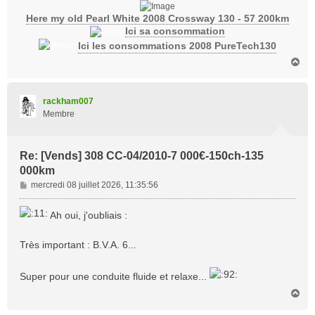
Here my old Pearl White 2008 Crossway 130 - 57 200km
Ici sa consommation
Ici les consommations 2008 PureTech130
H
a
u
t
rackham007
Membre
Re: [Vends] 308 CC-04/2010-7 000€-150ch-135
000km
M
mercredi 08 juillet 2026, 11:35:56
e
s
Ah oui, j'oubliais :
s
a
Très important : B.V.A. 6...
g
e
Super pour une conduite fluide et relaxe...
H
a
u