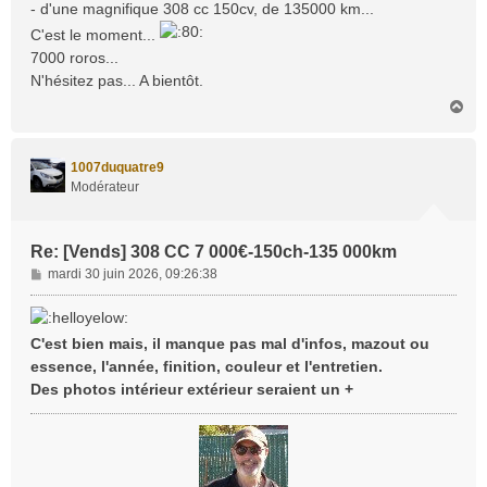
- d'une magnifique 308 cc 150cv, de 135000 km...
e
C'est le moment...
7000 roros...
N'hésitez pas... A bientôt.
H
a
u
t
1007duquatre9
Modérateur
Re: [Vends] 308 CC 7 000€-150ch-135 000km
M
mardi 30 juin 2026, 09:26:38
e
s
s
C'est bien mais, il manque pas mal d'infos, mazout ou
a
essence, l'année, finition, couleur et l'entretien.
g
Des photos intérieur extérieur seraient un +
e