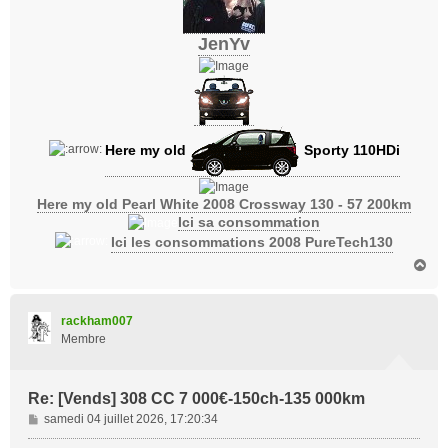
JenYv
Here my old
Sporty 110HDi
Here my old Pearl White 2008 Crossway 130 - 57 200km
Ici sa consommation
Ici les consommations 2008 PureTech130
H
a
u
t
rackham007
Membre
Re: [Vends] 308 CC 7 000€-150ch-135 000km
M
samedi 04 juillet 2026, 17:20:34
e