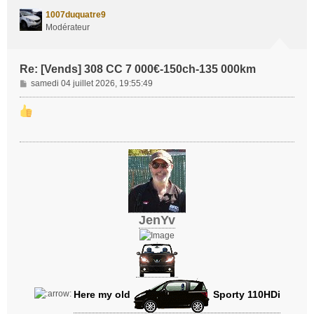
t
1007duquatre9
Modérateur
Re: [Vends] 308 CC 7 000€-150ch-135 000km
M
samedi 04 juillet 2026, 19:55:49
e
s
s
a
g
e
JenYv
Here my old
Sporty 110HDi