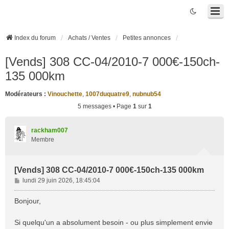
Index du forum
Achats / Ventes
Petites annonces
[Vends] 308 CC-04/2010-7 000€-150ch-
135 000km
Modérateurs :
Vinouchette
,
1007duquatre9
,
nubnub54
5 messages • Page
1
sur
1
rackham007
Membre
[Vends] 308 CC-04/2010-7 000€-150ch-135 000km
M
lundi 29 juin 2026, 18:45:04
e
s
Bonjour,
s
a
Si quelqu'un a absolument besoin - ou plus simplement envie
g