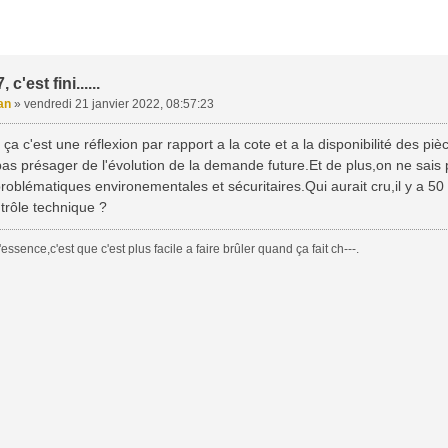
c'est fini......
an
»
vendredi 21 janvier 2022, 08:57:23
 ça c'est une réflexion par rapport a la cote et a la disponibilité des p
as présager de l'évolution de la demande future.Et de plus,on ne sais
roblématiques environementales et sécuritaires.Qui aurait cru,il y a 50 a
trôle technique ?
essence,c'est que c'est plus facile a faire brûler quand ça fait ch---.