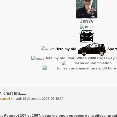
JenYv
Here my old
Sport
Here my old Pearl White 2008 Crossway 
Ici sa consommation
Ici les consommations 2008 Pur
c'est fini......
uatre9
»
mardi 16 décembre 2025, 07:49:50
 : Peugeot 107 et 1007, deux visions opposées de la citycar urba