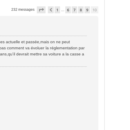
Page
10
sur
10
1
6
7
8
9
10
Précédente
232 messages
…
ièces actuelle et passée,mais on ne peut
 pas comment va évoluer la réglementation par
ns,qu'il devrait mettre sa voiture a la casse a