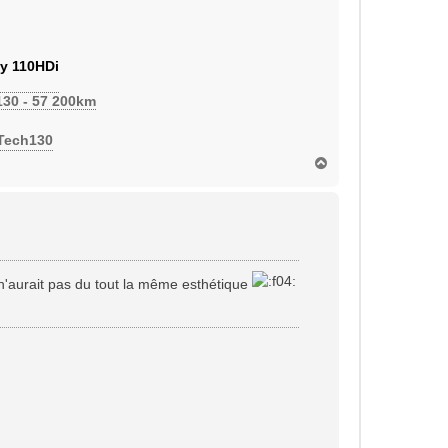
y 110HDi
130 - 57 200km
eTech130
H
a
u
t
e n'aurait pas du tout la même esthétique