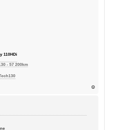
y 110HDi
130 - 57 200km
eTech130
H
a
u
t
ine