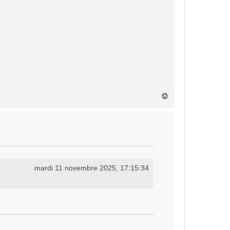
H
a
u
t
mardi 11 novembre 2025, 17:15:34