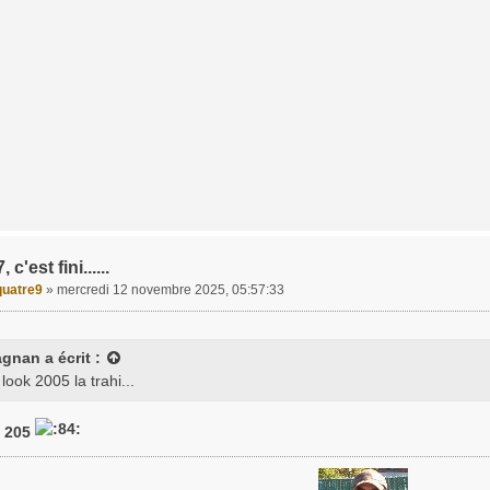
c'est fini......
uatre9
»
mercredi 12 novembre 2025, 05:57:33
agnan
a écrit :
 look 2005 la trahi...
e 205