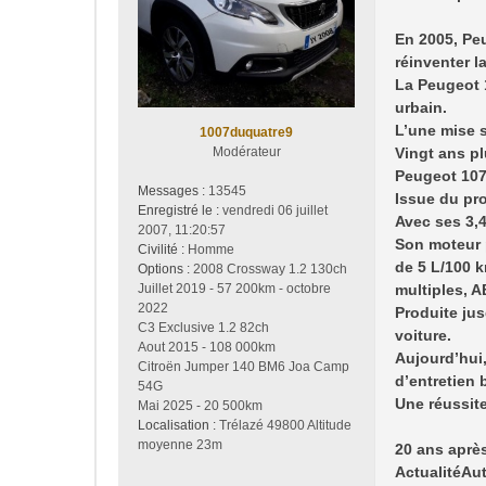
a
g
En 2005, Pe
e
réinventer la
La Peugeot 1
urbain.
L’une mise s
1007duquatre9
Modérateur
Vingt ans p
Peugeot 107 
Messages :
13545
Issue du pro
Enregistré le :
vendredi 06 juillet
Avec ses 3,4
2007, 11:20:57
Son moteur p
Civilité :
Homme
de 5 L/100 k
Options :
2008 Crossway 1.2 130ch
Juillet 2019 - 57 200km - octobre
multiples, A
2022
Produite ju
C3 Exclusive 1.2 82ch
voiture.
Aout 2015 - 108 000km
Aujourd’hui,
Citroën Jumper 140 BM6 Joa Camp
d’entretien 
54G
Une réussit
Mai 2025 - 20 500km
Localisation :
Trélazé 49800 Altitude
moyenne 23m
20 ans après
ActualitéAu