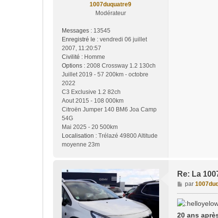
1007duquatre9
Modérateur
Messages :
13545
Enregistré le :
vendredi 06 juillet
2007, 11:20:57
Civilité :
Homme
Options :
2008 Crossway 1.2 130ch
Juillet 2019 - 57 200km - octobre
2022
C3 Exclusive 1.2 82ch
Aout 2015 - 108 000km
Citroën Jumper 140 BM6 Joa Camp
54G
Mai 2025 - 20 500km
Localisation :
Trélazé 49800 Altitude
moyenne 23m
Re: La 1007, 
M
par
1007duq
e
s
s
20 ans après