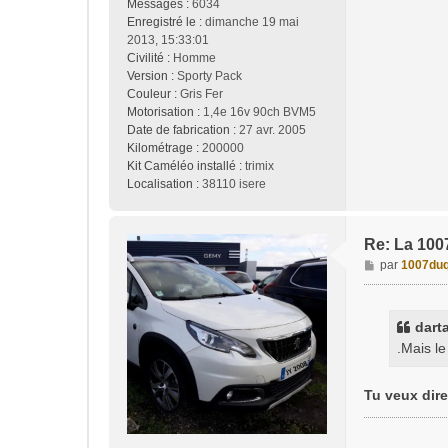
Messages :
6034
Enregistré le :
dimanche 19 mai
2013, 15:33:01
Civilité :
Homme
Version :
Sporty Pack
Couleur :
Gris Fer
Motorisation :
1,4e 16v 90ch BVM5
Date de fabrication :
27 avr. 2005
Kilométrage :
200000
Kit Caméléo installé :
trimix
Localisation :
38110 isere
Re: La 1007, 
M
par
1007duq
e
s
s
dart
a
.Mais le
g
e
Tu veux dir