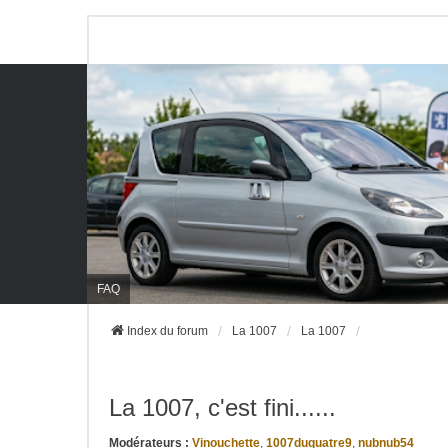
FAQ
Index du forum
La 1007
La 1007
La 1007, c'est fini......
Modérateurs :
Vinouchette
,
1007duquatre9
,
nubnub54