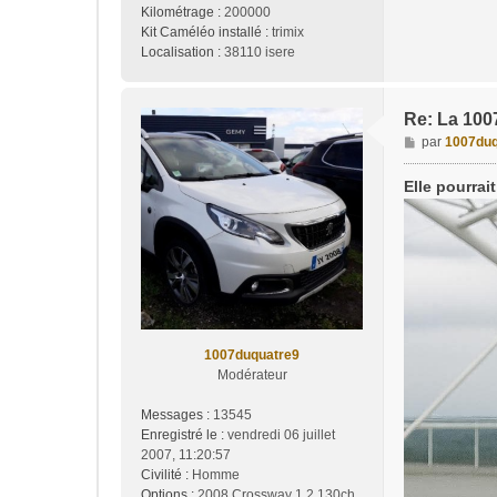
Kilométrage :
200000
Kit Caméléo installé :
trimix
Localisation :
38110 isere
Re: La 1007, 
M
par
1007duq
e
s
Elle pourrai
s
a
g
e
1007duquatre9
Modérateur
Messages :
13545
Enregistré le :
vendredi 06 juillet
2007, 11:20:57
Civilité :
Homme
Options :
2008 Crossway 1.2 130ch