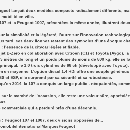
ugeot lançait deux modèles compacts radicalement différents, ma
 mobilité en ville.
07 et la Peugeot 1007, présentées la même année, illustrent deux 
ur la simplicité et la légèreté, l’autre sur l’innovation technologi
lus tard, ces deux lionnes restent des symboles d’une époque cha
: l’essence de la citycar légère et fiable.
jet B-Zero en collaboration avec Citroën (C1) et Toyota (Aygo), la 
3 mètres de long et un poids plume de moins de 800 kg, elle se f
rincipal, le 1.0 trois cylindres de 68 ch (développé avec Toyota), b
m en moyenne. L’option diesel 1.4 HDi offre une couple généreux 
BS et ESP, elle surprend par sa sécurité et sa robustesse.
squ’en 2014, la 107 a conquis un large public : néopatentés, com
 sur le marché de l’occasion, elle reste une valeur sûre, appréciée
bas.
e commerciale qui a perduré près d’une décennie.
 : Peugeot 107 et 1007, deux visions opposées de...
tomobileInternationalMarquesPeugeot