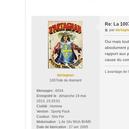
Re: La 1007, 
M
par
dartagn
e
s
Oui mais tout
s
absolument p
a
rapport aux p
g
cause du con
e
L'avantage de l'
dartagnan
1007iste de diamant
Messages :
6034
Enregistré le :
dimanche 19 mai
2013, 15:33:01
Civilité :
Homme
Version :
Sporty Pack
Couleur :
Gris Fer
Motorisation :
1,4e 16v 90ch BVM5
Date de fabrication :
27 avr. 2005