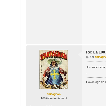
Re: La 1007, 
M
par
dartagn
e
s
Joli montage,
s
.
a
g
L'avantage de l'
e
dartagnan
1007iste de diamant