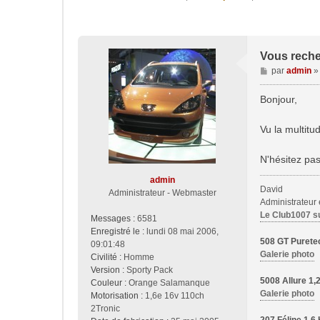
Vous rech
M
par
admin
e
s
Bonjour,
s
a
Vu la multitu
g
e
N'hésitez pas
admin
David
Administrateur - Webmaster
Administrateur
Le Club1007 s
Messages :
6581
Enregistré le :
lundi 08 mai 2006,
508 GT Purete
09:01:48
Galerie photo
Civilité :
Homme
Version :
Sporty Pack
5008 Allure 1
Couleur :
Orange Salamanque
Galerie photo
Motorisation :
1,6e 16v 110ch
2Tronic