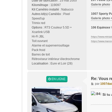
207 Féline 1,
Date de fabrication :
25 mai 2005
Galerie photo
Kilométrage :
119097
Kit Caméléo installé :
Nabucco
1007 Sporty Pa
Autres kit(s) Caméléo :
Pixel
Galerie photo 
Speed'up
Trimix red
Options :
RT3 Couleur 5.5D +
106 Equinoxe
V
Xcarlink USB
Hi-Fi JBL
https://www.miniatu
Toit ouvrant
https://www.manon-
Alarme et superverrouillage
Pack froid
Barres de toit
Rétroviseur intérieur électrochrome
Localisation :
Eure et Loir (28)
Re: Vous r
EN LIGNE
M
par
1007duq
e
s
Si tu 
s
a
g
e