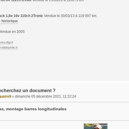
6 HDi 8v 112ch BVM6
Vendue le 25/06/20 à 110273 km
ck 1,6e 16v 110ch 2Tronic
Vendue le 30/03/13 à 119 097 km.
+ historique
endue en 2005
res.dlgr.fr
bibliophile.fr
echerchez un document ?
uatre9
»
dimanche 05 décembre 2021, 11:22:24
as, montage barres longitudinales