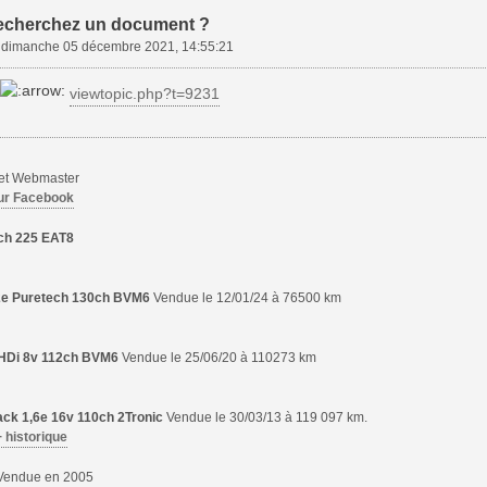
echerchez un document ?
»
dimanche 05 décembre 2021, 14:55:21
viewtopic.php?t=9231
 et Webmaster
ur Facebook
ch 225 EAT8
,2e Puretech 130ch BVM6
Vendue le 12/01/24 à 76500 km
6 HDi 8v 112ch BVM6
Vendue le 25/06/20 à 110273 km
ck 1,6e 16v 110ch 2Tronic
Vendue le 30/03/13 à 119 097 km.
+ historique
endue en 2005