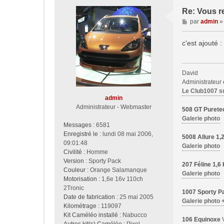
Re: Vous r
M
par
admin
e
s
c'est ajouté :
s
a
g
David
e
Administrateur
Le Club1007 s
admin
Administrateur - Webmaster
508 GT Purete
Galerie photo
Messages :
6581
Enregistré le :
lundi 08 mai 2006,
5008 Allure 1
09:01:48
Galerie photo
Civilité :
Homme
Version :
Sporty Pack
207 Féline 1,
Couleur :
Orange Salamanque
Galerie photo
Motorisation :
1,6e 16v 110ch
2Tronic
1007 Sporty Pa
Date de fabrication :
25 mai 2005
Galerie photo 
Kilométrage :
119097
Kit Caméléo installé :
Nabucco
106 Equinoxe
V