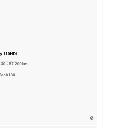
y 110HDi
130 - 57 200km
eTech130
H
a
u