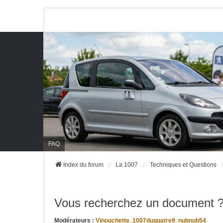
FAQ
Index du forum
La 1007
Techniques et Questions
Vous recherchez un document 
Modérateurs :
Vinouchette
,
1007duquatre9
,
nubnub54