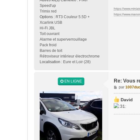
Autres kit(s) Caméléo :
Pixel
Speed'up
https://www.miniatu
Trimix red
https://www.manon-
Options :
RT3 Couleur 5.5D +
Xcarlink USB
Hi-Fi JBL
Toit ouvrant
Alarme et superverrouillage
Pack froid
Barres de toit
Rétroviseur intérieur électrochrome
Localisation :
Eure et Loir (28)
Re: Vous r
EN LIGNE
M
par
1007duq
e
s
David
s
a
g
e