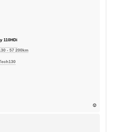
y 110HDi
130 - 57 200km
eTech130
H
a
u
t