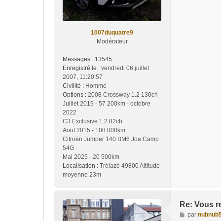
1007duquatre9
Modérateur
Messages :
13545
Enregistré le :
vendredi 06 juillet
2007, 11:20:57
Civilité :
Homme
Options :
2008 Crossway 1.2 130ch
Juillet 2019 - 57 200km - octobre
2022
C3 Exclusive 1.2 82ch
Aout 2015 - 108 000km
Citroën Jumper 140 BM6 Joa Camp
54G
Mai 2025 - 20 500km
Localisation :
Trélazé 49800 Altitude
moyenne 23m
Re: Vous r
M
par
nubnub