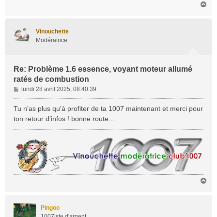
H
a
u
t
Vinouchette
Modératrice
Re: Problème 1.6 essence, voyant moteur allumé
ratés de combustion
M
lundi 28 avril 2025, 08:40:39
e
s
Tu n'as plus qu'à profiter de ta 1007 maintenant et merci pour
s
ton retour d'infos ! bonne route...
a
g
e
H
a
u
t
Pingoo
1007iste d'argent