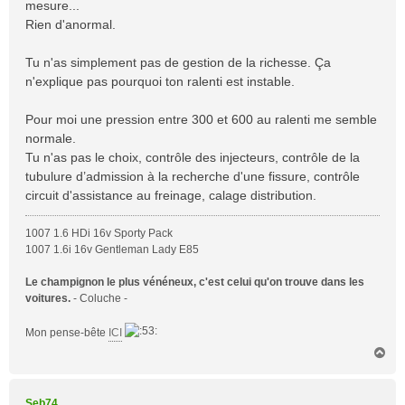
mesure...
g
Rien d'anormal.
e
Tu n'as simplement pas de gestion de la richesse. Ça
n'explique pas pourquoi ton ralenti est instable.
Pour moi une pression entre 300 et 600 au ralenti me semble
normale.
Tu n'as pas le choix, contrôle des injecteurs, contrôle de la
tubulure d’admission à la recherche d'une fissure, contrôle
circuit d'assistance au freinage, calage distribution.
1007 1.6 HDi 16v Sporty Pack
1007 1.6i 16v Gentleman Lady E85
Le champignon le plus vénéneux, c'est celui qu'on trouve dans les
voitures.
- Coluche -
Mon pense-bête
ICI
H
a
u
t
Seb74