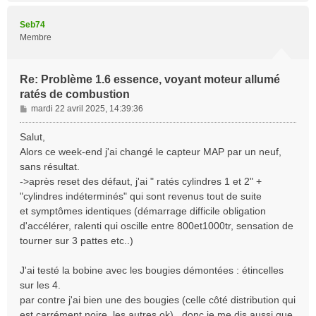
u
t
Seb74
Membre
Re: Problème 1.6 essence, voyant moteur allumé
ratés de combustion
M
mardi 22 avril 2025, 14:39:36
e
s
Salut,
s
Alors ce week-end j'ai changé le capteur MAP par un neuf,
a
sans résultat.
g
->après reset des défaut, j'ai " ratés cylindres 1 et 2" +
e
"cylindres indéterminés" qui sont revenus tout de suite
et symptômes identiques (démarrage difficile obligation
d'accélérer, ralenti qui oscille entre 800et1000tr, sensation de
tourner sur 3 pattes etc..)
J'ai testé la bobine avec les bougies démontées : étincelles
sur les 4.
par contre j'ai bien une des bougies (celle côté distribution qui
est carrément noire, les autres ok) , donc je me dis aussi que