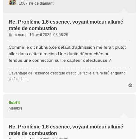
1007iste de diamant
Re: Problème 1.6 essence, voyant moteur allumé
ratés de combustion
M
mercredi 16 avril 2025, 08:58:29
e
s
Comme le dit nubnub,ce défaut d'admission me ferait plutôt
s
aller dans cette direction.Une durite débranchée ou
a
fendue,une connection sur le capteur défectueuse ?
g
e
L'avantage de l'essence,c'est que c'est plus facile a faire brûler quand
ça fait ch---.
H
a
u
t
Seb74
Membre
Re: Problème 1.6 essence, voyant moteur allumé
ratés de combustion