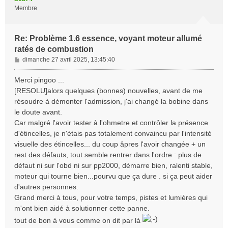
Membre
Re: Problème 1.6 essence, voyant moteur allumé
ratés de combustion
M
dimanche 27 avril 2025, 13:45:40
e
s
Merci pingoo ...
s
[RESOLU]alors quelques (bonnes) nouvelles, avant de me
a
résoudre à démonter l'admission, j'ai changé la bobine dans
g
le doute avant.
e
Car malgré l'avoir tester à l'ohmetre et contrôler la présence
d'étincelles, je n'étais pas totalement convaincu par l'intensité
visuelle des étincelles... du coup âpres l'avoir changée + un
rest des défauts, tout semble rentrer dans l'ordre : plus de
défaut ni sur l'obd ni sur pp2000, démarre bien, ralenti stable,
moteur qui tourne bien...pourvu que ça dure . si ça peut aider
d'autres personnes.
Grand merci à tous, pour votre temps, pistes et lumières qui
m'ont bien aidé à solutionner cette panne.
tout de bon à vous comme on dit par là