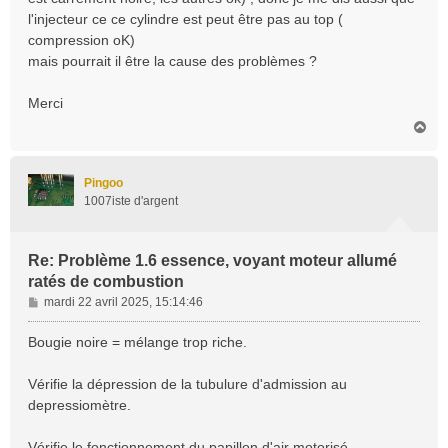
l'injecteur ce ce cylindre est peut être pas au top (
compression oK)
mais pourrait il être la cause des problèmes ?
Merci
H
a
u
t
Pingoo
1007iste d'argent
Re: Problème 1.6 essence, voyant moteur allumé
ratés de combustion
M
mardi 22 avril 2025, 15:14:46
e
s
Bougie noire = mélange trop riche.
s
a
Vérifie la dépression de la tubulure d'admission au
g
depressiomètre.
e
Vérifie le fonctionnement du papillon d'air motorisé.