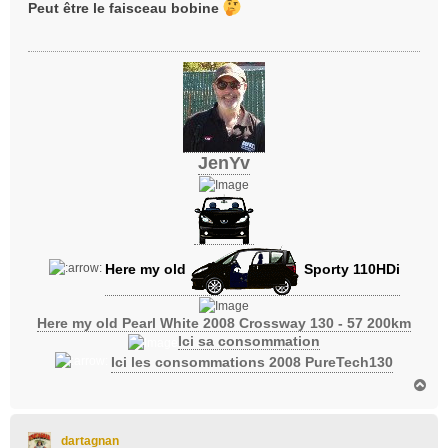
s
Peut être le faisceau bobine
s
a
g
e
JenYv
Here my old
Sporty 110HDi
Here my old Pearl White 2008 Crossway 130 - 57 200km
Ici sa consommation
Ici les consommations 2008 PureTech130
H
a
u
t
dartagnan