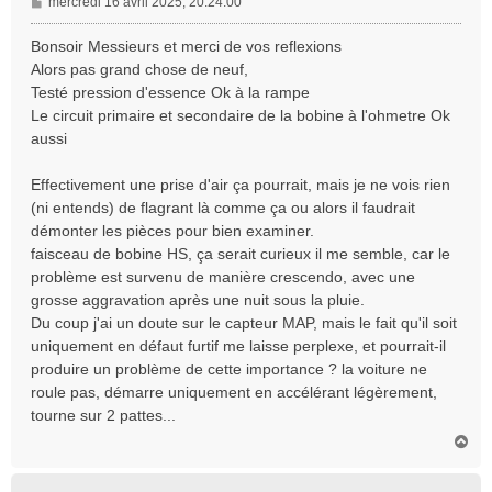
M
mercredi 16 avril 2025, 20:24:00
e
s
Bonsoir Messieurs et merci de vos reflexions
s
Alors pas grand chose de neuf,
a
Testé pression d'essence Ok à la rampe
g
Le circuit primaire et secondaire de la bobine à l'ohmetre Ok
e
aussi
Effectivement une prise d'air ça pourrait, mais je ne vois rien
(ni entends) de flagrant là comme ça ou alors il faudrait
démonter les pièces pour bien examiner.
faisceau de bobine HS, ça serait curieux il me semble, car le
problème est survenu de manière crescendo, avec une
grosse aggravation après une nuit sous la pluie.
Du coup j'ai un doute sur le capteur MAP, mais le fait qu'il soit
uniquement en défaut furtif me laisse perplexe, et pourrait-il
produire un problème de cette importance ? la voiture ne
roule pas, démarre uniquement en accélérant légèrement,
tourne sur 2 pattes...
H
a
u