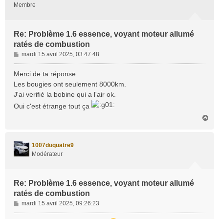
Membre
Re: Problème 1.6 essence, voyant moteur allumé
ratés de combustion
M
mardi 15 avril 2025, 03:47:48
e
s
Merci de ta réponse
s
Les bougies ont seulement 8000km.
a
J'ai verifié la bobine qui a l'air ok.
g
Oui c'est étrange tout ça
e
H
a
u
t
1007duquatre9
Modérateur
Re: Problème 1.6 essence, voyant moteur allumé
ratés de combustion
M
mardi 15 avril 2025, 09:26:23
e