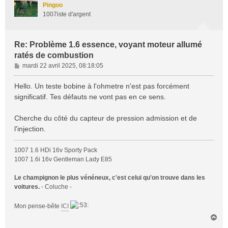
t
Pingoo
1007iste d'argent
Re: Problème 1.6 essence, voyant moteur allumé
ratés de combustion
M
mardi 22 avril 2025, 08:18:05
e
s
Hello. Un teste bobine à l'ohmetre n'est pas forcément
s
significatif. Tes défauts ne vont pas en ce sens.
a
g
Cherche du côté du capteur de pression admission et de
e
l'injection.
1007 1.6 HDi 16v Sporty Pack
1007 1.6i 16v Gentleman Lady E85
Le champignon le plus vénéneux, c'est celui qu'on trouve dans les
voitures.
- Coluche -
Mon pense-bête
ICI
H
a