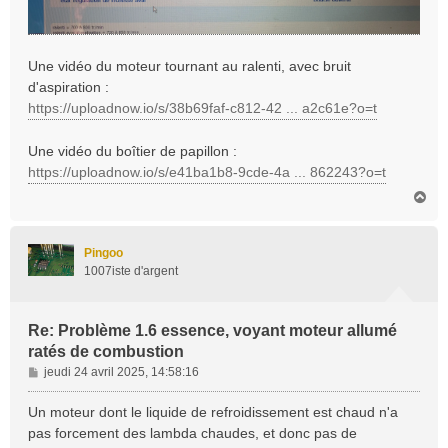
Une vidéo du moteur tournant au ralenti, avec bruit
d'aspiration :
https://uploadnow.io/s/38b69faf-c812-42 ... a2c61e?o=t
Une vidéo du boîtier de papillon :
https://uploadnow.io/s/e41ba1b8-9cde-4a ... 862243?o=t
H
a
u
t
Pingoo
1007iste d'argent
Re: Problème 1.6 essence, voyant moteur allumé
ratés de combustion
M
jeudi 24 avril 2025, 14:58:16
e
s
Un moteur dont le liquide de refroidissement est chaud n'a
s
pas forcement des lambda chaudes, et donc pas de
a