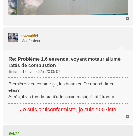
H
a
u
t
nubnub54
Modérateur
Re: Problème 1.6 essence, voyant moteur allumé
ratés de combustion
M
lundi 14 avril 2025, 23:05:07
e
s
Première idée comme ça, les bougies. De quand datent
s
elles?
a
Après, il y a ton défaut d'admission aussi, c'est étrange...
g
e
Je suis anticonformiste, je suis 1007iste
H
a
u
t
Seb74