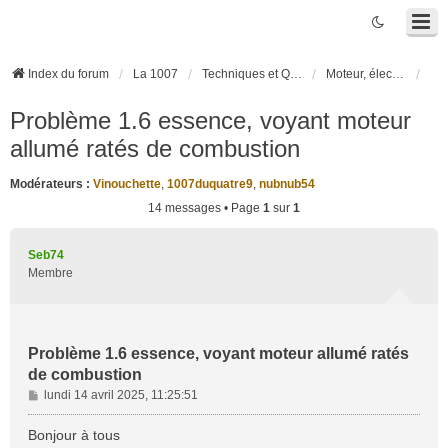
Index du forum
La 1007
Techniques et Questions
Moteur, électronique moteur, boîte robotisée 2-Tronic
Problème 1.6 essence, voyant moteur
allumé ratés de combustion
Modérateurs :
Vinouchette
,
1007duquatre9
,
nubnub54
14 messages • Page
1
sur
1
Seb74
Membre
Problème 1.6 essence, voyant moteur allumé ratés
de combustion
M
lundi 14 avril 2025, 11:25:51
e
s
Bonjour à tous