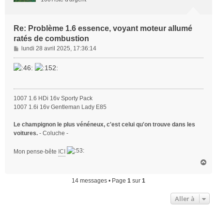
Re: Problème 1.6 essence, voyant moteur allumé
ratés de combustion
M
lundi 28 avril 2025, 17:36:14
e
s
s
a
g
1007 1.6 HDi 16v Sporty Pack
e
1007 1.6i 16v Gentleman Lady E85
Le champignon le plus vénéneux, c'est celui qu'on trouve dans les
voitures.
- Coluche -
Mon pense-bête
ICI
H
a
u
14 messages • Page
1
sur
1
t
Aller à