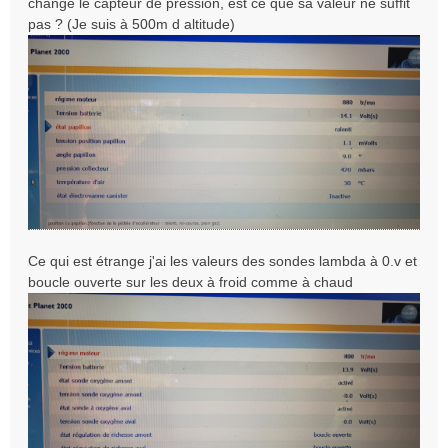
changé le capteur de pression, est ce que sa valeur ne suffit
a
pas ? (Je suis à 500m d altitude)
g
e
Ce qui est étrange j'ai les valeurs des sondes lambda à 0.v et
boucle ouverte sur les deux à froid comme à chaud