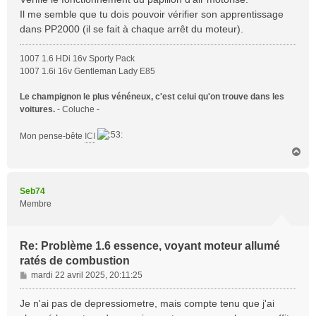
Il me semble que tu dois pouvoir vérifier son apprentissage
dans PP2000 (il se fait à chaque arrêt du moteur).
1007 1.6 HDi 16v Sporty Pack
1007 1.6i 16v Gentleman Lady E85
Le champignon le plus vénéneux, c'est celui qu'on trouve dans les
voitures.
- Coluche -
Mon pense-bête
ICI
H
a
u
t
Seb74
Membre
Re: Problème 1.6 essence, voyant moteur allumé
ratés de combustion
M
mardi 22 avril 2025, 20:11:25
e
s
Je n'ai pas de depressiometre, mais compte tenu que j'ai
s