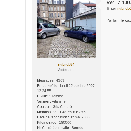
Re: La 1007
M
par
nubnub
e
s
Parfait, le c
s
a
g
e
nubnub54
Modérateur
Messages :
4363
Enregistré le :
lundi 22 octobre 2007,
13:24:55
Civilité :
Homme
Version :
Vitamine
Couleur :
Gris Cendré
Motorisation :
1,4e 75ch BVM5
Date de fabrication :
02 mai 2005
Kilométrage :
180000
Kit Caméléo installé :
Bornéo