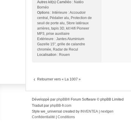
Autres kit(s) Caméléo :
Natéo
Bornéo
Options :
Intérieure : Accoudoir
central, Pédalier alu, Protection de
seuil de porte alu, Store latéraux
arrières, tapis 3D, kit Hifi Pioneer
MP3, prise auxiliaire
Extérieure : Jantes Aluminium
Gazelle 15", grille de calandre
chromée, Radar de Recul
Localisation :
Rouen
Retourner vers « La 1007 »
Développé par
phpBB
® Forum Software © phpBB Limited
Traduit par
phpBB-fr.com
Style we_universal created by
INVENTEA
|
nextgen
Confidentialité
|
Conditions