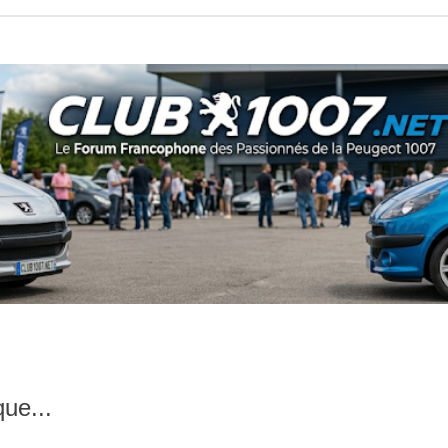
ue...