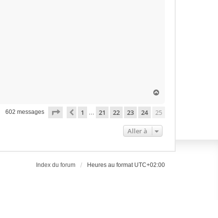
H
a
u
Page
25
sur
25
1
21
22
23
24
25
Précédente
602 messages
…
t
Aller à
Index du forum
Heures au format
UTC+02:00