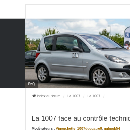
FAQ
Index du forum
La 1007
La 1007
La 1007 face au contrôle techniq
Modérateurs :
Vinouchette
,
1007duquatre9
,
nubnub54