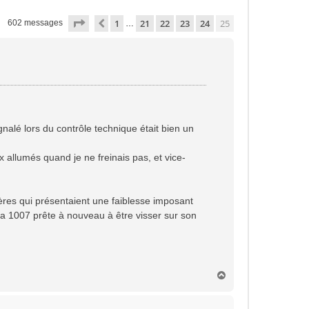
Page
25
sur
25
1
21
22
23
24
25
Précédente
602 messages
…
alé lors du contrôle technique était bien un
 allumés quand je ne freinais pas, et vice-
ères qui présentaient une faiblesse imposant
 ma 1007 prête à nouveau à être visser sur son
H
a
u
t