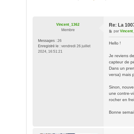
Vincent_1362
Re: La 1007
Membre
M
par
Vincent
e
Messages :
26
s
Hello !
Enregistré le :
vendredi 26 juillet
s
2024, 16:51:21
a
Je reviens de
g
capteur de pé
e
Dans un premi
versa) mais pa
Sinon, nouve
une contre-vi
rocher en fre
Bonne semain