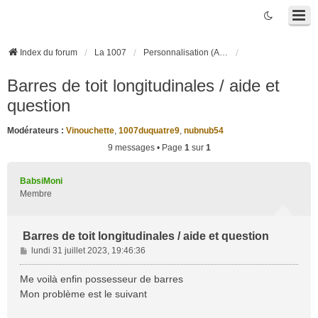
Index du forum
La 1007
Personnalisation (Accessoires, Tuning, ...)
Barres de toit longitudinales / aide et
question
Modérateurs :
Vinouchette
,
1007duquatre9
,
nubnub54
9 messages • Page
1
sur
1
BabsiMoni
Membre
Barres de toit longitudinales / aide et question
M
lundi 31 juillet 2023, 19:46:36
e
s
Me voilà enfin possesseur de barres
s
Mon problème est le suivant
a
g