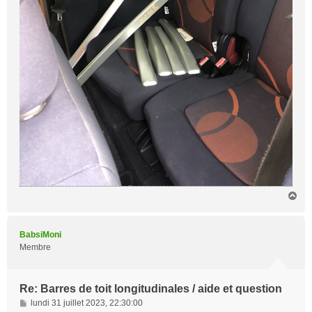
H
a
u
t
BabsiMoni
Membre
Re: Barres de toit longitudinales / aide et question
M
lundi 31 juillet 2023, 22:30:00