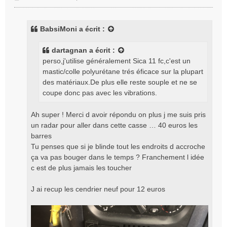
e
s
s
BabsiMoni
a écrit :
a
g
dartagnan
a écrit :
e
perso,j'utilise généralement Sica 11 fc,c'est un
mastic/colle polyurétane trés éficace sur la plupart
des matériaux.De plus elle reste souple et ne se
coupe donc pas avec les vibrations.
Ah super ! Merci d avoir répondu on plus j me suis pris
un radar pour aller dans cette casse … 40 euros les
barres
Tu penses que si je blinde tout les endroits d accroche
ça va pas bouger dans le temps ? Franchement l idée
c est de plus jamais les toucher
J ai recup les cendrier neuf pour 12 euros