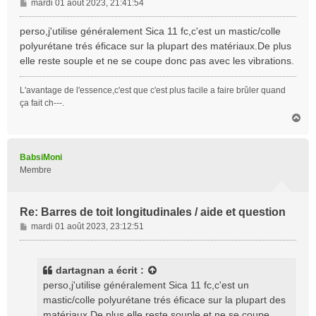
M
mardi 01 août 2023, 21:41:54
e
s
perso,j'utilise généralement Sica 11 fc,c'est un mastic/colle
s
polyurétane trés éficace sur la plupart des matériaux.De plus
a
elle reste souple et ne se coupe donc pas avec les vibrations.
g
e
L'avantage de l'essence,c'est que c'est plus facile a faire brûler quand
ça fait ch---.
H
a
u
t
BabsiMoni
Membre
Re: Barres de toit longitudinales / aide et question
M
mardi 01 août 2023, 23:12:51
e
s
s
dartagnan
a écrit :
a
perso,j'utilise généralement Sica 11 fc,c'est un
g
mastic/colle polyurétane trés éficace sur la plupart des
e
matériaux.De plus elle reste souple et ne se coupe