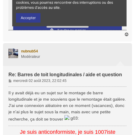
H
a
u
t
nubnub54
Modérateur
Re: Barres de toit longitudinales / aide et question
M
mercredi 02 août 2023, 22:02:45
e
s
Il y avait déjà eu un sujet sur le montage de barre
s
longitudinale et je me souviens que le remontage était galère.
a
J'ai une connexion aléatoire en ce moment (vacances), donc
g
je n'ai plus le sujet sous la main, mais avec une petite
e
recherche, ça doit se trouver
Je suis anticonformiste, je suis 1007iste