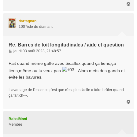
H
a
u
t
dartagnan
1007iste de diamant
Re: Barres de toit longitudinales / aide et question
M
jeudi 03 août 2023, 21:48:57
e
s
Fait quand même gaffe avec Sicaflex,quand ça tiens,ça
s
tiens,même ou tu veux pas
.Alors mets des gands et
a
évite les bavures.
g
e
L'avantage de l'essence,c'est que c'est plus facile a faire brûler quand
ça fait ch---.
H
a
u
t
BabsiMoni
Membre