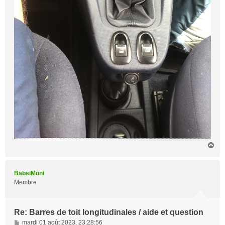
H
a
u
t
BabsiMoni
Membre
Re: Barres de toit longitudinales / aide et question
M
mardi 01 août 2023, 23:28:56