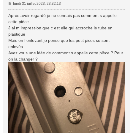
M
lundi 31 juillet 2023, 23:32:13
e
s
Après avoir regardé je ne connais pas comment s appelle
s
cette pièce
a
J ai m impression que c est elle qui accroche le tube en
g
plastique
e
Mais en l enlevant je pense que les petit picos se sont
enlevés
Avez vous une idée de comment s appelle cette pièce ? Peut
on la changer ?