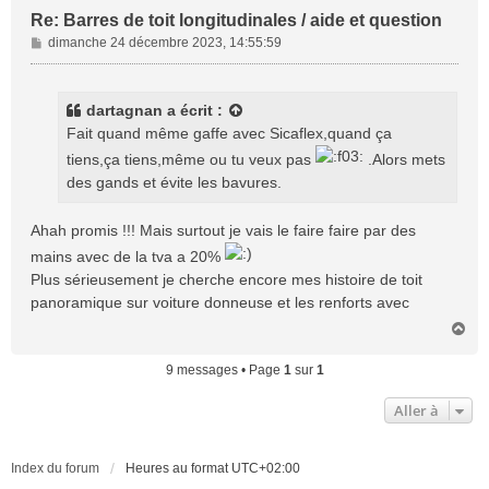
Re: Barres de toit longitudinales / aide et question
M
dimanche 24 décembre 2023, 14:55:59
e
s
s
dartagnan
a écrit :
a
Fait quand même gaffe avec Sicaflex,quand ça
g
tiens,ça tiens,même ou tu veux pas
.Alors mets
e
des gands et évite les bavures.
Ahah promis !!! Mais surtout je vais le faire faire par des
mains avec de la tva a 20%
Plus sérieusement je cherche encore mes histoire de toit
panoramique sur voiture donneuse et les renforts avec
H
a
u
9 messages • Page
1
sur
1
t
Aller à
Index du forum
Heures au format
UTC+02:00