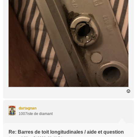
H
a
u
t
dartagnan
1007iste de diamant
Re: Barres de toit longitudinales / aide et question