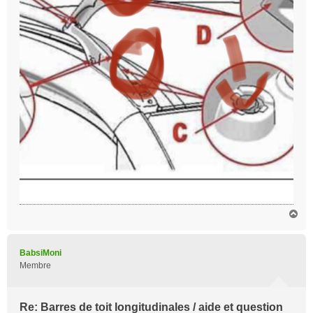
H
a
u
t
BabsiMoni
Membre
Re: Barres de toit longitudinales / aide et question