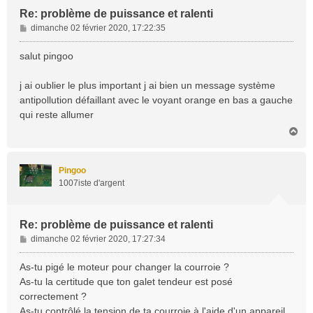
Re: problème de puissance et ralenti
M
dimanche 02 février 2020, 17:22:35
e
s
salut pingoo
s
a
j ai oublier le plus important j ai bien un message système
g
antipollution défaillant avec le voyant orange en bas a gauche
e
qui reste allumer
H
a
u
t
Pingoo
1007iste d'argent
Re: problème de puissance et ralenti
M
dimanche 02 février 2020, 17:27:34
e
s
As-tu pigé le moteur pour changer la courroie ?
s
As-tu la certitude que ton galet tendeur est posé
a
correctement ?
g
As-tu contrôlé la tension de ta courroie à l'aide d'un appareil