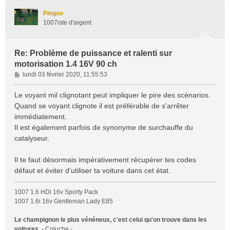
u
t
Pingoo
1007iste d'argent
Re: Problème de puissance et ralenti sur
motorisation 1.4 16V 90 ch
M
lundi 03 février 2020, 11:55:53
e
s
Le voyant mil clignotant peut impliquer le pire des scénarios.
s
Quand se voyant clignote il est préférable de s'arrêter
a
immédiatement.
g
Il est également parfois de synonyme de surchauffe du
e
catalyseur.
Il te faut désormais impérativement récupérer tes codes
défaut et éviter d'utiliser ta voiture dans cet état.
1007 1.6 HDi 16v Sporty Pack
1007 1.6i 16v Gentleman Lady E85
Le champignon le plus vénéneux, c'est celui qu'on trouve dans les
voitures.
- Coluche -