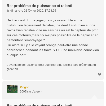
Re: problème de puissance et ralenti
M
dimanche 02 février 2020, 17:28:55
e
s
De loin c'est dur de juger,mais ça ressemble a une
s
distribution légèrement décalée,une dent.Est-tu bien sur de
a
l'avoir bien recalée ? Je ne sais pas ou est le capteur de pmh
g
sur ces moteurs,mais n'y a-il pas possibilité de le déplacer en
e
démontant l'embrayage ?
Ou alors,si il y a le voyant orange,peut-être une sonde
débranchée pendant les travaux.Ou une mauvaise connexion
quelque part.
L'avantage de l'essence,c'est que c'est plus facile a faire brûler quand
ça fait ch---.
H
a
u
t
Pingoo
1007iste d'argent
Re: problème de puissance et ralenti