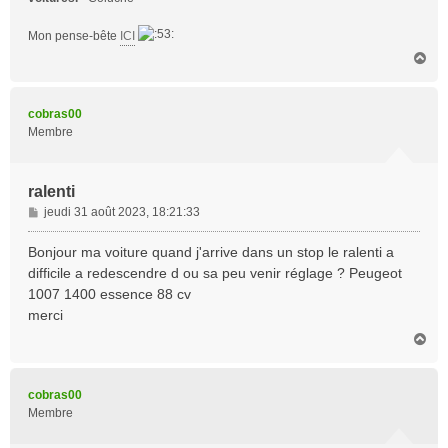
Mon pense-bête
ICI
H
a
u
t
cobras00
Membre
ralenti
M
jeudi 31 août 2023, 18:21:33
e
s
Bonjour ma voiture quand j'arrive dans un stop le ralenti a
s
difficile a redescendre d ou sa peu venir réglage ? Peugeot
a
1007 1400 essence 88 cv
g
merci
e
H
a
u
t
cobras00
Membre