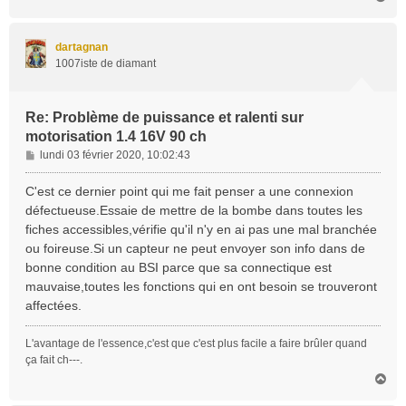
a
u
t
dartagnan
1007iste de diamant
Re: Problème de puissance et ralenti sur
motorisation 1.4 16V 90 ch
M
lundi 03 février 2020, 10:02:43
e
s
C'est ce dernier point qui me fait penser a une connexion
s
défectueuse.Essaie de mettre de la bombe dans toutes les
a
fiches accessibles,vérifie qu'il n'y en ai pas une mal branchée
g
ou foireuse.Si un capteur ne peut envoyer son info dans de
e
bonne condition au BSI parce que sa connectique est
mauvaise,toutes les fonctions qui en ont besoin se trouveront
affectées.
L'avantage de l'essence,c'est que c'est plus facile a faire brûler quand
ça fait ch---.
H
a