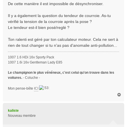
De cette manière il est impossible de désynchroniser.
Il y a également la question du tendeur de courroie. As-tu
vérifié la tension de la courroie après la pose ?
Le tendeur est-il bien posé/reglé ?
Ton ralenti est géré par ton calculateur moteur. Cela ne sert à
rien de tout changer si tu n'as pas d'anomalie anti-pollution...
1007 1.6 HDi 16v Sporty Pack
1007 1.6i 16v Gentleman Lady E85
Le champignon le plus vénéneux, c'est celui qu'on trouve dans les
voitures.
- Coluche -
Mon pense-bête
ICI
H
a
u
t
kaliste
Nouveau membre