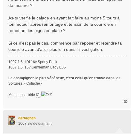
e
de mesure ?
As-tu vérifié le calage en ayant fait faire au moins 5 tours à
ton moteur après remontage et tension de la courroie en
remettant les piges en place ?
Si ce n'est pas le cas, commence par reposer et retendre ta
courroie avant d'aller plus loin dans l'investigation.
1007 1.6 HDi 16v Sporty Pack
1007 1.6i 16v Gentleman Lady E85
Le champignon le plus vénéneux, c'est celui qu'on trouve dans les
voitures.
- Coluche -
Mon pense-bête
ICI
H
a
u
t
dartagnan
1007iste de diamant