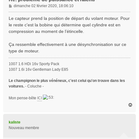
M
dimanche 02 février 2020, 18:06:10
e
s
Le capteur prend la position de départ du volant moteur. Pour
s
le reste c'est la bobine qui détermine quel cylindre est en
a
compression au moment de l’étincelle.
g
e
Ça ressemble effectivement à une désynchronisation sur ce
type de moteur.
1007 1.6 HDi 16v Sporty Pack
1007 1.6i 16v Gentleman Lady E85
Le champignon le plus vénéneux, c'est celui qu'on trouve dans les
voitures.
- Coluche -
Mon pense-bête
ICI
H
a
u
t
kaliste
Nouveau membre