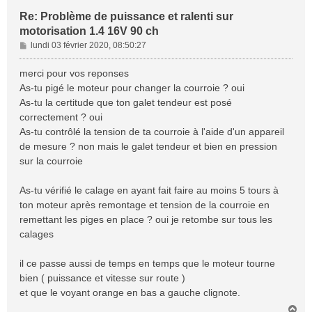
Re: Problème de puissance et ralenti sur
motorisation 1.4 16V 90 ch
M
lundi 03 février 2020, 08:50:27
e
s
merci pour vos reponses
s
As-tu pigé le moteur pour changer la courroie ? oui
a
As-tu la certitude que ton galet tendeur est posé
g
correctement ? oui
e
As-tu contrôlé la tension de ta courroie à l'aide d'un appareil
de mesure ? non mais le galet tendeur et bien en pression
sur la courroie
As-tu vérifié le calage en ayant fait faire au moins 5 tours à
ton moteur après remontage et tension de la courroie en
remettant les piges en place ? oui je retombe sur tous les
calages
il ce passe aussi de temps en temps que le moteur tourne
bien ( puissance et vitesse sur route )
et que le voyant orange en bas a gauche clignote.
H