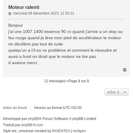
Moteur ralenti
M
mercredi 06 décembre 2023, 11:50:11
e
s
Bonjour
s
j'ai une 1007 1400 essence 90 cv quand j'arrive a un stop ou
a
feu rouge quand je lève mon pied de accélérateur le moteur
g
ne décélère pas tout de suite
e
quelqu'un a t'il eu ce problème et comment le résoudre et
aussi a froid on dirait que le moteur ne tire pas
d avance merci
H
a
u
11 messages • Page
1
sur
1
t
Aller à
Index du forum
Heures au format
UTC+02:00
Développé par
phpBB
® Forum Software © phpBB Limited
Traduit par
phpBB-fr.com
Style we_universal created by
INVENTEA
|
nextgen