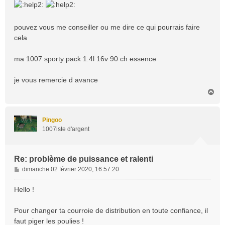
pouvez vous me conseiller ou me dire ce qui pourrais faire
cela
ma 1007 sporty pack 1.4l 16v 90 ch essence
je vous remercie d avance
H
a
u
t
Pingoo
1007iste d'argent
Re: problème de puissance et ralenti
M
dimanche 02 février 2020, 16:57:20
e
s
Hello !
s
a
Pour changer ta courroie de distribution en toute confiance, il
g
faut piger les poulies !
e