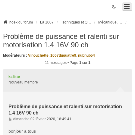
Index du forum
La 1007
Techniques et Questions
Mécanique, liaison au sol et pneumatiques
Problème de puissance et ralenti sur
motorisation 1.4 16V 90 ch
Modérateurs :
Vinouchette
,
1007duquatre9
,
nubnub54
11 messages • Page
1
sur
1
kaliste
Nouveau membre
Problème de puissance et ralenti sur motorisation
1.4 16V 90 ch
M
dimanche 02 février 2020, 16:49:41
e
s
bonjour a tous