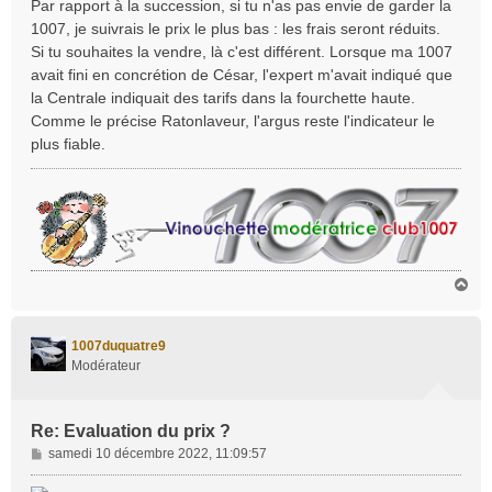
s
Par rapport à la succession, si tu n'as pas envie de garder la
s
1007, je suivrais le prix le plus bas : les frais seront réduits.
a
Si tu souhaites la vendre, là c'est différent. Lorsque ma 1007
g
avait fini en concrétion de César, l'expert m'avait indiqué que
e
la Centrale indiquait des tarifs dans la fourchette haute.
Comme le précise Ratonlaveur, l'argus reste l'indicateur le
plus fiable.
H
a
u
t
1007duquatre9
Modérateur
Re: Evaluation du prix ?
M
samedi 10 décembre 2022, 11:09:57
e
s