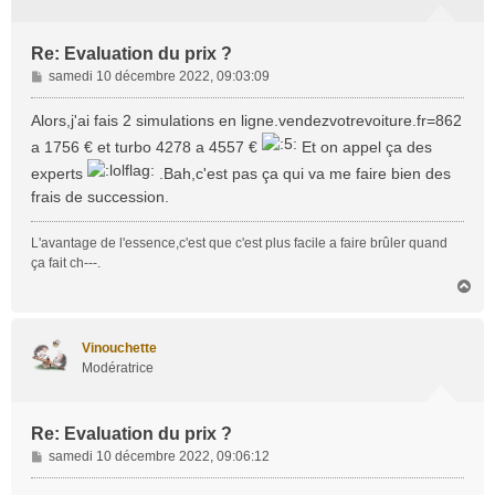
Re: Evaluation du prix ?
M
samedi 10 décembre 2022, 09:03:09
e
s
Alors,j'ai fais 2 simulations en ligne.vendezvotrevoiture.fr=862
s
a 1756 € et turbo 4278 a 4557 €
Et on appel ça des
a
experts
.Bah,c'est pas ça qui va me faire bien des
g
e
frais de succession.
L'avantage de l'essence,c'est que c'est plus facile a faire brûler quand
ça fait ch---.
H
a
u
t
Vinouchette
Modératrice
Re: Evaluation du prix ?
M
samedi 10 décembre 2022, 09:06:12
e