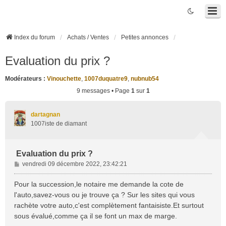
Index du forum
Achats / Ventes
Petites annonces
Evaluation du prix ?
Modérateurs :
Vinouchette
,
1007duquatre9
,
nubnub54
9 messages • Page
1
sur
1
dartagnan
1007iste de diamant
Evaluation du prix ?
M
vendredi 09 décembre 2022, 23:42:21
e
s
Pour la succession,le notaire me demande la cote de
s
l'auto,savez-vous ou je trouve ça ? Sur les sites qui vous
a
rachète votre auto,c'est complètement fantaisiste.Et surtout
g
sous évalué,comme ça il se font un max de marge.
e