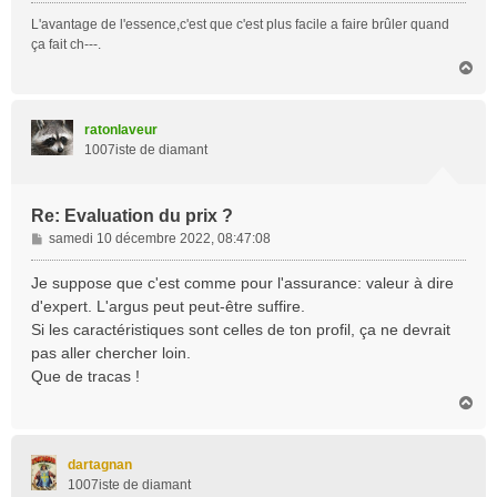
L'avantage de l'essence,c'est que c'est plus facile a faire brûler quand
ça fait ch---.
H
a
u
t
ratonlaveur
1007iste de diamant
Re: Evaluation du prix ?
M
samedi 10 décembre 2022, 08:47:08
e
s
Je suppose que c'est comme pour l'assurance: valeur à dire
s
d'expert. L'argus peut peut-être suffire.
a
Si les caractéristiques sont celles de ton profil, ça ne devrait
g
pas aller chercher loin.
e
Que de tracas !
H
a
u
t
dartagnan
1007iste de diamant