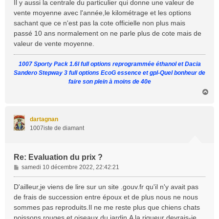
s
Il y aussi la centrale du particulier qui donne une valeur de
s
vente moyenne avec l'année,le kilométrage et les options
a
sachant que ce n'est pas la cote officielle non plus mais
g
passé 10 ans normalement on ne parle plus de cote mais de
e
valeur de vente moyenne.
1007 Sporty Pack 1.6l full options reprogrammée éthanol et Dacia
Sandero Stepway 3 full options EcoG essence et gpl-Quel bonheur de
faire son plein à moins de 40e
H
a
u
t
dartagnan
1007iste de diamant
Re: Evaluation du prix ?
M
samedi 10 décembre 2022, 22:42:21
e
s
D'ailleur,je viens de lire sur un site .gouv.fr qu'il n'y avait pas
s
de frais de succession entre époux et de plus nous ne nous
a
sommes pas reproduits.Il ne me reste plus que chiens chats
g
poissons rouges et oiseaux du jardin.A la rigueur devrais-je