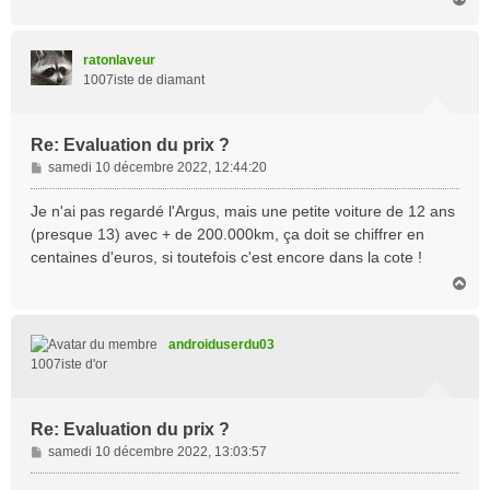
a
u
t
ratonlaveur
1007iste de diamant
Re: Evaluation du prix ?
M
samedi 10 décembre 2022, 12:44:20
e
s
Je n'ai pas regardé l'Argus, mais une petite voiture de 12 ans
s
(presque 13) avec + de 200.000km, ça doit se chiffrer en
a
centaines d'euros, si toutefois c'est encore dans la cote !
g
H
e
a
u
t
androiduserdu03
1007iste d'or
Re: Evaluation du prix ?
M
samedi 10 décembre 2022, 13:03:57
e