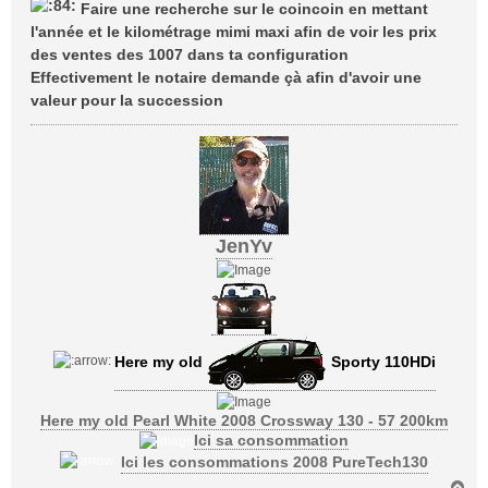
Faire une recherche sur le coincoin en mettant
s
l'année et le kilométrage mimi maxi afin de voir les prix
a
des ventes des 1007 dans ta configuration
g
Effectivement le notaire demande çà afin d'avoir une
e
valeur pour la succession
JenYv
Here my old
Sporty 110HDi
Here my old Pearl White 2008 Crossway 130 - 57 200km
Ici sa consommation
Ici les consommations 2008 PureTech130
H