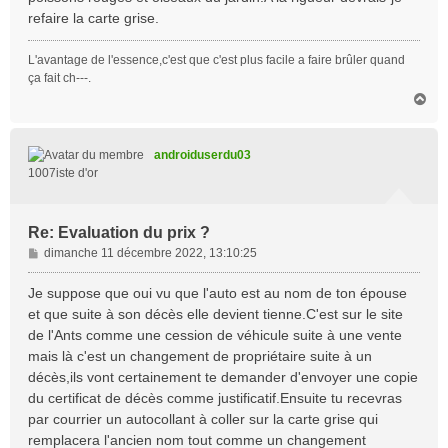
e
refaire la carte grise.
L'avantage de l'essence,c'est que c'est plus facile a faire brûler quand
ça fait ch---.
H
a
u
t
androiduserdu03
1007iste d'or
Re: Evaluation du prix ?
M
dimanche 11 décembre 2022, 13:10:25
e
s
Je suppose que oui vu que l'auto est au nom de ton épouse
s
et que suite à son décès elle devient tienne.C'est sur le site
a
de l'Ants comme une cession de véhicule suite à une vente
g
mais là c'est un changement de propriétaire suite à un
e
décès,ils vont certainement te demander d'envoyer une copie
du certificat de décès comme justificatif.Ensuite tu recevras
par courrier un autocollant à coller sur la carte grise qui
remplacera l'ancien nom tout comme un changement