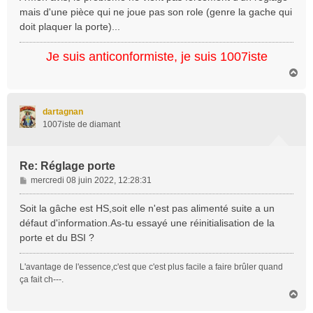
mais d'une pièce qui ne joue pas son role (genre la gache qui
doit plaquer la porte)...
Je suis anticonformiste, je suis 1007iste
H
a
u
t
dartagnan
1007iste de diamant
Re: Réglage porte
M
mercredi 08 juin 2022, 12:28:31
e
s
Soit la gâche est HS,soit elle n'est pas alimenté suite a un
s
défaut d'information.As-tu essayé une réinitialisation de la
a
porte et du BSI ?
g
e
L'avantage de l'essence,c'est que c'est plus facile a faire brûler quand
ça fait ch---.
H
a