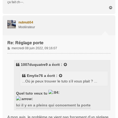
ça fait ch---.
H
a
u
t
nubnub54
Modérateur
Re: Réglage porte
M
mercredi 08 juin 2022, 09:16:07
e
s
s
1007duquatre9
a écrit :
a
g
Emylie76
a écrit :
e
...Où je peux trouver le tuto s’il vous plait ? ...
Quel tuto veux tu
Ici il y en a pleins qui concernent la porte
A mon avis, le problème ne vient pas forcement d'un réglage