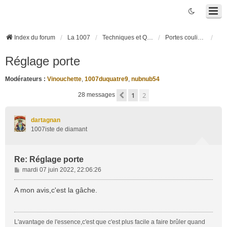
Index du forum
La 1007
Techniques et Questions
Portes coulissantes électriques
Réglage porte
Modérateurs :
Vinouchette
,
1007duquatre9
,
nubnub54
1
2
Précédente
28 messages
dartagnan
1007iste de diamant
Re: Réglage porte
M
mardi 07 juin 2022, 22:06:26
e
s
A mon avis,c'est la gâche.
s
a
g
L'avantage de l'essence,c'est que c'est plus facile a faire brûler quand
e