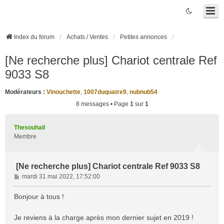
Index du forum
Achats / Ventes
Petites annonces
[Ne recherche plus] Chariot centrale Ref
9033 S8
Modérateurs :
Vinouchette
,
1007duquatre9
,
nubnub54
8 messages • Page
1
sur
1
Thesouhail
Membre
[Ne recherche plus] Chariot centrale Ref 9033 S8
M
mardi 31 mai 2022, 17:52:00
e
s
Bonjour à tous !
s
a
Je reviens à la charge après mon dernier sujet en 2019 !
g