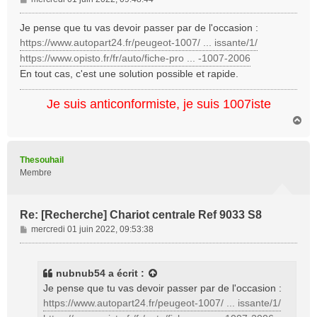
e
s
Je pense que tu vas devoir passer par de l'occasion :
s
https://www.autopart24.fr/peugeot-1007/ ... issante/1/
a
https://www.opisto.fr/fr/auto/fiche-pro ... -1007-2006
g
En tout cas, c'est une solution possible et rapide.
e
Je suis anticonformiste, je suis 1007iste
H
a
u
t
Thesouhail
Membre
Re: [Recherche] Chariot centrale Ref 9033 S8
M
mercredi 01 juin 2022, 09:53:38
e
s
s
nubnub54
a écrit :
a
Je pense que tu vas devoir passer par de l'occasion :
g
https://www.autopart24.fr/peugeot-1007/ ... issante/1/
e