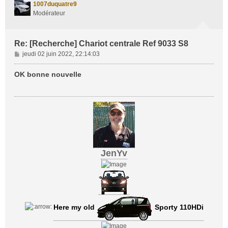
1007duquatre9
Modérateur
Re: [Recherche] Chariot centrale Ref 9033 S8
M
jeudi 02 juin 2022, 22:14:03
e
s
OK bonne nouvelle
s
a
g
e
JenYv
Here my old
Sporty 110HDi