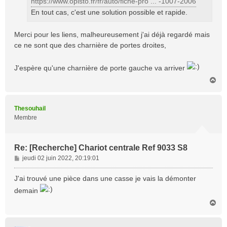
https://www.opisto.fr/fr/auto/fiche-pro ... -1007-2006
En tout cas, c'est une solution possible et rapide.
Merci pour les liens, malheureusement j'ai déjà regardé mais
ce ne sont que des charnière de portes droites,
J'espère qu'une charnière de porte gauche va arriver
H
a
u
t
Thesouhail
Membre
Re: [Recherche] Chariot centrale Ref 9033 S8
M
jeudi 02 juin 2022, 20:19:01
e
s
J'ai trouvé une pièce dans une casse je vais la démonter
s
demain
a
H
g
a
e
u
t