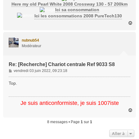
Here my old Pearl White 2008 Crossway 130 - 57 200km
Ici sa consommation
Ici les consommations 2008 PureTech130
H
a
u
t
nubnub54
Modérateur
Re: [Recherche] Chariot centrale Ref 9033 S8
M
vendredi 03 juin 2022, 09:23:18
e
s
Top.
s
a
g
Je suis anticonformiste, je suis 1007iste
e
H
a
u
8 messages • Page
1
sur
1
t
Aller à