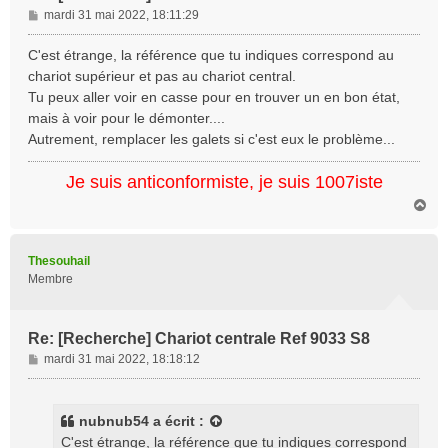
M
mardi 31 mai 2022, 18:11:29
e
s
C'est étrange, la référence que tu indiques correspond au
s
chariot supérieur et pas au chariot central.
a
Tu peux aller voir en casse pour en trouver un en bon état,
g
mais à voir pour le démonter....
e
Autrement, remplacer les galets si c'est eux le problème...
Je suis anticonformiste, je suis 1007iste
H
a
u
t
Thesouhail
Membre
Re: [Recherche] Chariot centrale Ref 9033 S8
M
mardi 31 mai 2022, 18:18:12
e
s
s
nubnub54
a écrit :
a
C'est étrange, la référence que tu indiques correspond