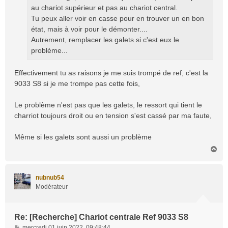
g
au chariot supérieur et pas au chariot central.
e
Tu peux aller voir en casse pour en trouver un en bon
état, mais à voir pour le démonter....
Autrement, remplacer les galets si c'est eux le
problème...
Effectivement tu as raisons je me suis trompé de ref, c'est la
9033 S8 si je me trompe pas cette fois,
Le problème n'est pas que les galets, le ressort qui tient le
charriot toujours droit ou en tension s'est cassé par ma faute,
Même si les galets sont aussi un problème
H
a
u
t
nubnub54
Modérateur
Re: [Recherche] Chariot centrale Ref 9033 S8
M
mercredi 01 juin 2022, 09:48:44