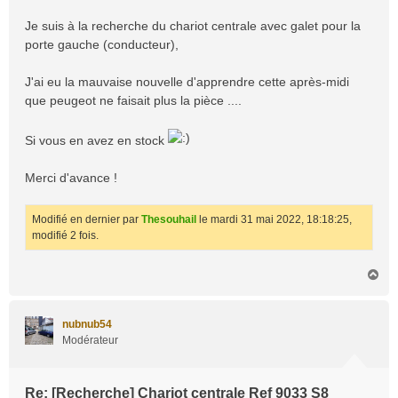
e
Je suis à la recherche du chariot centrale avec galet pour la
porte gauche (conducteur),
J'ai eu la mauvaise nouvelle d'apprendre cette après-midi
que peugeot ne faisait plus la pièce ....
Si vous en avez en stock
Merci d'avance !
Modifié en dernier par
Thesouhail
le mardi 31 mai 2022, 18:18:25,
modifié 2 fois.
H
a
u
t
nubnub54
Modérateur
Re: [Recherche] Chariot centrale Ref 9033 S8