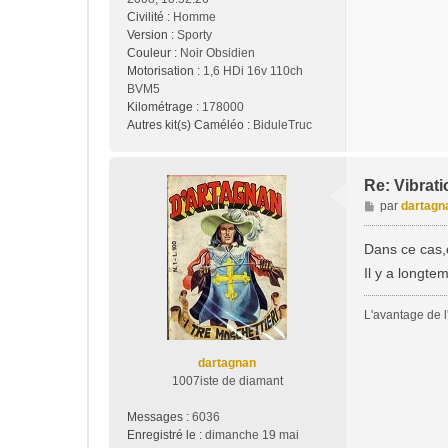
a
Civilité :
Homme
g
Version :
Sporty
e
Couleur :
Noir Obsidien
Motorisation :
1,6 HDi 16v 110ch
BVM5
Kilométrage :
178000
Autres kit(s) Caméléo :
BiduleTruc
Re: Vibrati
M
par
dartagn
e
s
Dans ce cas,
s
Il y a longte
a
g
e
L'avantage de l'
dartagnan
1007iste de diamant
Messages :
6036
Enregistré le :
dimanche 19 mai