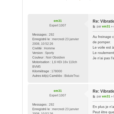
em31
Re: Vibrati
Expert 1007
M
par
em31
»
e
Messages :
292
s
Au freinage c
Enregistré le :
mercredi 23 janvier
s
de pomper.
2008, 10:52:26
a
Le voile est 
Civilité :
Homme
g
Le roulement 
Version :
Sporty
e
Couleur :
Noir Obsidien
Je n'ai pas l
Motorisation :
1,6 HDi 16v 110ch
BVM5
Kilométrage :
178000
Autres kit(s) Caméléo :
BiduleTruc
em31
Re: Vibrati
Expert 1007
M
par
em31
»
e
Messages :
292
s
En plus je n'
Enregistré le :
mercredi 23 janvier
s
Peut être que
2008, 10:52:26