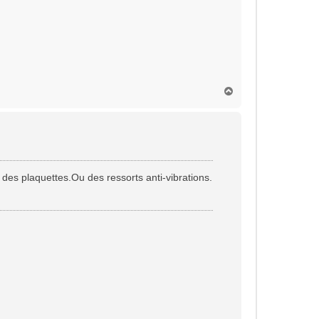
H
a
u
t
e des plaquettes.Ou des ressorts anti-vibrations.