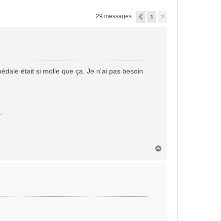
1
2
Précédente
29 messages
édale était si molle que ça. Je n'ai pas besoin
.
H
a
u
t