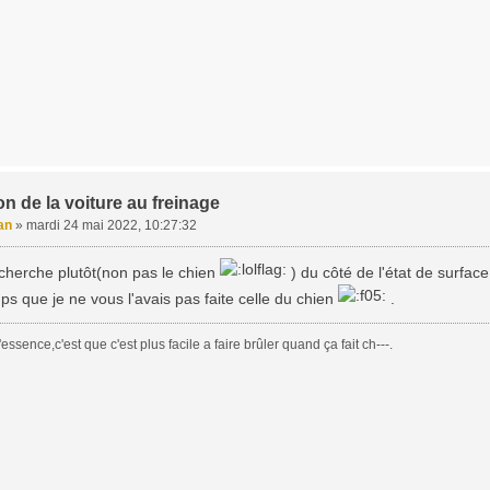
on de la voiture au freinage
an
»
mardi 24 mai 2022, 10:27:32
cherche plutôt(non pas le chien
) du côté de l'état de surfac
mps que je ne vous l'avais pas faite celle du chien
.
essence,c'est que c'est plus facile a faire brûler quand ça fait ch---.