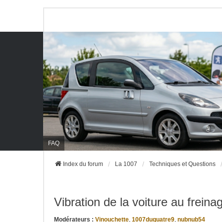
FAQ
Index du forum
La 1007
Techniques et Questions
Vibration de la voiture au freina
Modérateurs :
Vinouchette
,
1007duquatre9
,
nubnub54