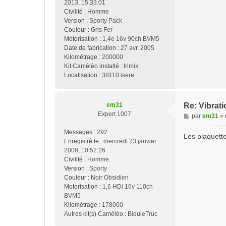
2013, 15:33:01
Civilité :
Homme
Version :
Sporty Pack
Couleur :
Gris Fer
Motorisation :
1,4e 16v 90ch BVM5
Date de fabrication :
27 avr. 2005
Kilométrage :
200000
Kit Caméléo installé :
trimix
Localisation :
38110 isere
em31
Re: Vibrati
Expert 1007
M
par
em31
»
e
Messages :
292
s
Les plaquette
Enregistré le :
mercredi 23 janvier
s
2008, 10:52:26
a
Civilité :
Homme
g
Version :
Sporty
e
Couleur :
Noir Obsidien
Motorisation :
1,6 HDi 16v 110ch
BVM5
Kilométrage :
178000
Autres kit(s) Caméléo :
BiduleTruc