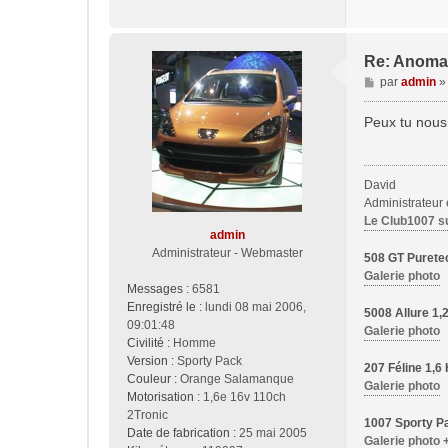
g
e
Re: Anoma
M
par
admin
e
s
Peux tu nous
s
a
g
David
e
Administrateur
Le Club1007 s
admin
Administrateur - Webmaster
508 GT Purete
Galerie photo
Messages :
6581
Enregistré le :
lundi 08 mai 2006,
5008 Allure 1
09:01:48
Galerie photo
Civilité :
Homme
Version :
Sporty Pack
207 Féline 1,
Couleur :
Orange Salamanque
Galerie photo
Motorisation :
1,6e 16v 110ch
2Tronic
1007 Sporty Pa
Date de fabrication :
25 mai 2005
Galerie photo 