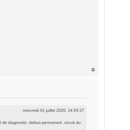
H
a
u
t
mercredi 01 juillet 2020, 14:59:27
 de diagnostic: defaut permanent .circuit du