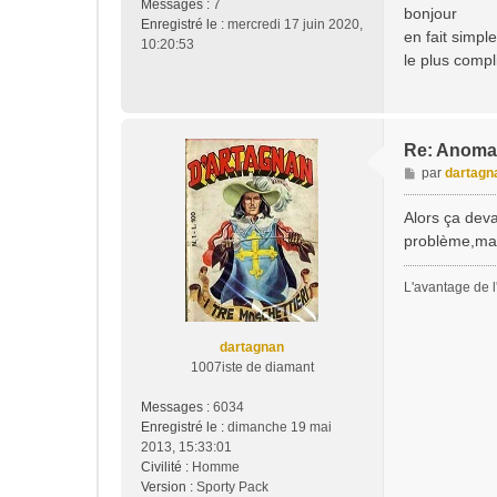
Messages :
7
s
bonjour
Enregistré le :
mercredi 17 juin 2020,
s
en fait simp
10:20:53
a
le plus compl
g
e
Re: Anoma
M
par
dartagn
e
s
Alors ça deva
s
problème,mais
a
g
L'avantage de l'
e
dartagnan
1007iste de diamant
Messages :
6034
Enregistré le :
dimanche 19 mai
2013, 15:33:01
Civilité :
Homme
Version :
Sporty Pack