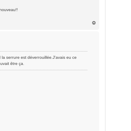
 nouveau!!
H
a
u
t
 la serrure est déverrouillée.J'avais eu ce
uvait être ça.