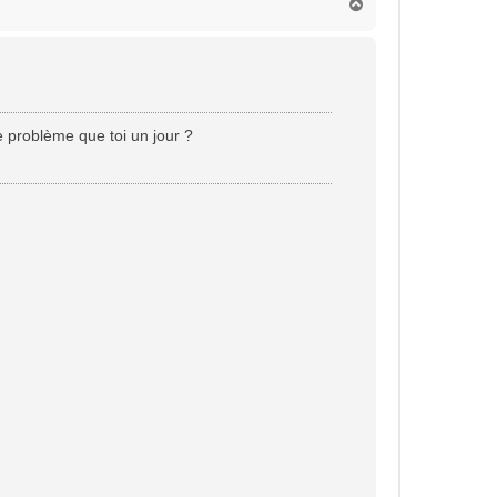
H
a
u
t
 problème que toi un jour ?