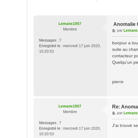
Lemans1007
Anomalie
Membre
M
par
Lemans
e
Messages :
7
s
bonjour a to
Enregistré le :
mercredi 17 juin 2020,
s
suite au chan
10:20:53
a
contacteur po
g
Quelqu'un peu
e
pierre
Lemans1007
Re: Anoma
Membre
M
par
Lemans
e
Messages :
7
s
J'ai trouvé se
Enregistré le :
mercredi 17 juin 2020,
s
10:20:53
a