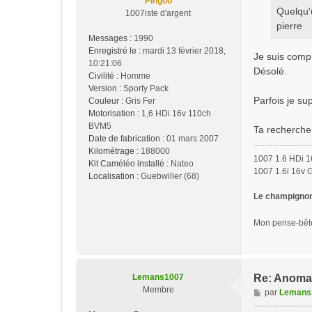
Pingoo
Quelqu'u
1007iste d'argent
pierre
Messages :
1990
Enregistré le :
mardi 13 février 2018,
Je suis comp
10:21:06
Désolé.
Civilité :
Homme
Version :
Sporty Pack
Parfois je su
Couleur :
Gris Fer
Motorisation :
1,6 HDi 16v 110ch
BVM5
Ta recherche 
Date de fabrication :
01 mars 2007
Kilométrage :
188000
1007 1.6 HDi 1
Kit Caméléo installé :
Nateo
1007 1.6i 16v 
Localisation :
Guebwiller (68)
Le champignon 
Mon pense-bê
Lemans1007
Re: Anoma
Membre
M
par
Lemans
e