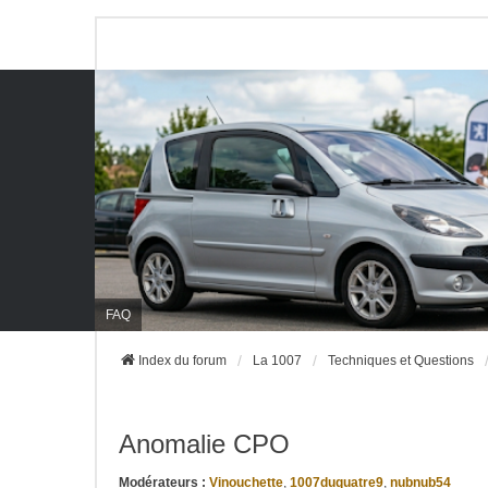
FAQ
Index du forum
La 1007
Techniques et Questions
Anomalie CPO
Modérateurs :
Vinouchette
,
1007duquatre9
,
nubnub54