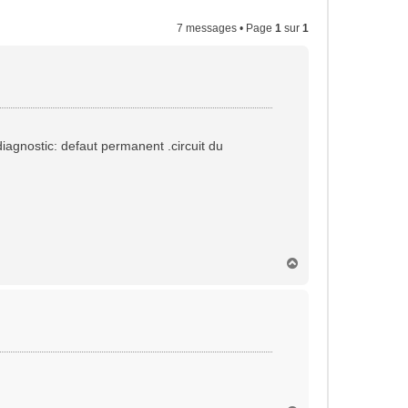
7 messages • Page
1
sur
1
iagnostic: defaut permanent .circuit du
H
a
u
t