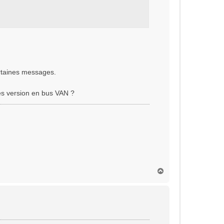
ertaines messages.
res version en bus VAN ?
H
a
u
t