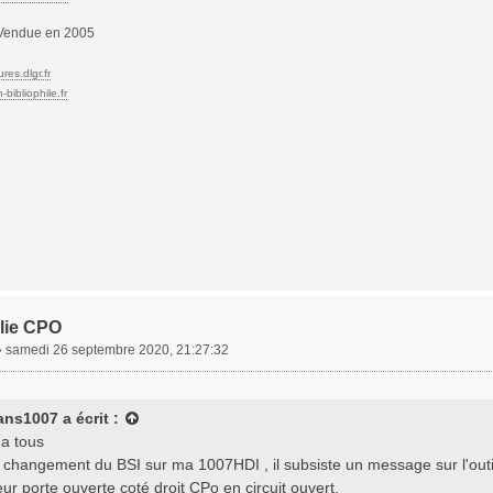
endue en 2005
res.dlgr.fr
bibliophile.fr
lie CPO
»
samedi 26 septembre 2020, 21:27:32
ans1007
a écrit :
 a tous
 changement du BSI sur ma 1007HDI , il subsiste un message sur l'outil
ur porte ouverte coté droit CPo en circuit ouvert.