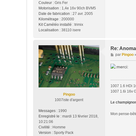
Couleur :
Gris Fer
Motorisation :
1,4e 16v 90ch BVM5
Date de fabrication :
27 avr. 2005
Kilométrage :
200000
Kit Caméléo installé :
trimix
Localisation :
38110 isere
Re: Anoma
M
par
Pingoo
e
s
s
a
g
1007 1.6 HDi 1
e
1007 1.6i 16v 
Pingoo
1007iste d'argent
Le champignon 
Messages :
1990
Mon pense-bê
Enregistré le :
mardi 13 février 2018,
10:21:06
Civilité :
Homme
Version :
Sporty Pack