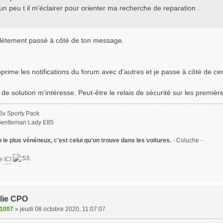
n peu t il m'éclairer pour orienter ma recherche de reparation .
lètement passé à côté de ton message.
pprime les notifications du forum avec d'autres et je passe à côté de c
de solution m'intéresse. Peut-être le relais de sécurité sur les premiè
6v Sporty Pack
Gentleman Lady E85
le plus vénéneux, c'est celui qu'on trouve dans les voitures.
- Coluche -
te
ICI
lie CPO
1007
»
jeudi 08 octobre 2020, 11:07:07