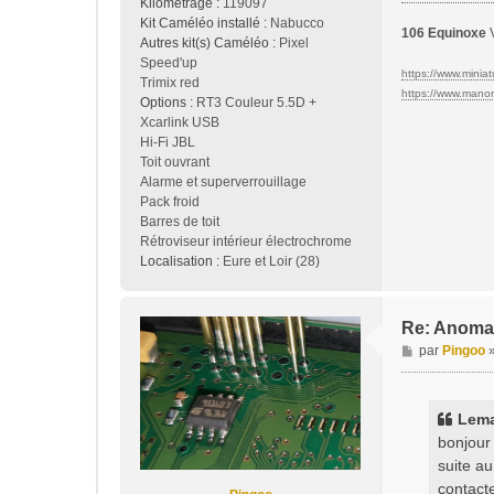
Kilométrage :
119097
Kit Caméléo installé :
Nabucco
106 Equinoxe
V
Autres kit(s) Caméléo :
Pixel
Speed'up
https://www.miniatu
Trimix red
https://www.manon-
Options :
RT3 Couleur 5.5D +
Xcarlink USB
Hi-Fi JBL
Toit ouvrant
Alarme et superverrouillage
Pack froid
Barres de toit
Rétroviseur intérieur électrochrome
Localisation :
Eure et Loir (28)
Re: Anoma
M
par
Pingoo
e
s
s
Lem
a
bonjour
g
suite au
e
contacte