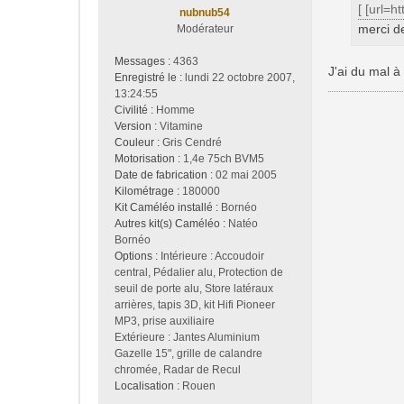
[ [url=h
nubnub54
merci d
Modérateur
Messages :
4363
J'ai du mal à
Enregistré le :
lundi 22 octobre 2007,
13:24:55
Civilité :
Homme
Version :
Vitamine
Couleur :
Gris Cendré
Motorisation :
1,4e 75ch BVM5
Date de fabrication :
02 mai 2005
Kilométrage :
180000
Kit Caméléo installé :
Bornéo
Autres kit(s) Caméléo :
Natéo
Bornéo
Options :
Intérieure : Accoudoir
central, Pédalier alu, Protection de
seuil de porte alu, Store latéraux
arrières, tapis 3D, kit Hifi Pioneer
MP3, prise auxiliaire
Extérieure : Jantes Aluminium
Gazelle 15", grille de calandre
chromée, Radar de Recul
Localisation :
Rouen