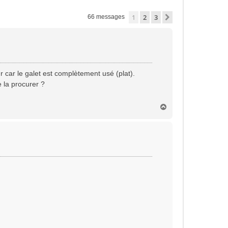
1
2
3
Suivante
66 messages
r car le galet est complètement usé (plat).
e la procurer ?
H
a
u
t