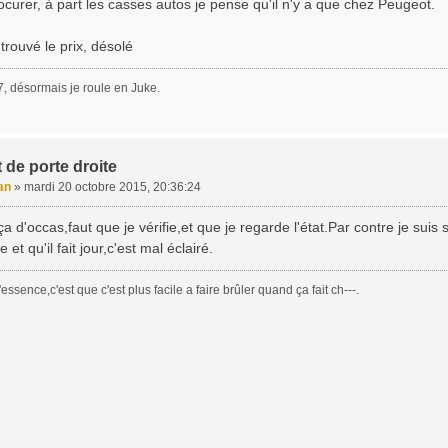
ocurer, à part les casses autos je pense qu'il n'y a que chez Peugeot.
 trouvé le prix, désolé
, désormais je roule en Juke.
 de porte droite
an
»
mardi 20 octobre 2015, 20:36:24
 ça d'occas,faut que je vérifie,et que je regarde l'état.Par contre je su
e et qu'il fait jour,c'est mal éclairé.
essence,c'est que c'est plus facile a faire brûler quand ça fait ch---.