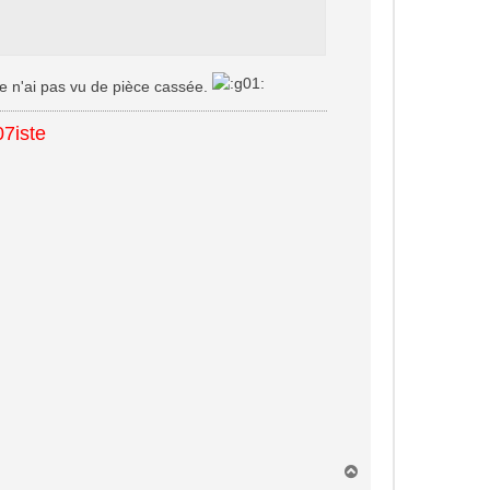
 je n'ai pas vu de pièce cassée.
07iste
H
a