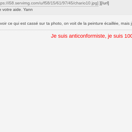
ttps://i58.servimg.com/u/f58/15/61/97/45/chario10.jpg]
][/url]
e votre aide. Yann
 voir ce qui est cassé sur ta photo, on voit de la peinture écaillée, mais
Je suis anticonformiste, je suis 10