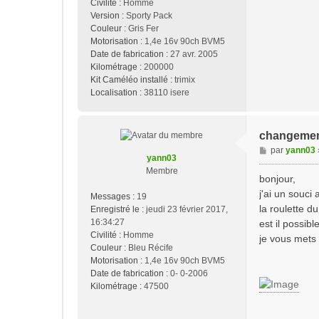
Civilité :
Homme
Version :
Sporty Pack
Couleur :
Gris Fer
Motorisation :
1,4e 16v 90ch BVM5
Date de fabrication :
27 avr. 2005
Kilométrage :
200000
Kit Caméléo installé :
trimix
Localisation :
38110 isere
changement
M
par
yann03
yann03
e
Membre
s
bonjour,
s
j'ai un souci
Messages :
19
a
la roulette 
Enregistré le :
jeudi 23 février 2017,
g
16:34:27
est il possib
e
Civilité :
Homme
je vous mets
Couleur :
Bleu Récife
Motorisation :
1,4e 16v 90ch BVM5
Date de fabrication :
0- 0-2006
Kilométrage :
47500