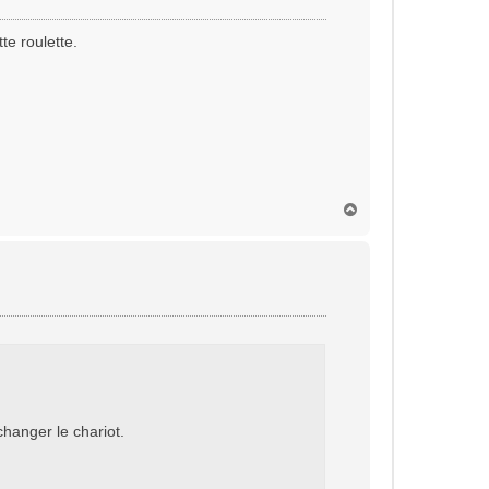
te roulette.
H
a
u
t
hanger le chariot.