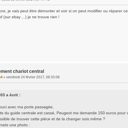
re, je vais peut être démonter et voir si on peut modifier ou réparer cet
(sur ebay ,..) je ne trouve rien !
ment chariot central
54
»
vendredi 24 février 2017, 08:35:08
3 a écrit :
 souci avec ma porte passagée,
ette du guide centrale est cassé, Peugeot me demande 150 euros pour c
ossible de trouver cette pièce et de la changer sois même ?
 mets une photo :