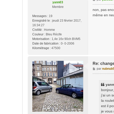
yann03
e
Membre
s
non, pas enco
s
même en neuf 
Messages :
19
a
Enregistré le :
jeudi 23 février 2017,
g
16:34:27
e
Civilité :
Homme
Couleur :
Bleu Récife
Motorisation :
1,4e 16v 90ch BVM5
Date de fabrication :
0- 0-2006
Kilométrage :
47500
Re: change
M
par
nubnub
e
s
s
yann0
a
bonjour,
g
j'ai un
e
la roul
est il p
je vous