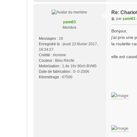
Re: Chariot
M
par
yann03
yann03
e
Membre
s
Bonjour,
s
j'ai pris une 
Messages :
19
a
la roulette c
Enregistré le :
jeudi 23 février 2017,
g
16:34:27
e
Civilité :
Homme
elle est cass
Couleur :
Bleu Récife
Motorisation :
1,4e 16v 90ch BVM5
Date de fabrication :
0- 0-2006
Kilométrage :
47500