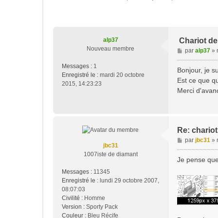
alp37
Chariot de
Nouveau membre
M
par
alp37
»
e
Messages :
1
s
Bonjour, je s
Enregistré le :
mardi 20 octobre
s
Est ce que qu
2015, 14:23:23
a
Merci d'avan
g
e
Re: chariot
M
par
jbc31
»
jbc31
e
1007iste de diamant
s
Je pense que 
s
Messages :
11345
a
Enregistré le :
lundi 29 octobre 2007,
g
08:07:03
e
Civilité :
Homme
Version :
Sporty Pack
Couleur :
Bleu Récife