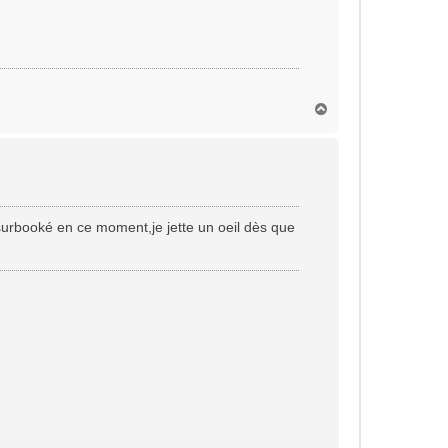
H
a
u
t
is surbooké en ce moment,je jette un oeil dès que