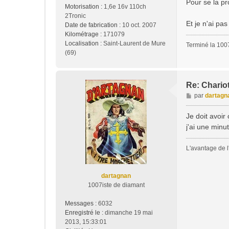
Pour se la pr
Motorisation :
1,6e 16v 110ch
2Tronic
Et je n'ai pas
Date de fabrication :
10 oct. 2007
Kilométrage :
171079
Localisation :
Saint-Laurent de Mure
Terminé la 1007
(69)
Re: Chariot
M
par
dartagn
e
s
Je doit avoir
s
j'ai une minut
a
g
L'avantage de l'
e
dartagnan
1007iste de diamant
Messages :
6032
Enregistré le :
dimanche 19 mai
2013, 15:33:01