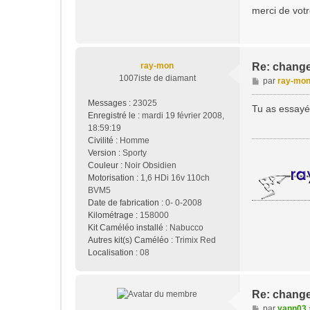
merci de vot
ray-mon
Re: change
1007iste de diamant
M
par
ray-mo
e
Messages :
23025
s
Tu as essayé
Enregistré le :
mardi 19 février 2008,
s
18:59:19
a
Civilité :
Homme
g
Version :
Sporty
e
Couleur :
Noir Obsidien
Motorisation :
1,6 HDi 16v 110ch
BVM5
Date de fabrication :
0- 0-2008
Kilométrage :
158000
Kit Caméléo installé :
Nabucco
Autres kit(s) Caméléo :
Trimix Red
Localisation :
08
Re: change
M
par
yann03