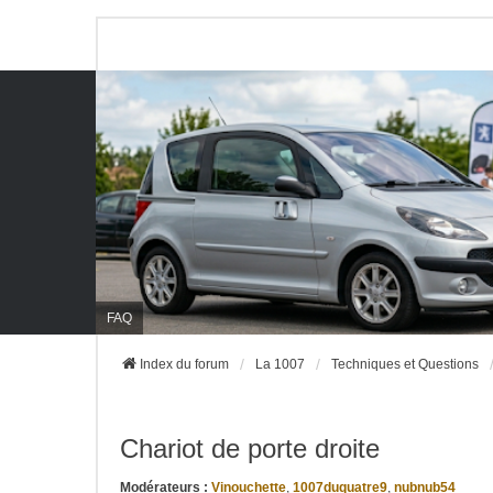
FAQ
Index du forum
La 1007
Techniques et Questions
Chariot de porte droite
Modérateurs :
Vinouchette
,
1007duquatre9
,
nubnub54