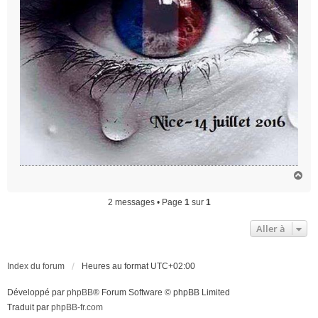
H
a
u
2 messages • Page
1
sur
1
t
Aller à
Index du forum
Heures au format
UTC+02:00
Développé par
phpBB
® Forum Software © phpBB Limited
Traduit par
phpBB-fr.com