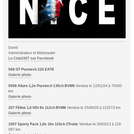
David
Administrateur et Webmaster
Le Club1007 sur Facebook
508 GT Puretech 225 EAT8
Galerie photo
5008 Allure 1,2e Puretech 130ch BVM6
Vendue le 12/01/24 à 76500
km
Galerie photo
207 Féline 1,6 HDi 8v 112ch BVM6
Vendue le 25/06/20 à 110273 km
Galerie photo
1007 Sporty Pack 1,6e 16v 110ch 2Tronic
Vendue le 30/03/13 à 119
097 km.