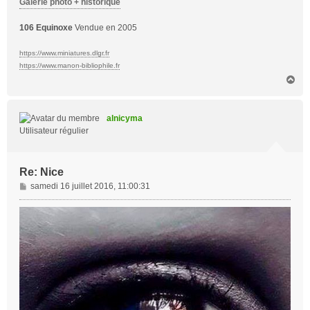
Galerie photo + historique
106 Equinoxe
Vendue en 2005
https://www.miniatures.dlgr.fr
https://www.manon-bibliophile.fr
H
a
u
t
alnicyma
Utilisateur régulier
Re: Nice
M
samedi 16 juillet 2016, 11:00:31
e
s
s
a
g
e