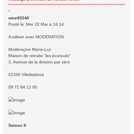
s
°°°°°°°°°°°°°°°°°°°°°°°°°°°°°°°°°°°°°°°°°°°°°°°°°°°°°°°°°°°°°°°°°
a
°
g
mire93340
e
Posté le: Mer 22 Mar à 16:14
A utiliser avec MODERATION :
Modéraçion Maria-Luz
Maison de retraite "les écureuils"
3, Avenue de la division par zéro
01340 Viledeplouq
09 72 84 12 00
Saison II