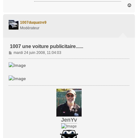
H
a
u
t
1007duquatre9
Modérateur
1007 une voiture publicitaire......
M
mardi 24 juin 2008, 11:04:03
e
s
s
a
g
e
JenYv