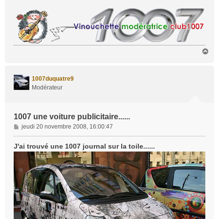
e
H
a
u
t
1007duquatre9
Modérateur
1007 une voiture publicitaire......
M
jeudi 20 novembre 2008, 16:00:47
e
s
J'ai trouvé une 1007 journal sur la toile......
s
a
g
e