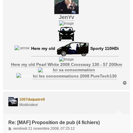
JenYv
Here my old
Sporty 110HDi
Here my old Pearl White 2008 Crossway 130 - 57 200km
Ici sa consommation
Ici les consommations 2008 PureTech130
H
a
u
t
1007duquatre9
Modérateur
Re: [MAF] Proposition de pub (4 fichiers)
M
vendredi 21 novembre 2008, 07:25:12