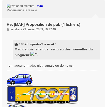
t
mao
Modérateur à la retraite
Re: [MAF] Proposition de pub (4 fichiers)
M
vendredi 23 janvier 2009, 19:27:40
e
s
s
1007duquatre9 a écrit :
a
Mao depuis le temps, as-tu eu des nouvelles du
g
blogueur
e
non, aucune, nada, niet, jamais eu de news.