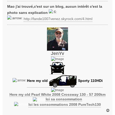
e
s
Mao j'ai trouvé,c'est sur un blog, aucun intérêt c'est la
s
photo sans explication
a
http://fande1007venez.skyrock.com/4.html
g
e
JenYv
Here my old
Sporty 110HDi
Here my old Pearl White 2008 Crossway 130 - 57 200km
Ici sa consommation
Ici les consommations 2008 PureTech130
H
a