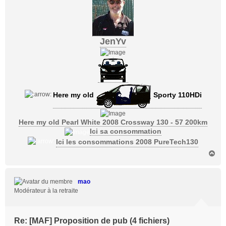
JenYv
Here my old
Sporty 110HDi
Here my old Pearl White 2008 Crossway 130 - 57 200km
Ici sa consommation
Ici les consommations 2008 PureTech130
H
a
u
t
mao
Modérateur à la retraite
Re: [MAF] Proposition de pub (4 fichiers)