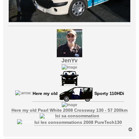
JenYv
Here my old
Sporty 110HDi
Here my old Pearl White 2008 Crossway 130 - 57 200km
Ici sa consommation
Ici les consommations 2008 PureTech130
H
a
u