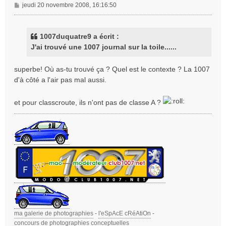
M
jeudi 20 novembre 2008, 16:16:50
e
s
s
1007duquatre9 a écrit :
a
J'ai trouvé une 1007 journal sur la toile......
g
e
superbe! Où as-tu trouvé ça ? Quel est le contexte ? La 1007
d'à côté a l'air pas mal aussi.
et pour classcroute, ils n'ont pas de classe A ?
ma galerie de photographies
-
l'eSpAcE cRéAtiOn
-
concours de photographies conceptuelles