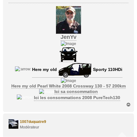
JenYv
Here my old
Sporty 110HDi
Here my old Pearl White 2008 Crossway 130 - 57 200km
Ici sa consommation
Ici les consommations 2008 PureTech130
H
a
u
t
1007duquatre9
Modérateur