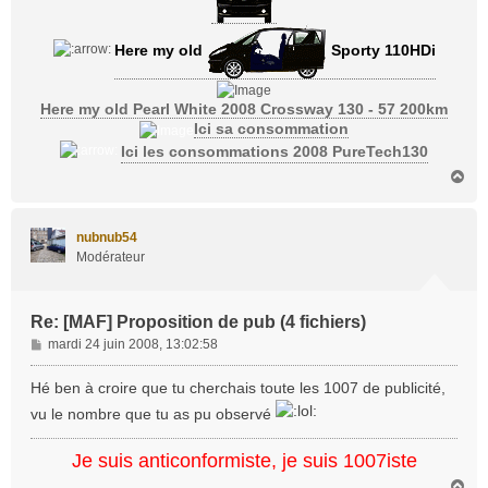
Here my old
Sporty 110HDi
Here my old Pearl White 2008 Crossway 130 - 57 200km
Ici sa consommation
Ici les consommations 2008 PureTech130
H
a
u
t
nubnub54
Modérateur
Re: [MAF] Proposition de pub (4 fichiers)
M
mardi 24 juin 2008, 13:02:58
e
s
Hé ben à croire que tu cherchais toute les 1007 de publicité,
s
vu le nombre que tu as pu observé
a
g
Je suis anticonformiste, je suis 1007iste
e
H