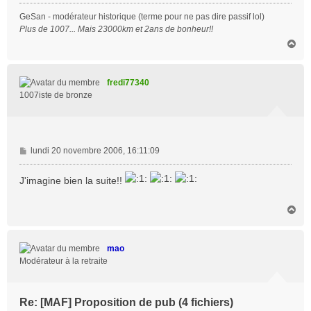
GeSan - modérateur historique (terme pour ne pas dire passif lol)
Plus de 1007... Mais 23000km et 2ans de bonheur!!
H
a
u
t
fredi77340
1007iste de bronze
M
lundi 20 novembre 2006, 16:11:09
e
s
J'imagine bien la suite!!
s
a
H
g
a
e
u
t
mao
Modérateur à la retraite
Re: [MAF] Proposition de pub (4 fichiers)