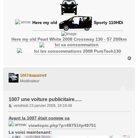
Here my old
Sporty 110HDi
Here my old Pearl White 2008 Crossway 130 - 57 200km
Ici sa consommation
Ici les consommations 2008 PureTech130
H
a
u
t
1007duquatre9
Modérateur
1007 une voiture publicitaire......
M
vendredi 23 janvier 2009, 19:18:48
e
s
Avant la 1007 était comme ça
s
viewtopic.php?p=49751#p49751
a
La voici maintenant:
g