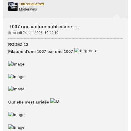
t
1007duquatre9
Modérateur
1007 une voiture publicitaire......
M
mardi 24 juin 2008, 10:49:10
e
s
RODEZ 12
s
Filature d'une 1007 par une 1007
a
g
e
Ouf elle s'est arrêtée