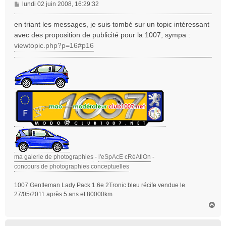
M
lundi 02 juin 2008, 16:29:32
e
s
en triant les messages, je suis tombé sur un topic intéressant
s
avec des proposition de publicité pour la 1007, sympa :
a
viewtopic.php?p=16#p16
g
e
ma galerie de photographies
-
l'eSpAcE cRéAtiOn
-
concours de photographies conceptuelles
1007 Gentleman Lady Pack 1.6e 2Tronic bleu récife vendue le
27/05/2011 après 5 ans et 80000km
H
a
u