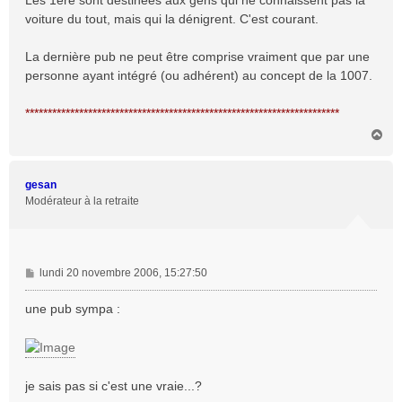
Les 1ere sont destinées aux gens qui ne connaissent pas la
voiture du tout, mais qui la dénigrent. C'est courant.
La dernière pub ne peut être comprise vraiment que par une
personne ayant intégré (ou adhérent) au concept de la 1007.
**********************************************************************
H
a
u
t
gesan
Modérateur à la retraite
M
lundi 20 novembre 2006, 15:27:50
e
s
une pub sympa :
s
a
g
e
je sais pas si c'est une vraie...?