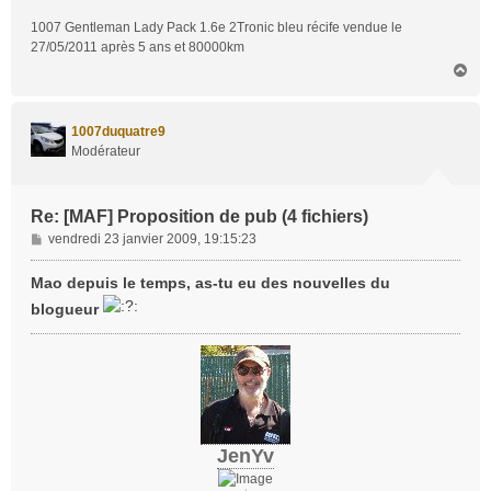
1007 Gentleman Lady Pack 1.6e 2Tronic bleu récife vendue le
27/05/2011 après 5 ans et 80000km
H
a
u
t
1007duquatre9
Modérateur
Re: [MAF] Proposition de pub (4 fichiers)
M
vendredi 23 janvier 2009, 19:15:23
e
s
Mao depuis le temps, as-tu eu des nouvelles du
s
blogueur
a
g
e
JenYv