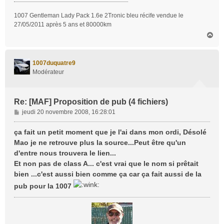
1007 Gentleman Lady Pack 1.6e 2Tronic bleu récife vendue le
27/05/2011 après 5 ans et 80000km
H
a
u
t
1007duquatre9
Modérateur
Re: [MAF] Proposition de pub (4 fichiers)
M
jeudi 20 novembre 2008, 16:28:01
e
s
ça fait un petit moment que je l'ai dans mon ordi, Désolé
s
Mao je ne retrouve plus la source...Peut être qu'un
a
d'entre nous trouvera le lien...
g
Et non pas de class A... c'est vrai que le nom si prêtait
e
bien ...c'est aussi bien comme ça car ça fait aussi de la
pub pour la 1007