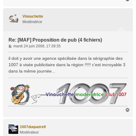
a
u
t
Vinouchette
Modératrice
Re: [MAF] Proposition de pub (4 fichiers)
M
mardi 24 juin 2008, 17:39:35
e
s
il doit y avoir une agence spécilisée dans la sérigraphie des
s
1007 à visée publicitaire dans la région !!!!! c'est incroyable 3
a
dans la même journée...
g
e
H
a
u
t
1007duquatre9
Modérateur