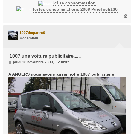
Ici sa consommation
Ici les consommations 2008 PureTech130
H
a
u
t
1007duquatre9
Modérateur
1007 une voiture publicitaire......
M
jeudi 20 novembre 2008, 16:08:02
e
s
A ANGERS nous avons aussi notre 1007 publicitaire
s
a
g
e