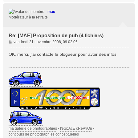
u
t
mao
Modérateur à la retraite
Re: [MAF] Proposition de pub (4 fichiers)
M
vendredi 21 novembre 2008, 09:02:06
e
s
OK, merci, j'ai contacté le blogueur pour avoir des infos.
s
a
g
e
ma galerie de photographies
-
l'eSpAcE cRéAtiOn
-
concours de photographies conceptuelles