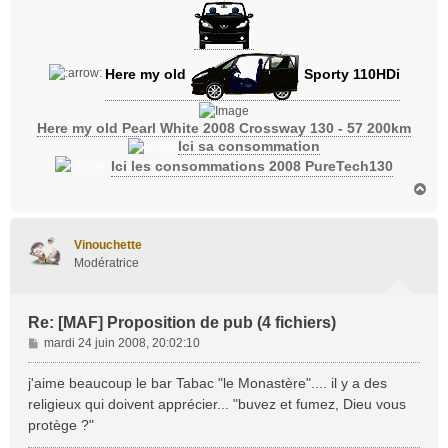
Here my old
Sporty 110HDi
Here my old Pearl White 2008 Crossway 130 - 57 200km
Ici sa consommation
Ici les consommations 2008 PureTech130
H
a
u
t
Vinouchette
Modératrice
Re: [MAF] Proposition de pub (4 fichiers)
M
mardi 24 juin 2008, 20:02:10
e
s
j'aime beaucoup le bar Tabac "le Monastère".... il y a des
s
religieux qui doivent apprécier... "buvez et fumez, Dieu vous
a
protège ?"
g