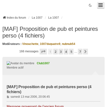
Index du forum
La 1007
La 1007
[MAF] Proposition de pub et peintures
perso (4 fichiers)
Modérateurs :
Vinouchette
,
1007duquatre9
,
nubnub54
Page
1
sur
7
1
2
3
4
5
7
Suivante
166 messages
…
Club1007
Membre actif
[MAF] Proposition de pub et peintures perso (4
fichiers)
M
samedi 13 mai 2006, 20:06:45
e
s
Message provenant de l’ancien forum