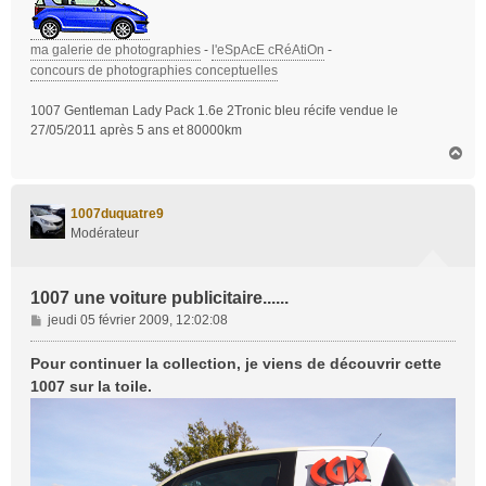
ma galerie de photographies
-
l'eSpAcE cRéAtiOn
-
concours de photographies conceptuelles
1007 Gentleman Lady Pack 1.6e 2Tronic bleu récife vendue le
27/05/2011 après 5 ans et 80000km
H
a
u
t
1007duquatre9
Modérateur
1007 une voiture publicitaire......
M
jeudi 05 février 2009, 12:02:08
e
s
Pour continuer la collection, je viens de découvrir cette
s
1007 sur la toile.
a
g
e