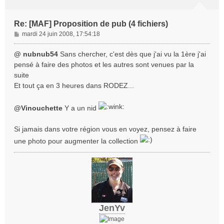
Re: [MAF] Proposition de pub (4 fichiers)
M
mardi 24 juin 2008, 17:54:18
e
s
@ nubnub54
Sans chercher, c'est dès que j'ai vu la 1ère j'ai
s
pensé à faire des photos et les autres sont venues par la
a
suite
g
Et tout ça en 3 heures dans RODEZ...
e
@Vinouchette
Y a un nid
Si jamais dans votre région vous en voyez, pensez à faire
une photo pour augmenter la collection
JenYv