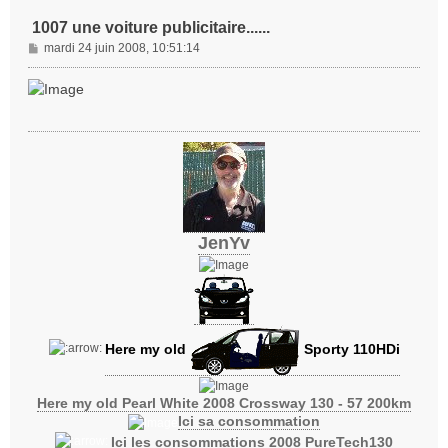
1007 une voiture publicitaire......
M
mardi 24 juin 2008, 10:51:14
e
s
s
a
g
e
JenYv
Here my old
Sporty 110HDi
Here my old Pearl White 2008 Crossway 130 - 57 200km
Ici sa consommation
Ici les consommations 2008 PureTech130