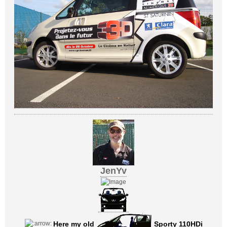
JenYv
Here my old
Sporty 110HDi