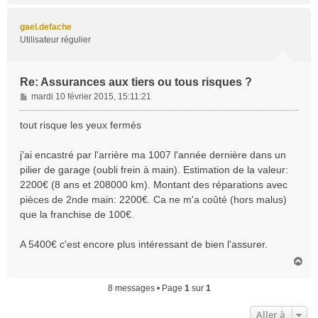
u
t
gael.defache
Utilisateur régulier
Re: Assurances aux tiers ou tous risques ?
M
mardi 10 février 2015, 15:11:21
e
s
tout risque les yeux fermés
s
a
j'ai encastré par l'arrière ma 1007 l'année dernière dans un
g
pilier de garage (oubli frein à main). Estimation de la valeur:
e
2200€ (8 ans et 208000 km). Montant des réparations avec
pièces de 2nde main: 2200€. Ca ne m'a coûté (hors malus)
que la franchise de 100€.
A 5400€ c'est encore plus intéressant de bien l'assurer.
H
a
u
8 messages • Page
1
sur
1
t
Aller à