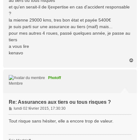
au tiers ou tous risques
et qu'en serait-il de l(expertise en cas d'accident responsable
?
la mienne 29000 kms, tres bon état et payée 5400€
je suis parti sur une assurance au tiers (maif) mais...
pour mes autres 4 roues, passé quelques année, je passe au
tiers
a vous lire
kenavo
H
a
u
t
Photoff
Membre
Re: Assurances aux tiers ou tous risques ?
M
lundi 02 février 2015, 17:30:30
e
s
Tout risque sans hésiter, elle a encore trop de valeur.
s
a
g