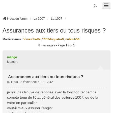
Index du forum
La 1007
La 1007
Assurances aux tiers ou tous risques ?
Modérateurs :
Vinouchette
,
1007duquatre9
,
nubnub54
8 messages • Page
1
sur
1
mango
Membre
Assurances aux tiers ou tous risques ?
M
lundi 02 février 2015, 13:12:42
e
s
je n'ai pas trouvé de réponse avec la fonction recherche :
s
compte tenu de l'état général des voitures 1007, ou de la
a
votre en particulier
g
vaut-il mieux assurer l'engin:
e