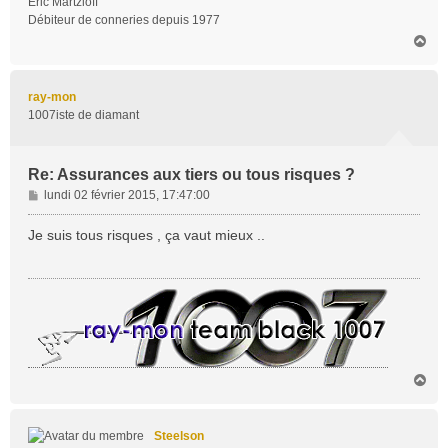
Eric Martzloff
e
Débiteur de conneries depuis 1977
H
a
u
t
ray-mon
1007iste de diamant
Re: Assurances aux tiers ou tous risques ?
M
lundi 02 février 2015, 17:47:00
e
s
Je suis tous risques , ça vaut mieux ..
s
a
g
e
H
a
u
t
Steelson