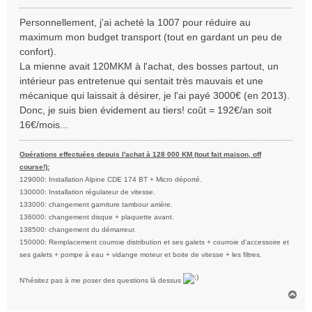
e
s
Personnellement, j'ai acheté la 1007 pour réduire au
s
maximum mon budget transport (tout en gardant un peu de
a
confort).
g
La mienne avait 120MKM à l'achat, des bosses partout, un
e
intérieur pas entretenue qui sentait très mauvais et une
mécanique qui laissait à désirer, je l'ai payé 3000€ (en 2013).
Donc, je suis bien évidement au tiers! coût = 192€/an soit
16€/mois...
Opérations effectuées depuis l'achat à 128 000 KM (tout fait maison, off
course!):
129000: Installation Alpine CDE 174 BT + Micro déporté.
130000: Installation régulateur de vitesse.
133000: changement garniture tambour arrière.
136000: changement disque + plaquette avant.
138500: changement du démarreur.
150000: Remplacement courroie distribution et ses galets + courroie d'accessoire et
ses galets + pompe à eau + vidange moteur et boite de vitesse + les filtres.
N'hésitez pas à me poser des questions là dessus
H
a