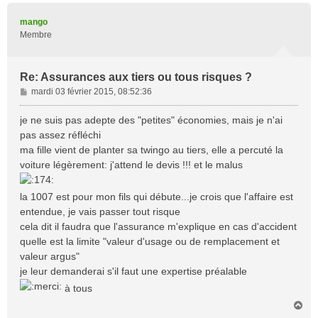
u
t
mango
Membre
Re: Assurances aux tiers ou tous risques ?
M
mardi 03 février 2015, 08:52:36
e
s
je ne suis pas adepte des "petites" économies, mais je n'ai
s
pas assez réfléchi
a
ma fille vient de planter sa twingo au tiers, elle a percuté la
g
voiture légèrement: j'attend le devis !!! et le malus
e
la 1007 est pour mon fils qui débute...je crois que l'affaire est
entendue, je vais passer tout risque
cela dit il faudra que l'assurance m'explique en cas d'accident
quelle est la limite "valeur d'usage ou de remplacement et
valeur argus"
je leur demanderai s'il faut une expertise préalable
à tous
H
a