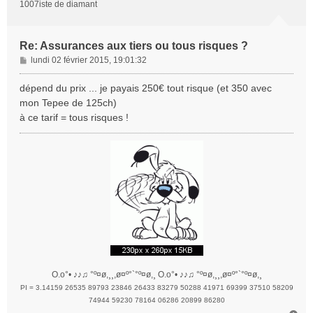
1007iste de diamant
Re: Assurances aux tiers ou tous risques ?
M
lundi 02 février 2015, 19:01:32
e
s
dépend du prix ... je payais 250€ tout risque (et 350 avec
s
mon Tepee de 125ch)
a
à ce tarif = tous risques !
g
e
O.o°• ♪♪♫ °º¤ø,¸¸,ø¤º°`°º¤ø,¸ O.o°• ♪♪♫ °º¤ø,¸¸,ø¤º°`°º¤ø,¸
PI = 3.14159 26535 89793 23846 26433 83279 50288 41971 69399 37510 58209
74944 59230 78164 06286 20899 86280