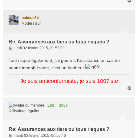
H
a
u
t
nubnub54
Modérateur
Re: Assurances aux tiers ou tous risques ?
M
lundi 02 février 2015, 21:53:09
e
s
Tout risque également, j'ai gouté à l'assistance en cas de
s
panne immobilisante, c'est un bonheur
a
g
Je suis anticonformiste, je suis 1007iste
e
H
a
u
t
Loïc__1007
Utilisateur régulier
Re: Assurances aux tiers ou tous risques ?
M
mardi 03 février 2015, 06:50:46