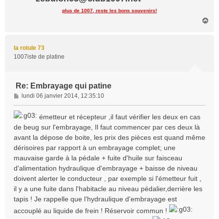
plus de 1007, reste les bons souvenirs!
H
a
u
t
la rotule 73
1007iste de platine
Re: Embrayage qui patine
M
lundi 06 janvier 2014, 12:35:10
e
s
émetteur et récepteur ,il faut vérifier les deux en cas
s
de beug sur l'embrayage, Il faut commencer par ces deux là
a
avant la dépose de boite, les prix des pièces est quand même
g
dérisoires par rapport à un embrayage complet; une
e
mauvaise garde à la pédale + fuite d'huile sur faisceau
d'alimentation hydraulique d'embrayage + baisse de niveau
doivent alerter le conducteur , par exemple si l'émetteur fuit ,
il y a une fuite dans l'habitacle au niveau pédalier,derrière les
tapis ! Je rappelle que l'hydraulique d'embrayage est
accouplé au liquide de frein ! Réservoir commun !