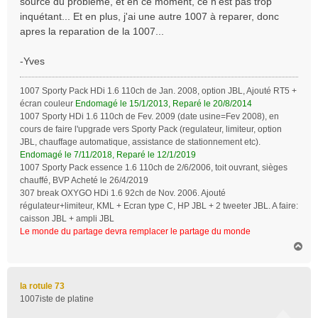
source du probleme, et en ce moment, ce n'est pas trop
inquétant... Et en plus, j'ai une autre 1007 à reparer, donc
apres la reparation de la 1007...
-Yves
1007 Sporty Pack HDi 1.6 110ch de Jan. 2008, option JBL, Ajouté RT5 +
écran couleur
Endomagé le 15/1/2013, Reparé le 20/8/2014
1007 Sporty HDi 1.6 110ch de Fev. 2009 (date usine=Fev 2008), en
cours de faire l'upgrade vers Sporty Pack (regulateur, limiteur, option
JBL, chauffage automatique, assistance de stationnement etc).
Endomagé le 7/11/2018, Reparé le 12/1/2019
1007 Sporty Pack essence 1.6 110ch de 2/6/2006, toit ouvrant, sièges
chauffé, BVP Acheté le 26/4/2019
307 break OXYGO HDi 1.6 92ch de Nov. 2006. Ajouté
régulateur+limiteur, KML + Ecran type C, HP JBL + 2 tweeter JBL. A faire:
caisson JBL + ampli JBL
Le monde du partage devra remplacer le partage du monde
H
a
u
t
la rotule 73
1007iste de platine