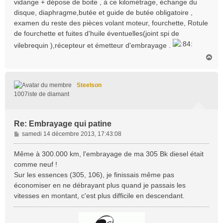
vidange + dépose de boite , à ce kilométrage, échange du
a
disque, diaphragme,butée et guide de butée obligatoire ,
g
examen du reste des pièces volant moteur, fourchette, Rotule
e
de fourchette et fuites d'huile éventuelles(joint spi de
vilebrequin ),récepteur et émetteur d'embrayage .
H
a
u
t
Steelson
1007iste de diamant
Re: Embrayage qui patine
M
samedi 14 décembre 2013, 17:43:08
e
s
Même à 300.000 km, l'embrayage de ma 305 Bk diesel était
s
comme neuf !
a
Sur les essences (305, 106), je finissais même pas
g
économiser en ne débrayant plus quand je passais les
e
vitesses en montant, c'est plus difficile en descendant.