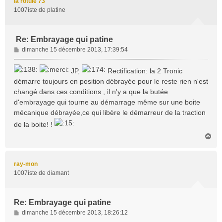
la rotule 73
1007iste de platine
Re: Embrayage qui patine
M
dimanche 15 décembre 2013, 17:39:54
e
s
JP,
Rectification: la 2 Tronic
s
démarre toujours en position débrayée pour le reste rien n'est
a
changé dans ces conditions , il n'y a que la butée
g
d'embrayage qui tourne au démarrage même sur une boite
e
mécanique débrayée,ce qui libère le démarreur de la traction
de la boite! !
H
a
u
t
ray-mon
1007iste de diamant
Re: Embrayage qui patine
M
dimanche 15 décembre 2013, 18:26:12
e