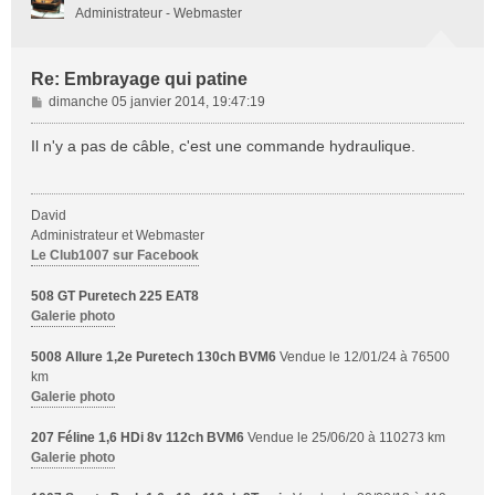
Administrateur - Webmaster
Re: Embrayage qui patine
M
dimanche 05 janvier 2014, 19:47:19
e
s
Il n'y a pas de câble, c'est une commande hydraulique.
s
a
g
David
e
Administrateur et Webmaster
Le Club1007 sur Facebook
508 GT Puretech 225 EAT8
Galerie photo
5008 Allure 1,2e Puretech 130ch BVM6
Vendue le 12/01/24 à 76500
km
Galerie photo
207 Féline 1,6 HDi 8v 112ch BVM6
Vendue le 25/06/20 à 110273 km
Galerie photo