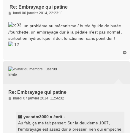
Re: Embrayage qui patine
M
lundi 06 janvier 2014, 22:23:11
e
s
un problème au mécanisme / butée /guide de butée
s
/fourchette, un embrayage dur à la pédale n'est pas normal ,
a
surtout en hydraulique, il doit fonctionner sans point dur !
g
e
H
a
u
t
user99
Invité
Re: Embrayage qui patine
M
mardi 07 janvier 2014, 11:56:32
e
s
s
yvesdm3000 a écrit :
a
Au fait, ça me fait penser: Sur la deuxieme 1007,
g
l'embrayage est assez dur a presser, rien qui empeche
e