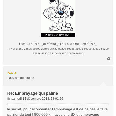
O.o°• ♪♪♫ °º¤ø,¸¸,ø¤º°`°º¤ø,¸ O.o°• ♪♪♫ °º¤ø,¸¸,ø¤º°`°º¤ø,¸
PI = 3.14159 26535 89793 23846 26433 83279 50288 41971 69399 37510 58209
74944 59230 78164 06286 20899 86280
H
a
u
t
Zeb34
1007iste de platine
Re: Embrayage qui patine
M
samedi 14 décembre 2013, 18:01:26
e
s
le secret, pour économiser l'embrayage est de ne pas le faire
s
patiner du tout ! 800.000 km avec une BX et embrayage