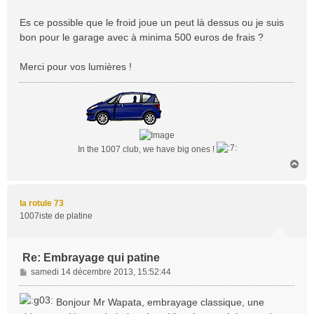
Es ce possible que le froid joue un peut là dessus ou je suis
bon pour le garage avec à minima 500 euros de frais ?
Merci pour vos lumières !
In the 1007 club, we have big ones !
H
a
u
t
la rotule 73
1007iste de platine
Re: Embrayage qui patine
M
samedi 14 décembre 2013, 15:52:44
e
s
Bonjour Mr Wapata, embrayage classique, une
s