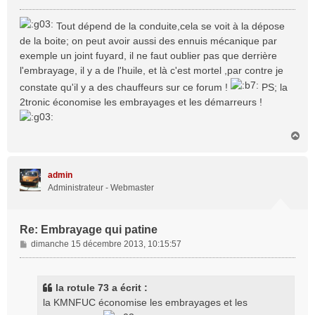
e
s
Tout dépend de la conduite,cela se voit à la dépose
s
de la boite; on peut avoir aussi des ennuis mécanique par
a
exemple un joint fuyard, il ne faut oublier pas que derrière
g
l'embrayage, il y a de l'huile, et là c'est mortel ,par contre je
e
constate qu'il y a des chauffeurs sur ce forum !
PS; la
2tronic économise les embrayages et les démarreurs !
H
a
u
t
admin
Administrateur - Webmaster
Re: Embrayage qui patine
M
dimanche 15 décembre 2013, 10:15:57
e
s
s
la rotule 73 a écrit :
a
la KMNFUC économise les embrayages et les
g