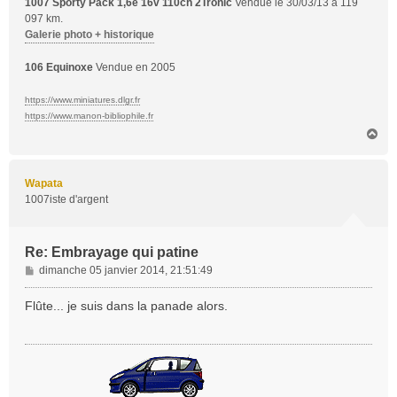
1007 Sporty Pack 1,6e 16v 110ch 2Tronic
Vendue le 30/03/13 à 119
097 km.
Galerie photo + historique
106 Equinoxe
Vendue en 2005
https://www.miniatures.dlgr.fr
https://www.manon-bibliophile.fr
H
a
u
t
Wapata
1007iste d'argent
Re: Embrayage qui patine
M
dimanche 05 janvier 2014, 21:51:49
e
s
Flûte... je suis dans la panade alors.
s
a
g
e