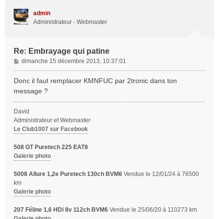
u
t
admin
Administrateur - Webmaster
Re: Embrayage qui patine
M
dimanche 15 décembre 2013, 10:37:01
e
s
Donc il faut remplacer KMNFUC par 2tronic dans ton
s
message ?
a
g
David
e
Administrateur et Webmaster
Le Club1007 sur Facebook
508 GT Puretech 225 EAT8
Galerie photo
5008 Allure 1,2e Puretech 130ch BVM6
Vendue le 12/01/24 à 76500
km
Galerie photo
207 Féline 1,6 HDi 8v 112ch BVM6
Vendue le 25/06/20 à 110273 km
Galerie photo