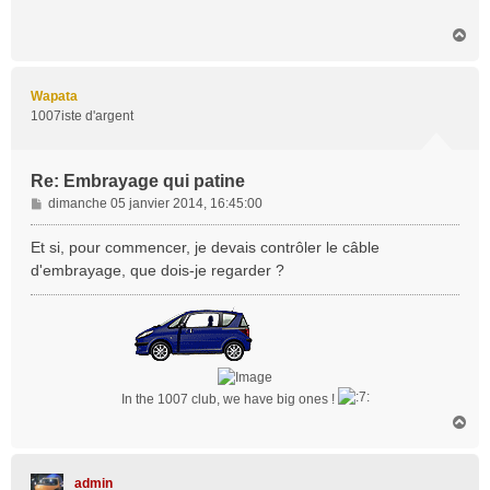
a
H
g
a
e
u
t
Wapata
1007iste d'argent
Re: Embrayage qui patine
M
dimanche 05 janvier 2014, 16:45:00
e
s
Et si, pour commencer, je devais contrôler le câble
s
d'embrayage, que dois-je regarder ?
a
g
e
In the 1007 club, we have big ones !
H
a
u
t
admin