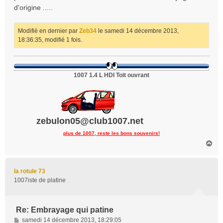
a
d'origine .....
g
e
Modifié en dernier par
Zeb34
le samedi 14 décembre 2013,
18:36:35, modifié 1 fois.
1007 1.4 L HDI Toit ouvrant
zebulon05@club1007.net
plus de 1007, reste les bons souvenirs!
H
a
u
t
la rotule 73
1007iste de platine
Re: Embrayage qui patine
M
samedi 14 décembre 2013, 18:29:05