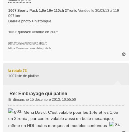
1007 Sporty Pack 1,6e 16v 110ch 2Tronic
Vendue le 30/03/13 à 119
097 km.
Galerie photo + historique
106 Equinoxe
Vendue en 2005
https://www.miniatures.dlgr.fr
https://www.manon-bibliophile.fr
H
a
u
t
la rotule 73
1007iste de platine
Re: Embrayage qui patine
M
dimanche 15 décembre 2013, 10:55:50
e
s
Merci David. C'est valable pour les 1,4e et les 1,6e
s
en 2tronic , par contre valable aussi en boite mécanique,
a
même en HDI toutes marques et modèles confondus.
g
e