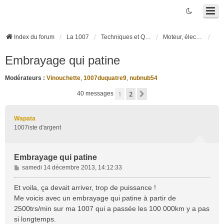
Index du forum
La 1007
Techniques et Questions
Moteur, électronique moteur, boîte robotisée 2-Tronic
Embrayage qui patine
Modérateurs :
Vinouchette
,
1007duquatre9
,
nubnub54
1
2
Suivante
40 messages
Wapata
1007iste d'argent
Embrayage qui patine
M
samedi 14 décembre 2013, 14:12:33
e
s
Et voila, ça devait arriver, trop de puissance !
s
Me voicis avec un embrayage qui patine à partir de
a
2500trs/min sur ma 1007 qui a passée les 100 000km y a pas
g
si longtemps.
e