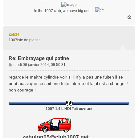
In the 1007 club, we have big ones !
H
a
u
t
Zeb34
1007iste de platine
Re: Embrayage qui patine
M
lundi 06 janvier 2014, 09:50:31
e
s
regarde le maître cylindre voir si il n'y a pas une fuiten il se
s
peut aussi que ce soit une fuite interne et la, il est a changer !
a
bon courage !
g
e
1007 1.4 L HDI Toit ouvrant
zebulon05@club1007.net