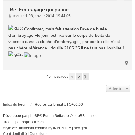
Re: Embrayage qui patine
M
mercredi 08 janvier 2014, 19:44:05
e
s
Confirmer, mais fait attention l'axe de butée
s
d'embrayage +le joint est fixé sur le corps de boite de
a
vitesses dans la cloche d'embrayage , par contre elle n'est
g
pas chère,référence : douille 2105 35 il ne faut pas l'oublier !
e
H
a
u
1
2
Suivante
40 messages
t
Aller à
Index du forum
Heures au format
UTC+02:00
Développé par
phpBB
® Forum Software © phpBB Limited
Traduit par
phpBB-fr.com
Style we_universal created by
INVENTEA
|
nextgen
Confidentialité
|
Conditions