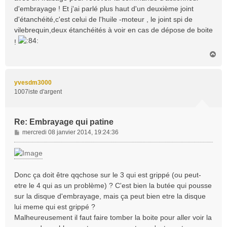
d'embrayage ! Et j'ai parlé plus haut d'un deuxième joint
d'étanchéité,c'est celui de l'huile -moteur , le joint spi de
vilebrequin,deux étanchéités à voir en cas de dépose de boite
!
H
a
u
t
yvesdm3000
1007iste d'argent
Re: Embrayage qui patine
M
mercredi 08 janvier 2014, 19:24:36
e
s
s
a
Donc ça doit être qqchose sur le 3 qui est grippé (ou peut-
g
etre le 4 qui as un problème) ? C'est bien la butée qui pousse
e
sur la disque d'embrayage, mais ça peut bien etre la disque
lui meme qui est grippé ?
Malheureusement il faut faire tomber la boite pour aller voir la