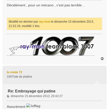
s
Décidément , pour un mécano , c'est pas terrible ..
s
a
g
e
Modifié en dernier par
ray-mon
le dimanche 15 décembre 2013,
21:52:16, modifié 1 fois.
H
a
u
t
la rotule 73
1007iste de platine
Re: Embrayage qui patine
M
dimanche 15 décembre 2013, 20:42:27
e
s
Assurément
s