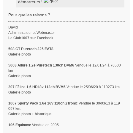
démarreurs !
e
Pour quelles raisons ?
David
Administrateur et Webmaster
Le Club1007 sur Facebook
508 GT Puretech 225 EAT8
Galerie photo
5008 Allure 1,2e Puretech 130ch BVM6
Vendue le 12/01/24 à 76500
km
Galerie photo
207 Féline 1,6 HDi 8v 112ch BVM6
Vendue le 25/06/20 à 110273 km
Galerie photo
1007 Sporty Pack 1,6e 16v 110ch 2Tronic
Vendue le 30/03/13 à 119
097 km.
Galerie photo + historique
106 Equinoxe
Vendue en 2005