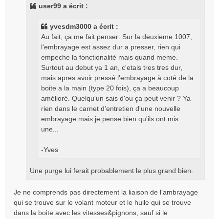
s
user99 a écrit :
a
g
yvesdm3000 a écrit :
e
Au fait, ça me fait penser: Sur la deuxieme 1007,
l'embrayage est assez dur a presser, rien qui
empeche la fonctionalité mais quand meme.
Surtout au debut ya 1 an, c'etais tres tres dur,
mais apres avoir pressé l'embrayage à coté de la
boite a la main (type 20 fois), ça a beaucoup
amélioré. Quelqu'un sais d'ou ça peut venir ? Ya
rien dans le carnet d'entretien d'une nouvelle
embrayage mais je pense bien qu'ils ont mis
une...
-Yves
Une purge lui ferait probablement le plus grand bien.
Je ne comprends pas directement la liaison de l'ambrayage
qui se trouve sur le volant moteur et le huile qui se trouve
dans la boite avec les vitesses&pignons, sauf si le