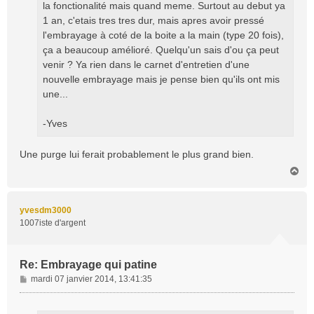
la fonctionalité mais quand meme. Surtout au debut ya
1 an, c'etais tres tres dur, mais apres avoir pressé
l'embrayage à coté de la boite a la main (type 20 fois),
ça a beaucoup amélioré. Quelqu'un sais d'ou ça peut
venir ? Ya rien dans le carnet d'entretien d'une
nouvelle embrayage mais je pense bien qu'ils ont mis
une...
-Yves
Une purge lui ferait probablement le plus grand bien.
H
a
u
t
yvesdm3000
1007iste d'argent
Re: Embrayage qui patine
M
mardi 07 janvier 2014, 13:41:35
e
s