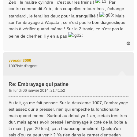
Zeb , le maître cylindre , c'est sur les freins !
Par
contre comme dit Zeb , des coupelles retournées , échange
standard , je ferai les deux pour la tranquillité !
Mais
sur l'embrayage à Wapata , ce n'est pas le bon diagnostique,
mais à vérifier quand même ! Sur la 2 tronic, ce n'est pas la
peine de cherher, li y en a pas
H
a
u
t
yvesdm3000
1007iste d'argent
Re: Embrayage qui patine
M
lundi 06 janvier 2014, 21:41:52
e
s
Au fait, ça me fait penser: Sur la deuxieme 1007, l'embrayage
s
est assez dur a presser, rien qui empeche la fonctionalité
a
mais quand meme. Surtout au debut ya 1 an, c'etais tres tres
g
dur, mais apres avoir pressé l'embrayage à coté de la boite a
e
la main (type 20 fois), ça a beaucoup amélioré. Quelqu'un
sais d'ou ça peut venir ? Ya rien dans le carnet d'entretien