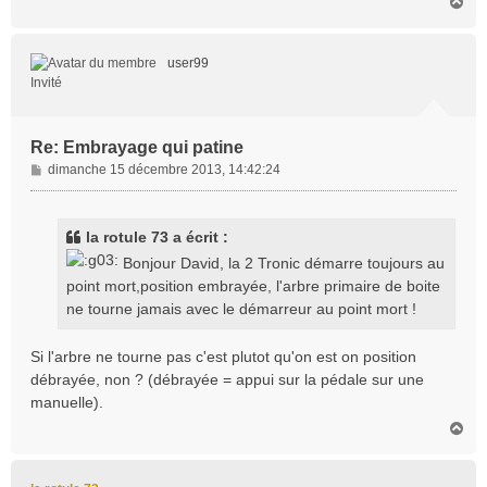
H
a
u
t
user99
Invité
Re: Embrayage qui patine
M
dimanche 15 décembre 2013, 14:42:24
e
s
s
la rotule 73 a écrit :
a
Bonjour David, la 2 Tronic démarre toujours au
g
point mort,position embrayée, l'arbre primaire de boite
e
ne tourne jamais avec le démarreur au point mort !
Si l'arbre ne tourne pas c'est plutot qu'on est on position
débrayée, non ? (débrayée = appui sur la pédale sur une
manuelle).
H
a
u
t