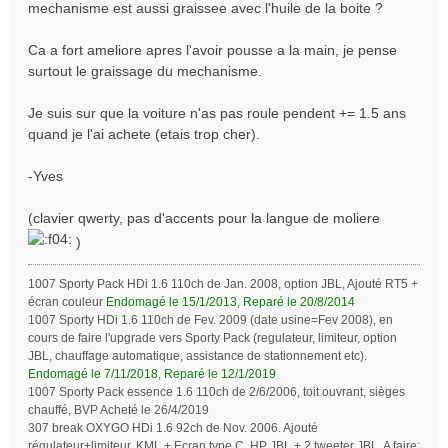
mechanisme est aussi graissee avec l'huile de la boite ?
Ca a fort ameliore apres l'avoir pousse a la main, je pense
surtout le graissage du mechanisme.
Je suis sur que la voiture n'as pas roule pendent += 1.5 ans
quand je l'ai achete (etais trop cher).
-Yves
(clavier qwerty, pas d'accents pour la langue de moliere
)
1007 Sporty Pack HDi 1.6 110ch de Jan. 2008, option JBL, Ajouté RT5 +
écran couleur
Endomagé le 15/1/2013, Reparé le 20/8/2014
1007 Sporty HDi 1.6 110ch de Fev. 2009 (date usine=Fev 2008), en
cours de faire l'upgrade vers Sporty Pack (regulateur, limiteur, option
JBL, chauffage automatique, assistance de stationnement etc).
Endomagé le 7/11/2018, Reparé le 12/1/2019
1007 Sporty Pack essence 1.6 110ch de 2/6/2006, toit ouvrant, sièges
chauffé, BVP Acheté le 26/4/2019
307 break OXYGO HDi 1.6 92ch de Nov. 2006. Ajouté
régulateur+limiteur, KML + Ecran type C, HP JBL + 2 tweeter JBL. A faire: