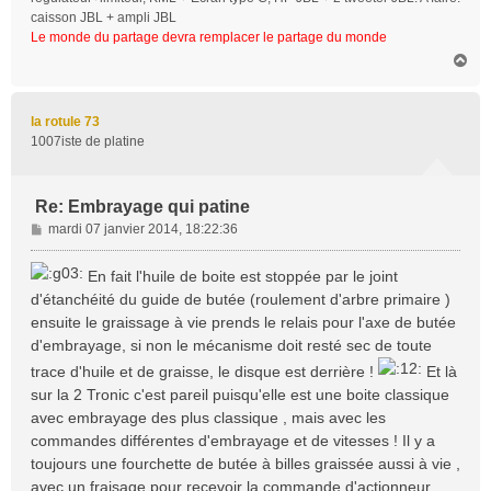
caisson JBL + ampli JBL
Le monde du partage devra remplacer le partage du monde
H
a
u
t
la rotule 73
1007iste de platine
Re: Embrayage qui patine
M
mardi 07 janvier 2014, 18:22:36
e
s
En fait l'huile de boite est stoppée par le joint
s
d'étanchéité du guide de butée (roulement d'arbre primaire )
a
ensuite le graissage à vie prends le relais pour l'axe de butée
g
d'embrayage, si non le mécanisme doit resté sec de toute
e
trace d'huile et de graisse, le disque est derrière !
Et là
sur la 2 Tronic c'est pareil puisqu'elle est une boite classique
avec embrayage des plus classique , mais avec les
commandes différentes d'embrayage et de vitesses ! Il y a
toujours une fourchette de butée à billes graissée aussi à vie ,
avec un fraisage pour recevoir la commande d'actionneur