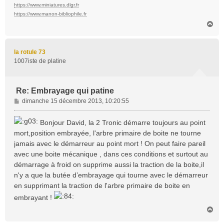
https://www.miniatures.dlgr.fr
https://www.manon-bibliophile.fr
H
a
u
t
la rotule 73
1007iste de platine
Re: Embrayage qui patine
M
dimanche 15 décembre 2013, 10:20:55
e
s
Bonjour David, la 2 Tronic démarre toujours au point
s
mort,position embrayée, l'arbre primaire de boite ne tourne
a
jamais avec le démarreur au point mort ! On peut faire pareil
g
avec une boite mécanique , dans ces conditions et surtout au
e
démarrage à froid on supprime aussi la traction de la boite,il
n'y a que la butée d’embrayage qui tourne avec le démarreur
en supprimant la traction de l'arbre primaire de boite en
embrayant !
H
a