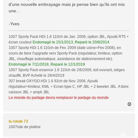
d'une nouvelle embrayage mais je pense bien qu'ils ont mis
une...
-Yves
1007 Sporty Pack HDi 1.6 110ch de Jan. 2008, option JBL, Ajouté RT5 +
écran couleur
Endomagé le 15/1/2013, Reparé le 20/8/2014
1007 Sporty HDi 1.6 110ch de Fev. 2009 (date usine=Fev 2008), en
cours de faire l'upgrade vers Sporty Pack (regulateur, limiteur, option
JBL, chauffage automatique, assistance de stationnement etc).
Endomagé le 7/11/2018, Reparé le 12/1/2019
1007 Sporty Pack essence 1.6 110ch de 2/6/2006, toit ouvrant, sièges
chauffé, BVP Acheté le 26/4/2019
307 break OXYGO HDi 1.6 92ch de Nov. 2006. Ajouté
régulateur+limiteur, KML + Ecran type C, HP JBL + 2 tweeter JBL. A faire:
caisson JBL + ampli JBL
Le monde du partage devra remplacer le partage du monde
H
a
u
t
la rotule 73
1007iste de platine