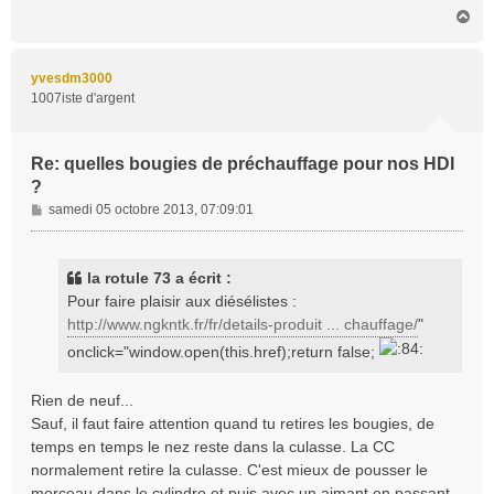
e
H
a
u
t
yvesdm3000
1007iste d'argent
Re: quelles bougies de préchauffage pour nos HDI
?
M
samedi 05 octobre 2013, 07:09:01
e
s
s
la rotule 73 a écrit :
a
Pour faire plaisir aux diésélistes :
g
http://www.ngkntk.fr/fr/details-produit ... chauffage/
"
e
onclick="window.open(this.href);return false;
Rien de neuf...
Sauf, il faut faire attention quand tu retires les bougies, de
temps en temps le nez reste dans la culasse. La CC
normalement retire la culasse. C'est mieux de pousser le
morceau dans le cylindre et puis avec un aimant en passant