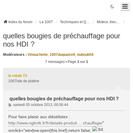
Index du forum
La 1007
Techniques et Questions
Moteur, électronique moteur, boîte robotisée 2-Tronic
quelles bougies de préchauffage pour
nos HDI ?
Modérateurs :
Vinouchette
,
1007duquatre9
,
nubnub54
7 messages • Page
1
sur
1
la rotule 73
1007iste de platine
quelles bougies de préchauffage pour nos HDI ?
M
samedi 05 octobre 2013, 00:06:44
e
s
Pour faire plaisir aux diésélistes :
s
http://www.ngkntk.fr/fr/details-produit ... chauffage/
"
a
onclick="window.open(this.href);return false;
g