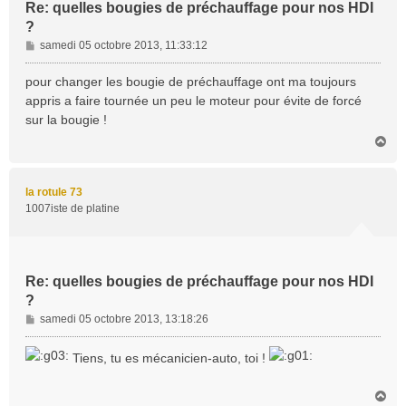
Re: quelles bougies de préchauffage pour nos HDI
?
M
samedi 05 octobre 2013, 11:33:12
e
s
pour changer les bougie de préchauffage ont ma toujours
s
appris a faire tournée un peu le moteur pour évite de forcé
a
sur la bougie !
g
H
e
a
u
t
la rotule 73
1007iste de platine
Re: quelles bougies de préchauffage pour nos HDI
?
M
samedi 05 octobre 2013, 13:18:26
e
s
Tiens, tu es mécanicien-auto, toi !
s
a
H
g