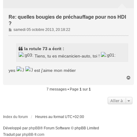
Re: quelles bougies de préchauffage pour nos HDI
?
M
samedi 05 octobre 2013, 20:18:22
e
s
s
la rotule 73 a écrit :
a
Tiens, tu es mécanicien-auto, toi !
g
e
yes
est j'aime mon métier
H
a
u
7 messages • Page
1
sur
1
t
Aller à
Index du forum
Heures au format
UTC+02:00
Développé par
phpBB
® Forum Software © phpBB Limited
Traduit par
phpBB-fr.com