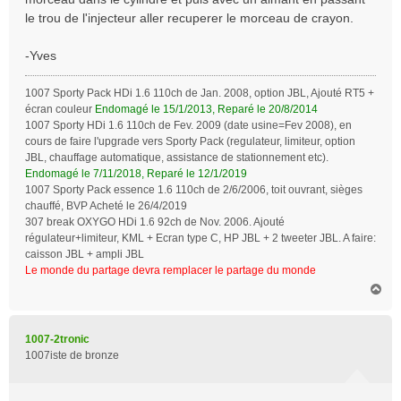
le trou de l'injecteur aller recuperer le morceau de crayon.
-Yves
1007 Sporty Pack HDi 1.6 110ch de Jan. 2008, option JBL, Ajouté RT5 +
écran couleur
Endomagé le 15/1/2013, Reparé le 20/8/2014
1007 Sporty HDi 1.6 110ch de Fev. 2009 (date usine=Fev 2008), en
cours de faire l'upgrade vers Sporty Pack (regulateur, limiteur, option
JBL, chauffage automatique, assistance de stationnement etc).
Endomagé le 7/11/2018, Reparé le 12/1/2019
1007 Sporty Pack essence 1.6 110ch de 2/6/2006, toit ouvrant, sièges
chauffé, BVP Acheté le 26/4/2019
307 break OXYGO HDi 1.6 92ch de Nov. 2006. Ajouté
régulateur+limiteur, KML + Ecran type C, HP JBL + 2 tweeter JBL. A faire:
caisson JBL + ampli JBL
Le monde du partage devra remplacer le partage du monde
H
a
u
t
1007-2tronic
1007iste de bronze