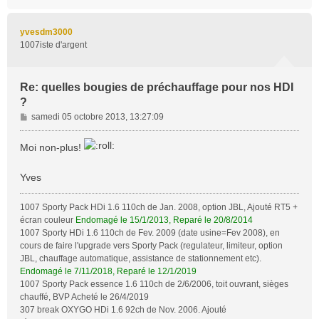
a
e
u
t
yvesdm3000
1007iste d'argent
Re: quelles bougies de préchauffage pour nos HDI
?
M
samedi 05 octobre 2013, 13:27:09
e
s
Moi non-plus!
s
a
Yves
g
e
1007 Sporty Pack HDi 1.6 110ch de Jan. 2008, option JBL, Ajouté RT5 +
écran couleur
Endomagé le 15/1/2013, Reparé le 20/8/2014
1007 Sporty HDi 1.6 110ch de Fev. 2009 (date usine=Fev 2008), en
cours de faire l'upgrade vers Sporty Pack (regulateur, limiteur, option
JBL, chauffage automatique, assistance de stationnement etc).
Endomagé le 7/11/2018, Reparé le 12/1/2019
1007 Sporty Pack essence 1.6 110ch de 2/6/2006, toit ouvrant, sièges
chauffé, BVP Acheté le 26/4/2019
307 break OXYGO HDi 1.6 92ch de Nov. 2006. Ajouté