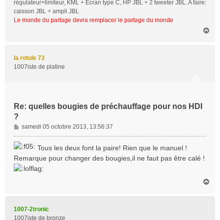
régulateur+limiteur, KML + Ecran type C, HP JBL + 2 tweeter JBL. A faire:
caisson JBL + ampli JBL
Le monde du partage devra remplacer le partage du monde
H
a
u
t
la rotule 73
1007iste de platine
Re: quelles bougies de préchauffage pour nos HDI
?
M
samedi 05 octobre 2013, 13:56:37
e
s
Tous les deux font la paire! Rien que le manuel !
s
Remarque pour changer des bougies,il ne faut pas être calé !
a
g
e
H
a
u
t
1007-2tronic
1007iste de bronze