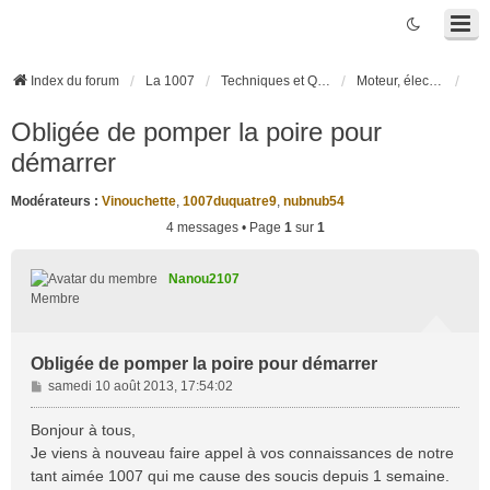
Index du forum
La 1007
Techniques et Questions
Moteur, électronique moteur, boîte robotisée 2-Tronic
Obligée de pomper la poire pour
démarrer
Modérateurs :
Vinouchette
,
1007duquatre9
,
nubnub54
4 messages • Page
1
sur
1
Nanou2107
Membre
Obligée de pomper la poire pour démarrer
M
samedi 10 août 2013, 17:54:02
e
s
Bonjour à tous,
s
Je viens à nouveau faire appel à vos connaissances de notre
a
tant aimée 1007 qui me cause des soucis depuis 1 semaine.
g