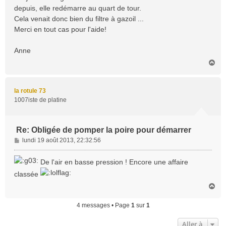
depuis, elle redémarre au quart de tour.
Cela venait donc bien du filtre à gazoil ...
Merci en tout cas pour l'aide!
Anne
H
a
u
t
la rotule 73
1007iste de platine
Re: Obligée de pomper la poire pour démarrer
M
lundi 19 août 2013, 22:32:56
e
s
De l'air en basse pression ! Encore une affaire
s
classée
a
g
H
a
e
u
4 messages • Page
1
sur
1
t
Aller à