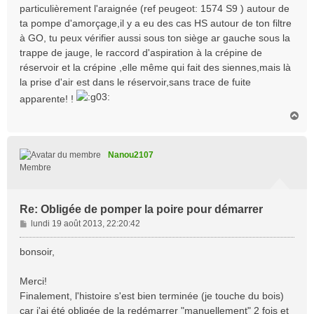
particulièrement l'araignée (ref peugeot: 1574 S9 ) autour de
g
ta pompe d'amorçage,il y a eu des cas HS autour de ton filtre
e
à GO, tu peux vérifier aussi sous ton siège ar gauche sous la
trappe de jauge, le raccord d'aspiration à la crépine de
réservoir et la crépine ,elle même qui fait des siennes,mais là
la prise d'air est dans le réservoir,sans trace de fuite
apparente! !
H
a
u
t
Nanou2107
Membre
Re: Obligée de pomper la poire pour démarrer
M
lundi 19 août 2013, 22:20:42
e
s
bonsoir,
s
a
Merci!
g
Finalement, l'histoire s'est bien terminée (je touche du bois)
e
car j'ai été obligée de la redémarrer "manuellement" 2 fois et