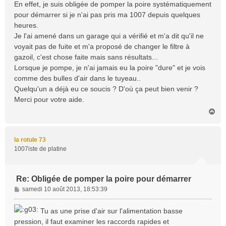
En effet, je suis obligée de pomper la poire systématiquement
e
pour démarrer si je n'ai pas pris ma 1007 depuis quelques
heures.
Je l'ai amené dans un garage qui a vérifié et m'a dit qu'il ne
voyait pas de fuite et m'a proposé de changer le filtre à
gazoil, c'est chose faite mais sans résultats...
Lorsque je pompe, je n'ai jamais eu la poire "dure" et je vois
comme des bulles d'air dans le tuyeau..
Quelqu'un a déjà eu ce soucis ? D'où ça peut bien venir ?
Merci pour votre aide.
H
a
u
t
la rotule 73
1007iste de platine
Re: Obligée de pomper la poire pour démarrer
M
samedi 10 août 2013, 18:53:39
e
s
Tu as une prise d'air sur l'alimentation basse
s
pression, il faut examiner les raccords rapides et
a