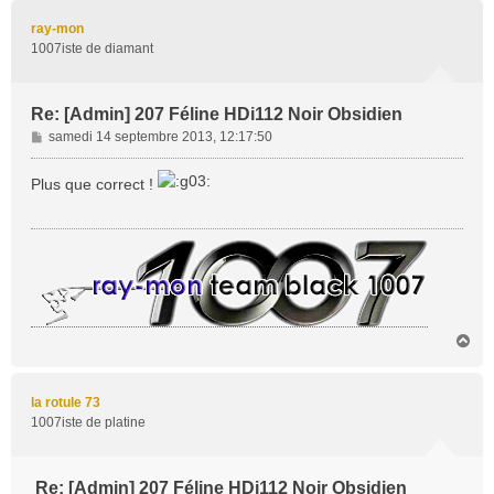
u
t
ray-mon
1007iste de diamant
Re: [Admin] 207 Féline HDi112 Noir Obsidien
M
samedi 14 septembre 2013, 12:17:50
e
s
Plus que correct !
s
a
g
e
H
a
u
t
la rotule 73
1007iste de platine
Re: [Admin] 207 Féline HDi112 Noir Obsidien