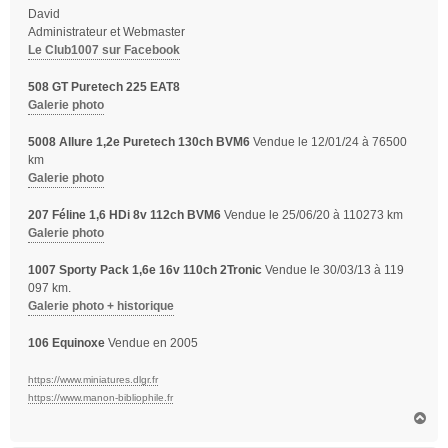
David
Administrateur et Webmaster
Le Club1007 sur Facebook
508 GT Puretech 225 EAT8
Galerie photo
5008 Allure 1,2e Puretech 130ch BVM6
Vendue le 12/01/24 à 76500
km
Galerie photo
207 Féline 1,6 HDi 8v 112ch BVM6
Vendue le 25/06/20 à 110273 km
Galerie photo
1007 Sporty Pack 1,6e 16v 110ch 2Tronic
Vendue le 30/03/13 à 119
097 km.
Galerie photo + historique
106 Equinoxe
Vendue en 2005
https://www.miniatures.dlgr.fr
https://www.manon-bibliophile.fr
H
a