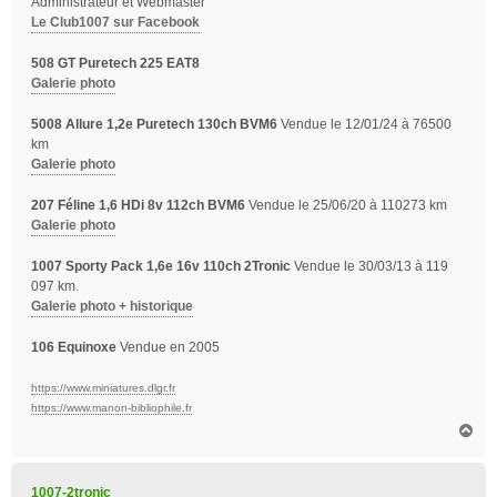
Administrateur et Webmaster
Le Club1007 sur Facebook
508 GT Puretech 225 EAT8
Galerie photo
5008 Allure 1,2e Puretech 130ch BVM6
Vendue le 12/01/24 à 76500
km
Galerie photo
207 Féline 1,6 HDi 8v 112ch BVM6
Vendue le 25/06/20 à 110273 km
Galerie photo
1007 Sporty Pack 1,6e 16v 110ch 2Tronic
Vendue le 30/03/13 à 119
097 km.
Galerie photo + historique
106 Equinoxe
Vendue en 2005
https://www.miniatures.dlgr.fr
https://www.manon-bibliophile.fr
H
a
u
t
1007-2tronic