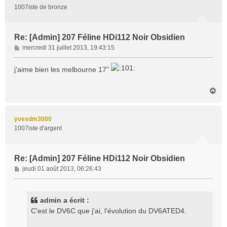
1007iste de bronze
Re: [Admin] 207 Féline HDi112 Noir Obsidien
M
mercredi 31 juillet 2013, 19:43:15
e
s
j'aime bien les melbourne 17"
s
a
H
g
a
e
u
t
yvesdm3000
1007iste d'argent
Re: [Admin] 207 Féline HDi112 Noir Obsidien
M
jeudi 01 août 2013, 06:26:43
e
s
s
admin a écrit :
a
C'est le DV6C que j'ai, l'évolution du DV6ATED4.
g
e