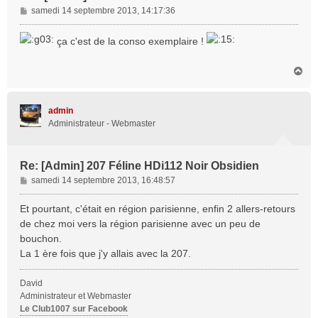
M
samedi 14 septembre 2013, 14:17:36
e
s
ça c'est de la conso exemplaire !
s
a
H
g
a
e
u
t
admin
Administrateur - Webmaster
Re: [Admin] 207 Féline HDi112 Noir Obsidien
M
samedi 14 septembre 2013, 16:48:57
e
s
Et pourtant, c'était en région parisienne, enfin 2 allers-retours
s
de chez moi vers la région parisienne avec un peu de
a
bouchon.
g
La 1 ère fois que j'y allais avec la 207.
e
David
Administrateur et Webmaster
Le Club1007 sur Facebook