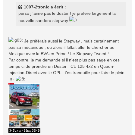
s
1007-2tronic a écrit :
a
perso j 'aime pas le duster ! je préfère largement la
g
nouvelle sandero stepway
e
Je préférais aussi le Stepway , mais certainement
pas sa mécanique , ou alors il fallait aller le chercher au
Mexique avec la BVA en Prime ! Le Stepway Tweed !
Par contre, je me demande si il n'est plus pas sage en ces
temps ci de prendre un Duster TCE 125 4x2 en Quadri-
Injection-Direct avec le GPL , t'es tranquille pour faire le plein
!!! :