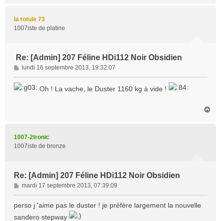
e
u
t
la rotule 73
1007iste de platine
Re: [Admin] 207 Féline HDi112 Noir Obsidien
M
lundi 16 septembre 2013, 19:32:07
e
s
Oh ! La vache, le Duster 1160 kg à vide !
s
a
H
g
a
e
u
t
1007-2tronic
1007iste de bronze
Re: [Admin] 207 Féline HDi112 Noir Obsidien
M
mardi 17 septembre 2013, 07:39:09
e
s
perso j 'aime pas le duster ! je préfère largement la nouvelle
s
sandero stepway
a