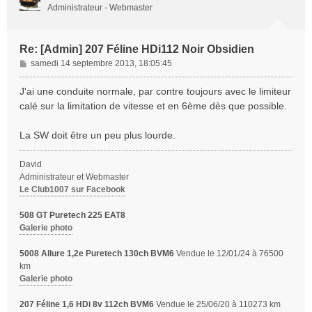
Administrateur - Webmaster
Re: [Admin] 207 Féline HDi112 Noir Obsidien
M
samedi 14 septembre 2013, 18:05:45
e
s
J'ai une conduite normale, par contre toujours avec le limiteur
s
calé sur la limitation de vitesse et en 6ème dès que possible.
a
g
La SW doit être un peu plus lourde.
e
David
Administrateur et Webmaster
Le Club1007 sur Facebook
508 GT Puretech 225 EAT8
Galerie photo
5008 Allure 1,2e Puretech 130ch BVM6
Vendue le 12/01/24 à 76500
km
Galerie photo
207 Féline 1,6 HDi 8v 112ch BVM6
Vendue le 25/06/20 à 110273 km