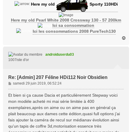
Here my old
Sporty 110HDi
Here my old Pearl White 2008 Crossway 130 - 57 200km
Ici sa consommation
Ici les consommations 2008 PureTech130
H
a
u
t
androiduserdu03
1007iste d'or
Re: [Admin] 207 Féline HDi112 Noir Obsidien
M
samedi 29 juin 2019, 06:52:24
e
s
Et bien si ça cause Dacia et particulièrement Stepway voici
s
mon modèle acheté mi mai série limitée à 400
a
exemplaires,après on aime ou on aime pas en général ça
g
plait beaucoup aux dames cette édition,quasi full options j'ai
e
fais ajouter la caméra de recul sur médianav évolution ainsi
qu'un tapis de coffre 3d,motorisation essence très