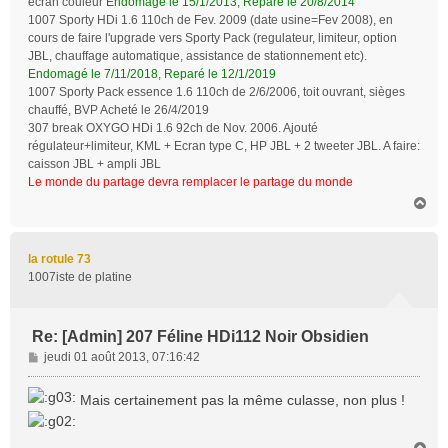
écran couleur
Endomagé le 15/1/2013, Reparé le 20/8/2014
1007 Sporty HDi 1.6 110ch de Fev. 2009 (date usine=Fev 2008), en
cours de faire l'upgrade vers Sporty Pack (regulateur, limiteur, option
JBL, chauffage automatique, assistance de stationnement etc).
Endomagé le 7/11/2018, Reparé le 12/1/2019
1007 Sporty Pack essence 1.6 110ch de 2/6/2006, toit ouvrant, sièges
chauffé, BVP Acheté le 26/4/2019
307 break OXYGO HDi 1.6 92ch de Nov. 2006. Ajouté
régulateur+limiteur, KML + Ecran type C, HP JBL + 2 tweeter JBL. A faire:
caisson JBL + ampli JBL
Le monde du partage devra remplacer le partage du monde
H
a
u
t
la rotule 73
1007iste de platine
Re: [Admin] 207 Féline HDi112 Noir Obsidien
M
jeudi 01 août 2013, 07:16:42
e
s
Mais certainement pas la même culasse, non plus !
s
a
g
H