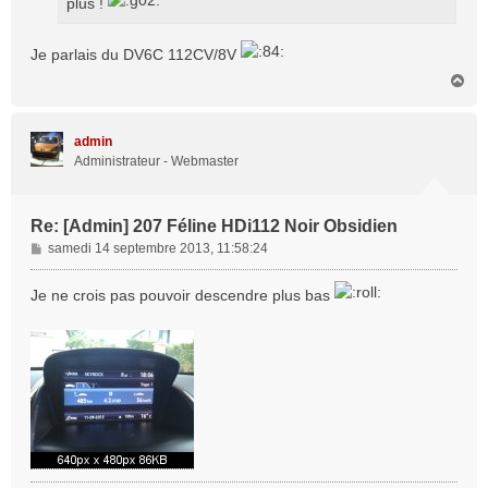
e
plus !
Je parlais du DV6C 112CV/8V
H
a
u
t
admin
Administrateur - Webmaster
Re: [Admin] 207 Féline HDi112 Noir Obsidien
M
samedi 14 septembre 2013, 11:58:24
e
s
Je ne crois pas pouvoir descendre plus bas
s
a
g
e