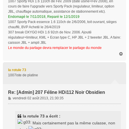
1007 Sporty HDi 1.6 110ch de Fev. 2009 (date usine=Fev 2008), en
cours de faire l'upgrade vers Sporty Pack (regulateur, limiteur, option
JBL, chauffage automatique, assistance de stationnement etc).
Endomagé le 7/11/2018, Reparé le 12/1/2019
1007 Sporty Pack essence 1.6 110ch de 2/6/2006, toit ouvrant, sièges
chauffé, BVP Acheté le 26/4/2019
307 break OXYGO HDi 1.6 92ch de Nov. 2006. Ajouté
régulateur+limiteur, KML + Ecran type C, HP JBL + 2 tweeter JBL. A faire:
caisson JBL + ampli JBL
Le monde du partage devra remplacer le partage du monde
H
a
u
t
la rotule 73
1007iste de platine
Re: [Admin] 207 Féline HDi112 Noir Obsidien
M
vendredi 02 août 2013, 21:30:35
e
s
s
la rotule 73 a écrit :
a
Mais certainement pas la même culasse, non
g