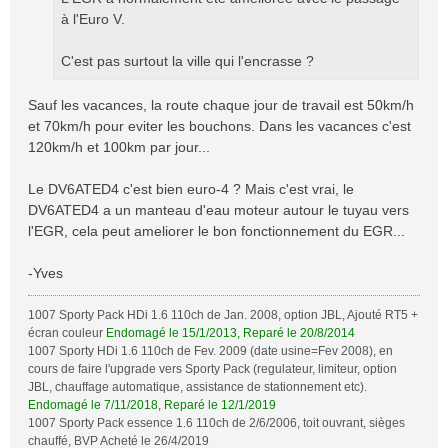
g
à l'Euro V.
e
C'est pas surtout la ville qui l'encrasse ?
Sauf les vacances, la route chaque jour de travail est 50km/h
et 70km/h pour eviter les bouchons. Dans les vacances c'est
120km/h et 100km par jour...
Le DV6ATED4 c'est bien euro-4 ? Mais c'est vrai, le
DV6ATED4 a un manteau d'eau moteur autour le tuyau vers
l'EGR, cela peut ameliorer le bon fonctionnement du EGR...
-Yves
1007 Sporty Pack HDi 1.6 110ch de Jan. 2008, option JBL, Ajouté RT5 +
écran couleur
Endomagé le 15/1/2013, Reparé le 20/8/2014
1007 Sporty HDi 1.6 110ch de Fev. 2009 (date usine=Fev 2008), en
cours de faire l'upgrade vers Sporty Pack (regulateur, limiteur, option
JBL, chauffage automatique, assistance de stationnement etc).
Endomagé le 7/11/2018, Reparé le 12/1/2019
1007 Sporty Pack essence 1.6 110ch de 2/6/2006, toit ouvrant, sièges
chauffé, BVP Acheté le 26/4/2019