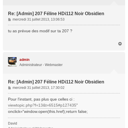
Re: [Admin] 207 Féline HDi112 Noir Obsidien
M
mercredi 31 juillet 2013, 13:06:53
e
s
tu as prévue des modif sur ta 207 ?
s
a
H
g
a
e
u
t
admin
Administrateur - Webmaster
Re: [Admin] 207 Féline HDi112 Noir Obsidien
M
mercredi 31 juillet 2013, 17:30:02
e
s
Pour l'instant, pas plus que celles ci :
s
viewtopic.php?f=13&t=6515#p127435
"
a
onclick="window.open(this.href);return false;
g
e
David