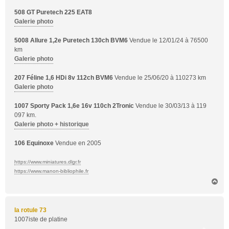
508 GT Puretech 225 EAT8
Galerie photo
5008 Allure 1,2e Puretech 130ch BVM6
Vendue le 12/01/24 à 76500
km
Galerie photo
207 Féline 1,6 HDi 8v 112ch BVM6
Vendue le 25/06/20 à 110273 km
Galerie photo
1007 Sporty Pack 1,6e 16v 110ch 2Tronic
Vendue le 30/03/13 à 119
097 km.
Galerie photo + historique
106 Equinoxe
Vendue en 2005
https://www.miniatures.dlgr.fr
https://www.manon-bibliophile.fr
H
a
u
t
la rotule 73
1007iste de platine