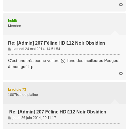
H
g
a
e
u
t
holdit
Membre
Re: [Admin] 207 Féline HDi112 Noir Obsidien
M
samedi 24 mai 2014, 14:51:54
e
s
C'est une très bonne voiture (y) l'une des meilleures Peugeot
s
à mon goût :p
a
H
g
a
e
u
t
la rotule 73
1007iste de platine
Re: [Admin] 207 Féline HDi112 Noir Obsidien
M
jeudi 26 juin 2014, 20:11:17
e
s