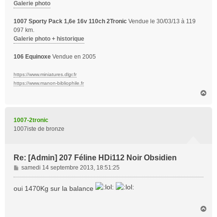
Galerie photo
1007 Sporty Pack 1,6e 16v 110ch 2Tronic
Vendue le 30/03/13 à 119
097 km.
Galerie photo + historique
106 Equinoxe
Vendue en 2005
https://www.miniatures.dlgr.fr
https://www.manon-bibliophile.fr
H
a
u
t
1007-2tronic
1007iste de bronze
Re: [Admin] 207 Féline HDi112 Noir Obsidien
M
samedi 14 septembre 2013, 18:51:25
e
s
oui 1470Kg sur la balance
s
a
H
g
a