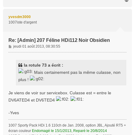
a
e
u
t
yvesdm3000
1007iste d'argent
Re: [Admin] 207 Féline HDi112 Noir Obsidien
M
jeudi 01 août 2013, 08:30:55
e
s
s
la rotule 73 a écrit :
a
Mais certainement pas la même culasse, non
g
e
plus !
Je viens de voir sur servicebox. Culasse est = entre le
DV6ATED4 et DV6TED4
-Yves
1007 Sporty Pack HDi 1.6 110ch de Jan. 2008, option JBL, Ajouté RT5 +
écran couleur
Endomagé le 15/1/2013, Reparé le 20/8/2014