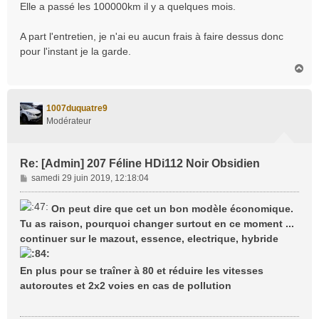
Elle a passé les 100000km il y a quelques mois.
A part l'entretien, je n'ai eu aucun frais à faire dessus donc
pour l'instant je la garde.
H
a
u
t
1007duquatre9
Modérateur
Re: [Admin] 207 Féline HDi112 Noir Obsidien
M
samedi 29 juin 2019, 12:18:04
e
s
On peut dire que cet un bon modèle économique.
s
Tu as raison, pourquoi changer surtout en ce moment ...
a
continuer sur le mazout, essence, electrique, hybride
g
e
En plus pour se traîner à 80 et réduire les vitesses
autoroutes et 2x2 voies en cas de pollution