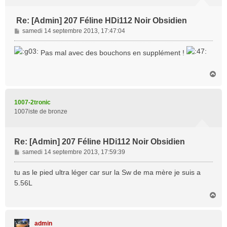
Re: [Admin] 207 Féline HDi112 Noir Obsidien
M
samedi 14 septembre 2013, 17:47:04
e
s
Pas mal avec des bouchons en supplément !
s
a
H
g
a
e
u
t
1007-2tronic
1007iste de bronze
Re: [Admin] 207 Féline HDi112 Noir Obsidien
M
samedi 14 septembre 2013, 17:59:39
e
s
tu as le pied ultra léger car sur la Sw de ma mère je suis a
s
5.56L
a
H
g
a
e
u
t
admin