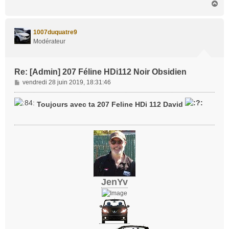
H
a
u
t
1007duquatre9
Modérateur
Re: [Admin] 207 Féline HDi112 Noir Obsidien
M
vendredi 28 juin 2019, 18:31:46
e
s
Toujours avec ta 207 Feline HDi 112 David
s
a
g
e
JenYv