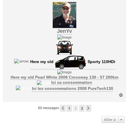
JenYv
Here my old
Sporty 110HDi
Here my old Pearl White 2008 Crossway 130 - 57 200km
Ici sa consommation
Ici les consommations 2008 PureTech130
H
a
u
1
2
3
Précédente
Suivante
60 messages
t
Aller à