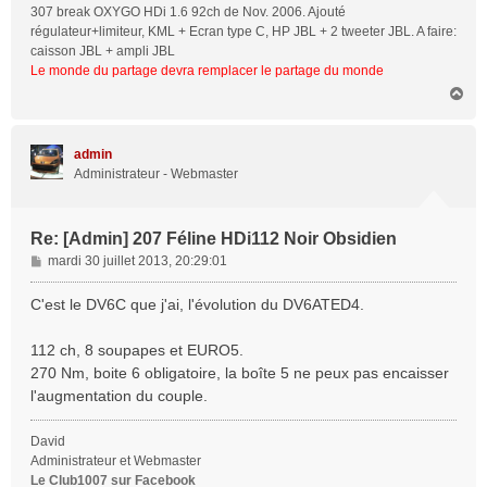
307 break OXYGO HDi 1.6 92ch de Nov. 2006. Ajouté
régulateur+limiteur, KML + Ecran type C, HP JBL + 2 tweeter JBL. A faire:
caisson JBL + ampli JBL
Le monde du partage devra remplacer le partage du monde
H
a
u
t
admin
Administrateur - Webmaster
Re: [Admin] 207 Féline HDi112 Noir Obsidien
M
mardi 30 juillet 2013, 20:29:01
e
s
C'est le DV6C que j'ai, l'évolution du DV6ATED4.
s
a
112 ch, 8 soupapes et EURO5.
g
270 Nm, boite 6 obligatoire, la boîte 5 ne peux pas encaisser
e
l'augmentation du couple.
David
Administrateur et Webmaster
Le Club1007 sur Facebook