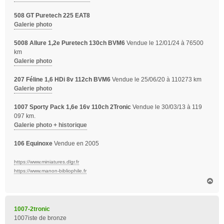
508 GT Puretech 225 EAT8
Galerie photo
5008 Allure 1,2e Puretech 130ch BVM6
Vendue le 12/01/24 à 76500
km
Galerie photo
207 Féline 1,6 HDi 8v 112ch BVM6
Vendue le 25/06/20 à 110273 km
Galerie photo
1007 Sporty Pack 1,6e 16v 110ch 2Tronic
Vendue le 30/03/13 à 119
097 km.
Galerie photo + historique
106 Equinoxe
Vendue en 2005
https://www.miniatures.dlgr.fr
https://www.manon-bibliophile.fr
H
a
u
t
1007-2tronic
1007iste de bronze