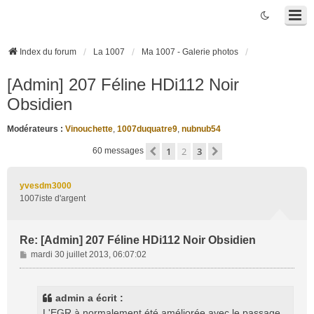
Index du forum
La 1007
Ma 1007 - Galerie photos
[Admin] 207 Féline HDi112 Noir
Obsidien
Modérateurs :
Vinouchette
,
1007duquatre9
,
nubnub54
1
2
3
Précédente
Suivante
60 messages
yvesdm3000
1007iste d'argent
Re: [Admin] 207 Féline HDi112 Noir Obsidien
M
mardi 30 juillet 2013, 06:07:02
e
s
s
admin a écrit :
a
L'EGR à normalement été améliorée avec le passage