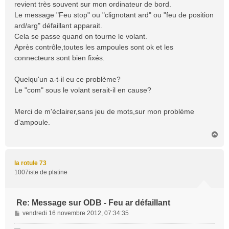
revient très souvent sur mon ordinateur de bord.
e
Le message "Feu stop" ou "clignotant ard" ou "feu de position
ard/arg" défaillant apparait.
Cela se passe quand on tourne le volant.
Après contrôle,toutes les ampoules sont ok et les
connecteurs sont bien fixés.
Quelqu'un a-t-il eu ce problème?
Le "com" sous le volant serait-il en cause?
Merci de m'éclairer,sans jeu de mots,sur mon problème
d'ampoule.
H
a
u
t
la rotule 73
1007iste de platine
Re: Message sur ODB - Feu ar défaillant
M
vendredi 16 novembre 2012, 07:34:35
e