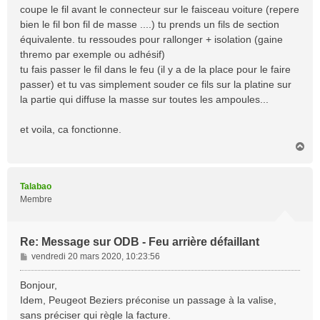
coupe le fil avant le connecteur sur le faisceau voiture (repere
bien le fil bon fil de masse ....) tu prends un fils de section
équivalente. tu ressoudes pour rallonger + isolation (gaine
thremo par exemple ou adhésif)
tu fais passer le fil dans le feu (il y a de la place pour le faire
passer) et tu vas simplement souder ce fils sur la platine sur
la partie qui diffuse la masse sur toutes les ampoules...
et voila, ca fonctionne.
H
a
u
t
Talabao
Membre
Re: Message sur ODB - Feu arrière défaillant
M
vendredi 20 mars 2020, 10:23:56
e
s
Bonjour,
s
Idem, Peugeot Beziers préconise un passage à la valise,
a
sans préciser qui règle la facture.