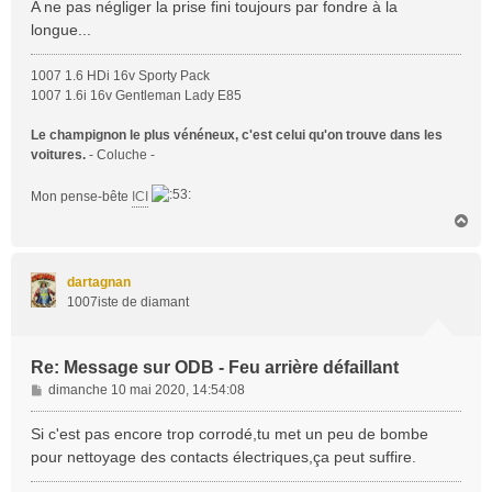
A ne pas négliger la prise fini toujours par fondre à la
g
longue...
e
1007 1.6 HDi 16v Sporty Pack
1007 1.6i 16v Gentleman Lady E85
Le champignon le plus vénéneux, c'est celui qu'on trouve dans les
voitures.
- Coluche -
Mon pense-bête
ICI
H
a
u
t
dartagnan
1007iste de diamant
Re: Message sur ODB - Feu arrière défaillant
M
dimanche 10 mai 2020, 14:54:08
e
s
Si c'est pas encore trop corrodé,tu met un peu de bombe
s
pour nettoyage des contacts électriques,ça peut suffire.
a
g