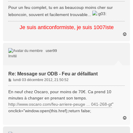
e
s
Pour un feu complet, tu en as beaucoup moins cher sur
s
leboncoin, souvent et facilement trouvable...
a
g
Je suis anticonformiste, je suis 1007iste
e
H
a
u
t
user99
Invité
Re: Message sur ODB - Feu ar défaillant
M
lundi 03 décembre 2012, 21:50:52
e
s
En neuf chez Oscaro, pour moins de 70€. Ca prend 10
s
minutes à changer en prenant son temps.
a
http://www.oscaro.com/feu-arriere-peuge ... 041-268-gt
"
g
onclick="window.open(this.href);return false;
e
H
a
u
t