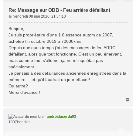
Re: Message sur ODB - Feu arrière défaillant
M
vendredi 08 mai 2020, 21:54:10
e
s
Bonjour,
s
Je suis propriétaire d'une 1.6 essence autom de 2007,
a
achetée fin octobre 2019 à 70000kms.
g
Depuis quelques temps j'ai des messages de feu ARRG
e
défaillant, alors que tout fonctionne. C'est un peu énervant,
mais comme tout s'allume, ça ne m'inquiétait pas
spécialement.
Je pensais à des défaillances anciennes enregistrées dans la
mémoire ....et qu'il faudrait un jour effacer!.
Ou autre?
Merci d'avance !
H
a
u
t
androiduserdu03
1007iste d'or