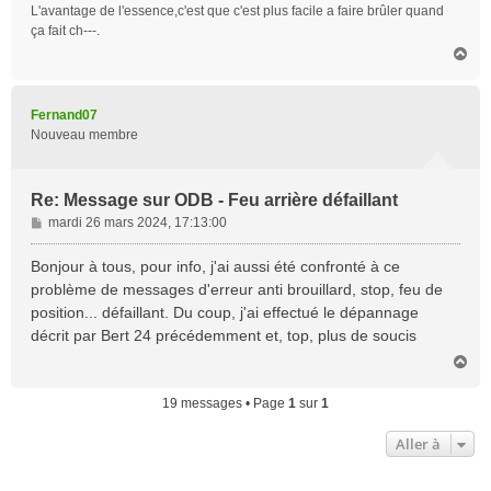
L'avantage de l'essence,c'est que c'est plus facile a faire brûler quand
e
ça fait ch---.
H
a
u
t
Fernand07
Nouveau membre
Re: Message sur ODB - Feu arrière défaillant
M
mardi 26 mars 2024, 17:13:00
e
s
Bonjour à tous, pour info, j'ai aussi été confronté à ce
s
problème de messages d'erreur anti brouillard, stop, feu de
a
position... défaillant. Du coup, j'ai effectué le dépannage
g
décrit par Bert 24 précédemment et, top, plus de soucis
e
H
a
u
19 messages • Page
1
sur
1
t
Aller à