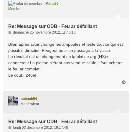
t
Manu80
Membre
Re: Message sur ODB - Feu ar défaillant
M
dimanche 25 novembre 2012, 11:46:16
e
s
Bilan,après avoir changé les ampoules et testé tout ce qui est
s
possible,direction Peugeot pour un passage à la valise.
a
Le résultat est un changement de la platine arg (HS)+
g
connecteur.La platine n'étant pas vendue seule,il faut acheter
e
le feu ar complet!
Le coût...240e!
H
a
u
t
nubnub54
Modérateur
Re: Message sur ODB - Feu ar défaillant
M
lundi 03 décembre 2012, 19:17:48