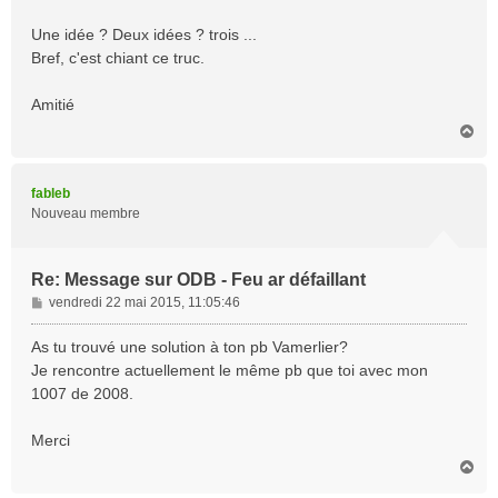
Une idée ? Deux idées ? trois ...
Bref, c'est chiant ce truc.
Amitié
H
a
u
t
fableb
Nouveau membre
Re: Message sur ODB - Feu ar défaillant
M
vendredi 22 mai 2015, 11:05:46
e
s
As tu trouvé une solution à ton pb Vamerlier?
s
Je rencontre actuellement le même pb que toi avec mon
a
1007 de 2008.
g
e
Merci
H
a