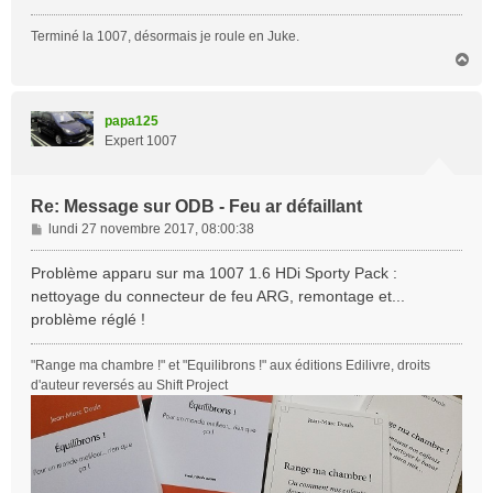
Terminé la 1007, désormais je roule en Juke.
H
a
u
t
papa125
Expert 1007
Re: Message sur ODB - Feu ar défaillant
M
lundi 27 novembre 2017, 08:00:38
e
s
Problème apparu sur ma 1007 1.6 HDi Sporty Pack :
s
nettoyage du connecteur de feu ARG, remontage et...
a
problème réglé !
g
e
"Range ma chambre !" et "Equilibrons !" aux éditions Edilivre, droits
d'auteur reversés au Shift Project