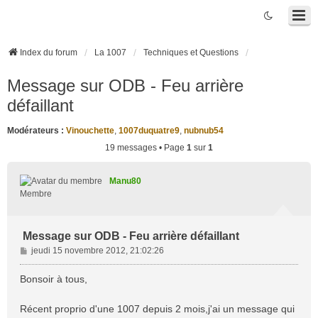
Index du forum
La 1007
Techniques et Questions
Message sur ODB - Feu arrière
défaillant
Modérateurs :
Vinouchette
,
1007duquatre9
,
nubnub54
19 messages • Page
1
sur
1
Manu80
Membre
Message sur ODB - Feu arrière défaillant
M
jeudi 15 novembre 2012, 21:02:26
e
s
Bonsoir à tous,
s
a
Récent proprio d'une 1007 depuis 2 mois,j'ai un message qui
g