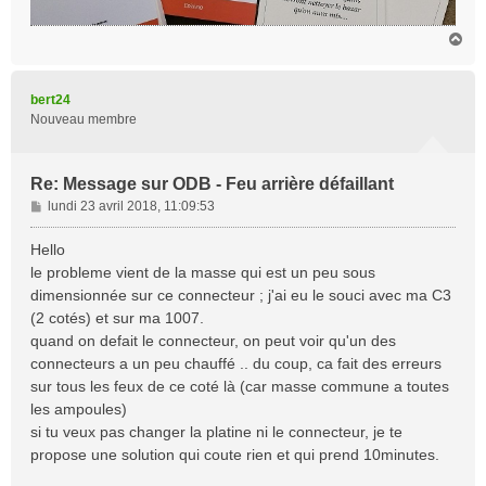
H
a
u
t
bert24
Nouveau membre
Re: Message sur ODB - Feu arrière défaillant
M
lundi 23 avril 2018, 11:09:53
e
s
Hello
s
le probleme vient de la masse qui est un peu sous
a
dimensionnée sur ce connecteur ; j'ai eu le souci avec ma C3
g
(2 cotés) et sur ma 1007.
e
quand on defait le connecteur, on peut voir qu'un des
connecteurs a un peu chauffé .. du coup, ca fait des erreurs
sur tous les feux de ce coté là (car masse commune a toutes
les ampoules)
si tu veux pas changer la platine ni le connecteur, je te
propose une solution qui coute rien et qui prend 10minutes.