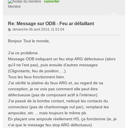
vamerlier
Membre
Re: Message sur ODB - Feu ar défaillant
M
dimanche 06 avril 2014, 11:51:04
e
s
Bonjour Tout le monde,
s
a
J'ai ce problème.
g
Message ODB indiquant un feu stop ARG défectueux (alors
e
qu'il ne l'est pas), puis ensuite d'autres messages
(Clignotants, feu de position, ...).
Tous les feux fonctionnent bien.
J'ai vérifié la platine du feux ARG et, au regard de sa
conception, je ne vois pas comment elle peut être
défectueuse (pas de composant actif à l'intérieur).
J'ai passé de la bombe contact, nettoyé les contacts du
connecteur (pas de charbonnage nul par), remplacé les
ampoules, etc ... mais toujours le même pb.
En plaçant une ampoule réellement HS, ça fonctionne (ie, je
n'ai que le message feu stop ARG défectueux).