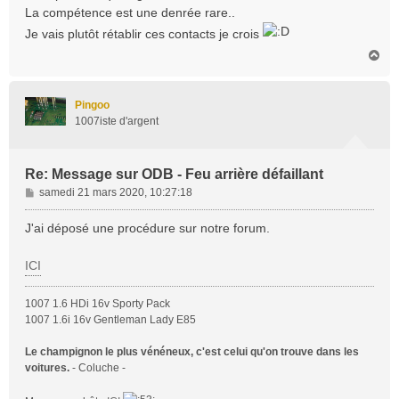
g
La compétence est une denrée rare..
e
Je vais plutôt rétablir ces contacts je crois
H
a
u
t
Pingoo
1007iste d'argent
Re: Message sur ODB - Feu arrière défaillant
M
samedi 21 mars 2020, 10:27:18
e
s
J'ai déposé une procédure sur notre forum.
s
a
ICI
g
e
1007 1.6 HDi 16v Sporty Pack
1007 1.6i 16v Gentleman Lady E85
Le champignon le plus vénéneux, c'est celui qu'on trouve dans les
voitures.
- Coluche -