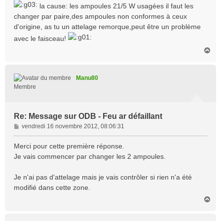
s
la cause: les ampoules 21/5 W usagées il faut les
s
changer par paire,des ampoules non conformes à ceux
a
d'origine, as tu un attelage remorque,peut être un problème
g
e
avec le faisceau!
H
a
u
t
Manu80
Membre
Re: Message sur ODB - Feu ar défaillant
M
vendredi 16 novembre 2012, 08:06:31
e
s
Merci pour cette première réponse.
s
Je vais commencer par changer les 2 ampoules.
a
g
Je n'ai pas d'attelage mais je vais contrôler si rien n'a été
e
modifié dans cette zone.
H
a
u