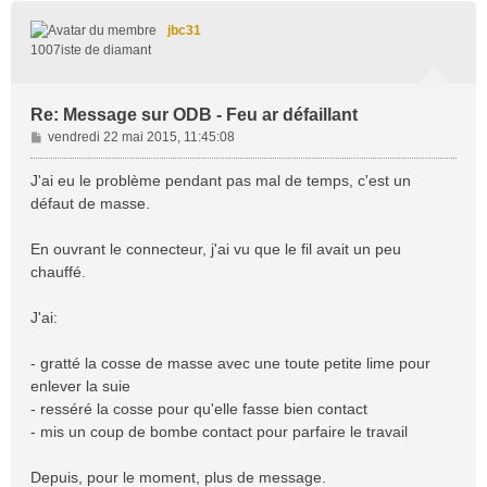
u
t
jbc31
1007iste de diamant
Re: Message sur ODB - Feu ar défaillant
M
vendredi 22 mai 2015, 11:45:08
e
s
J'ai eu le problème pendant pas mal de temps, c'est un
s
défaut de masse.
a
g
En ouvrant le connecteur, j'ai vu que le fil avait un peu
e
chauffé.
J'ai:
- gratté la cosse de masse avec une toute petite lime pour
enlever la suie
- resséré la cosse pour qu'elle fasse bien contact
- mis un coup de bombe contact pour parfaire le travail
Depuis, pour le moment, plus de message.