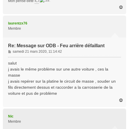
Mon pense-bête
ICI
H
a
u
t
laurentzx76
Membre
Re: Message sur ODB - Feu arrière défaillant
M
samedi 21 mars 2020, 11:14:42
e
s
salut
s
j avais le même problème sur une autre voiture , ces la
a
masse
g
j avais repérer sur la platine le circuit de masse , souder un
e
fils directement dessus et raccorder a la carrosserie de la
voiture et pus de problème
H
a
u
t
Nic
Membre