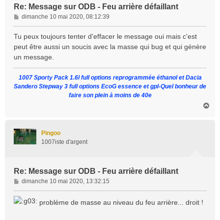
Re: Message sur ODB - Feu arrière défaillant
M
dimanche 10 mai 2020, 08:12:39
e
s
Tu peux toujours tenter d'effacer le message oui mais c'est
s
peut être aussi un soucis avec la masse qui bug et qui génère
a
un message.
g
e
1007 Sporty Pack 1.6l full options reprogrammée éthanol et Dacia
Sandero Stepway 3 full options EcoG essence et gpl-Quel bonheur de
faire son plein à moins de 40e
H
a
u
t
Pingoo
1007iste d'argent
Re: Message sur ODB - Feu arrière défaillant
M
dimanche 10 mai 2020, 13:32:15
e
s
problème de masse au niveau du feu arrière... droit !
s
a