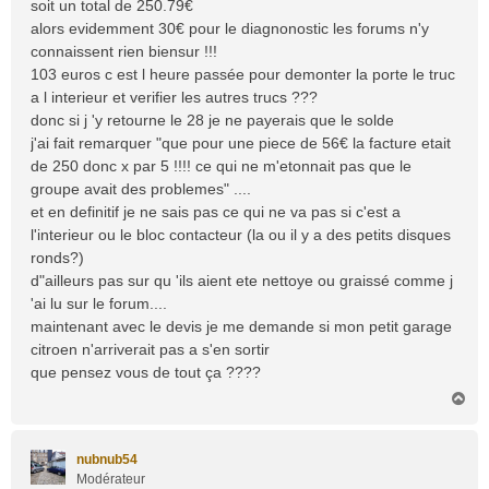
soit un total de 250.79€
alors evidemment 30€ pour le diagnonostic les forums n'y
connaissent rien biensur !!!
103 euros c est l heure passée pour demonter la porte le truc
a l interieur et verifier les autres trucs ???
donc si j 'y retourne le 28 je ne payerais que le solde
j'ai fait remarquer "que pour une piece de 56€ la facture etait
de 250 donc x par 5 !!!! ce qui ne m'etonnait pas que le
groupe avait des problemes" ....
et en definitif je ne sais pas ce qui ne va pas si c'est a
l'interieur ou le bloc contacteur (la ou il y a des petits disques
ronds?)
d"ailleurs pas sur qu 'ils aient ete nettoye ou graissé comme j
'ai lu sur le forum....
maintenant avec le devis je me demande si mon petit garage
citroen n'arriverait pas a s'en sortir
que pensez vous de tout ça ????
H
a
u
t
nubnub54
Modérateur