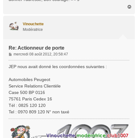
H
a
u
t
Vinouchette
Modératrice
Re: Actionneur de porte
M
mercredi 08 août 2012, 20:58:47
e
s
JEP nous avait donné les coordonnées suivantes :
s
a
Automobiles Peugeot
g
Service Relations Clientèle
e
Case 500 BP 0116
75761 Paris Cedex 16
Tél : 0825 120 120
Tel : 0970 809 120 N° non taxé