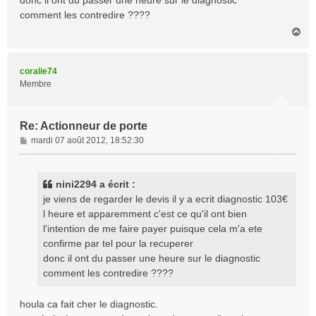
comment les contredire ????
H
a
u
t
coralie74
Membre
Re: Actionneur de porte
M
mardi 07 août 2012, 18:52:30
e
s
s
nini2294 a écrit :
a
je viens de regarder le devis il y a ecrit diagnostic 103€
g
l heure et apparemment c'est ce qu'il ont bien
e
l'intention de me faire payer puisque cela m'a ete
confirme par tel pour la recuperer
donc il ont du passer une heure sur le diagnostic
comment les contredire ????
houla ca fait cher le diagnostic.