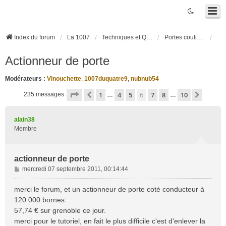
Index du forum
La 1007
Techniques et Questions
Portes coulissantes électriques
Actionneur de porte
Modérateurs :
Vinouchette
,
1007duquatre9
,
nubnub54
Page
6
sur
10
1
4
5
6
7
8
10
Précédente
Suivan
235 messages
…
…
alain38
Membre
actionneur de porte
M
mercredi 07 septembre 2011, 00:14:44
e
s
merci le forum, et un actionneur de porte coté conducteur à
s
120 000 bornes.
a
57,74 € sur grenoble ce jour.
g
merci pour le tutoriel, en fait le plus difficile c'est d'enlever la
e