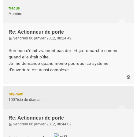
u
t
fracus
Membre
Re: Actionneur de porte
M
vendredi 06 janvier 2012, 08:24:49
e
s
Bon ben c'était vraiment pas dur. Et ça remarche comme
s
quand elle était p'tite.
a
Je me demande quand même pourquoi ce système
g
d'ouverture est aussi complexe.
e
H
a
u
t
ray-mon
1007iste de diamant
Re: Actionneur de porte
M
vendredi 06 janvier 2012, 08:44:02
e
s