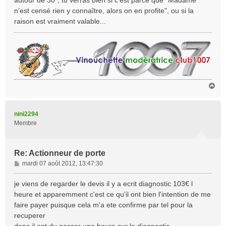
autour de 30", tu verras bien si c'est parce que "Madame
n'est censé rien y connaître, alors on en profite", ou si la
raison est vraiment valable...
H
a
u
t
nini2294
Membre
Re: Actionneur de porte
M
mardi 07 août 2012, 13:47:30
e
s
je viens de regarder le devis il y a ecrit diagnostic 103€ l
s
heure et apparemment c'est ce qu'il ont bien l'intention de me
a
faire payer puisque cela m'a ete confirme par tel pour la
g
recuperer
e
donc il ont du passer une heure sur le diagnostic