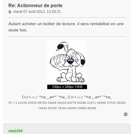
Re: Actionneur de porte
M
mardi 07 août 2012, 13:29:21
e
s
Autant acheter un boitier de lecture, il sera rentabilisé en une
s
seule fois.
a
g
e
O.o°• ♪♪♫ °º¤ø,¸¸,ø¤º°`°º¤ø,¸ O.o°• ♪♪♫ °º¤ø,¸¸,ø¤º°`°º¤ø,¸
PI = 3.14159 26535 89793 23846 26433 83279 50288 41971 69399 37510 58209
74944 59230 78164 06286 20899 86280
H
a
u
t
nini2294