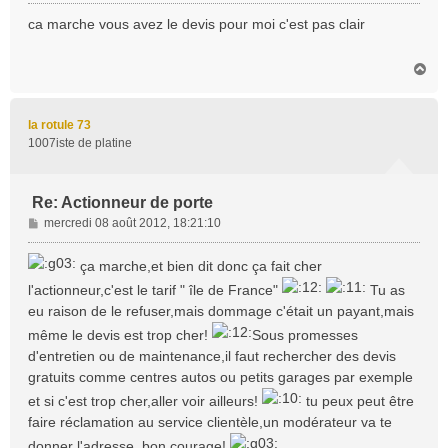
e
s
ca marche vous avez le devis pour moi c'est pas clair
s
a
H
g
a
e
u
t
la rotule 73
1007iste de platine
Re: Actionneur de porte
M
mercredi 08 août 2012, 18:21:10
e
s
ça marche,et bien dit donc ça fait cher
s
l'actionneur,c'est le tarif " île de France"
Tu as
a
eu raison de le refuser,mais dommage c'était un payant,mais
g
e
même le devis est trop cher!
Sous promesses
d'entretien ou de maintenance,il faut rechercher des devis
gratuits comme centres autos ou petits garages par exemple
et si c'est trop cher,aller voir ailleurs!
tu peux peut être
faire réclamation au service clientèle,un modérateur va te
donner l'adresse, bon courage!