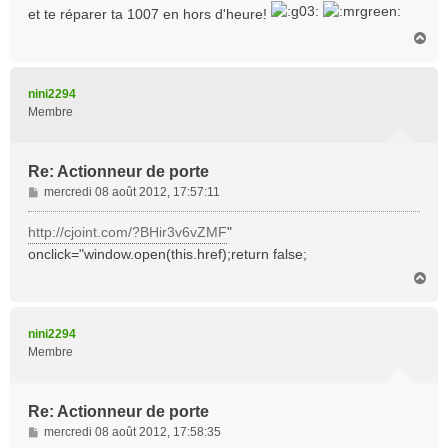
et te réparer ta 1007 en hors d'heure!
H
a
u
t
nini2294
Membre
Re: Actionneur de porte
M
mercredi 08 août 2012, 17:57:11
e
s
http://cjoint.com/?BHir3v6vZMF
"
s
onclick="window.open(this.href);return false;
a
H
g
a
e
u
t
nini2294
Membre
Re: Actionneur de porte
M
mercredi 08 août 2012, 17:58:35