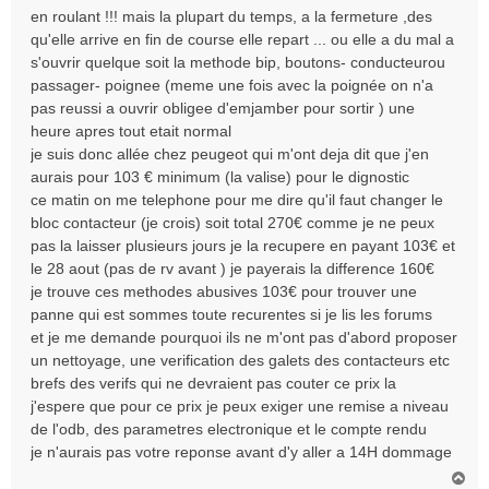
en roulant !!! mais la plupart du temps, a la fermeture ,des
qu'elle arrive en fin de course elle repart ... ou elle a du mal a
s'ouvrir quelque soit la methode bip, boutons- conducteurou
passager- poignee (meme une fois avec la poignée on n'a
pas reussi a ouvrir obligee d'emjamber pour sortir ) une
heure apres tout etait normal
je suis donc allée chez peugeot qui m'ont deja dit que j'en
aurais pour 103 € minimum (la valise) pour le dignostic
ce matin on me telephone pour me dire qu'il faut changer le
bloc contacteur (je crois) soit total 270€ comme je ne peux
pas la laisser plusieurs jours je la recupere en payant 103€ et
le 28 aout (pas de rv avant ) je payerais la difference 160€
je trouve ces methodes abusives 103€ pour trouver une
panne qui est sommes toute recurentes si je lis les forums
et je me demande pourquoi ils ne m'ont pas d'abord proposer
un nettoyage, une verification des galets des contacteurs etc
brefs des verifs qui ne devraient pas couter ce prix la
j'espere que pour ce prix je peux exiger une remise a niveau
de l'odb, des parametres electronique et le compte rendu
je n'aurais pas votre reponse avant d'y aller a 14H dommage
H