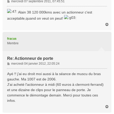
M
mercredi 07 septembre 2011, 07:45:51
e
s
Alain 38 120 000kms avec un actionneur c'est
s
acceptable,quand on veut on peut!
a
g
H
a
e
u
t
fracus
Membre
Re: Actionneur de porte
M
mercredi 04 janvier 2012, 22:05:24
e
s
Ayé !! j'ai eu droit moi aussi à la séance de muscu du bras
s
gauche. Ma 1007 est de 2006.
a
J'ai acheté l'actionneur à midi (60 euros à clermont-ferrand)
g
et une dizaine de clips pour le panneau de porte. Je
e
commence le démontage demain. Merci pour toutes ces
infos.
H
a