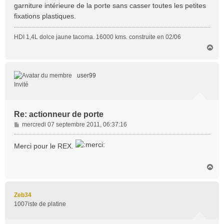
garniture intérieure de la porte sans casser toutes les petites
fixations plastiques.
HDI 1,4L dolce jaune tacoma. 16000 kms. construite en 02/06
H
a
u
t
user99
Invité
Re: actionneur de porte
M
mercredi 07 septembre 2011, 06:37:16
e
s
Merci pour le REX.
s
a
H
g
a
e
u
t
Zeb34
1007iste de platine