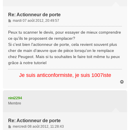
Re: Actionneur de porte
M
mardi 07 août 2012, 20:49:57
e
s
Peux tu scanner le devis, pour essayer de mieux comprendre
s
ce qu'ils te proposent de remplacer?
a
Si c'est bien l'actionneur de porte, cela revient souvent plus
g
cher de main d’œuvre que de pièce lorsqu'on le remplace
e
chez Peugeot. Mais si tu souhaites le faire toit même tu peux
grâce à notre tutoriel
Je suis anticonformiste, je suis 1007iste
H
a
u
t
nini2294
Membre
Re: Actionneur de porte
M
mercredi 08 août 2012, 11:28:43