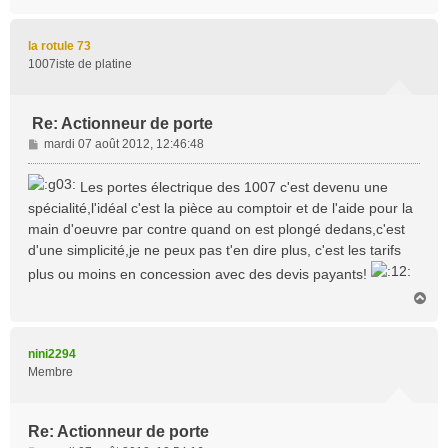
a
u
t
la rotule 73
1007iste de platine
Re: Actionneur de porte
M
mardi 07 août 2012, 12:46:48
e
s
Les portes électrique des 1007 c'est devenu une
s
spécialité,l'idéal c'est la pièce au comptoir et de l'aide pour la
a
main d'oeuvre par contre quand on est plongé dedans,c'est
g
d'une simplicité,je ne peux pas t'en dire plus, c'est les tarifs
e
plus ou moins en concession avec des devis payants!
H
a
u
t
nini2294
Membre
Re: Actionneur de porte