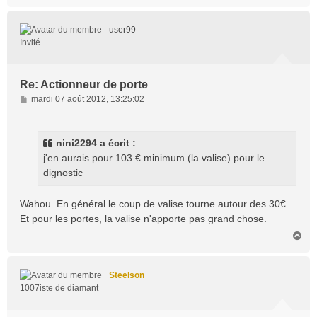
a
u
t
user99
Invité
Re: Actionneur de porte
M
mardi 07 août 2012, 13:25:02
e
s
s
nini2294 a écrit :
a
j'en aurais pour 103 € minimum (la valise) pour le
g
dignostic
e
Wahou. En général le coup de valise tourne autour des 30€.
Et pour les portes, la valise n'apporte pas grand chose.
H
a
u
t
Steelson
1007iste de diamant