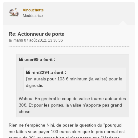
u
t
Vinouchette
Modératrice
Re: Actionneur de porte
M
mardi 07 août 2012, 13:38:36
e
s
s
user99 a écrit :
a
g
nini2294 a écrit :
e
j'en aurais pour 103 € minimum (la valise) pour le
dignostic
Wahou. En général le coup de valise tourne autour des
30€. Et pour les portes, la valise n'apporte pas grand
chose.
Rien ne t'empêche Nini, de poser la question du "pourquoi
me faîtes vous payer 103 euros alors que le prix normal est