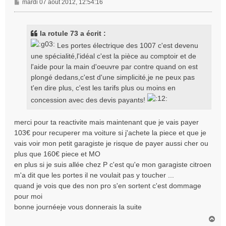
M
mardi 07 août 2012, 12:54:16
e
s
s
la rotule 73 a écrit :
a
Les portes électrique des 1007 c'est devenu
g
une spécialité,l'idéal c'est la pièce au comptoir et de
e
l'aide pour la main d'oeuvre par contre quand on est
plongé dedans,c'est d'une simplicité,je ne peux pas
t'en dire plus, c'est les tarifs plus ou moins en
concession avec des devis payants!
merci pour ta reactivite mais maintenant que je vais payer
103€ pour recuperer ma voiture si j'achete la piece et que je
vais voir mon petit garagiste je risque de payer aussi cher ou
plus que 160€ piece et MO
en plus si je suis allée chez P c'est qu'e mon garagiste citroen
m'a dit que les portes il ne voulait pas y toucher ...
quand je vois que des non pro s'en sortent c'est dommage
pour moi
bonne journéeje vous donnerais la suite
H