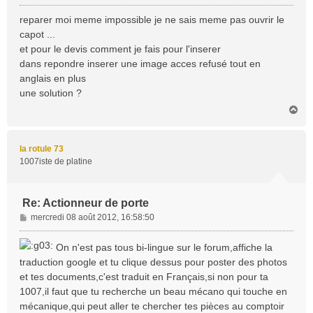
e
s
reparer moi meme impossible je ne sais meme pas ouvrir le
s
capot ...
a
et pour le devis comment je fais pour l'inserer
g
dans repondre inserer une image acces refusé tout en
e
anglais en plus
une solution ?
H
a
u
t
la rotule 73
1007iste de platine
Re: Actionneur de porte
M
mercredi 08 août 2012, 16:58:50
e
s
On n'est pas tous bi-lingue sur le forum,affiche la
s
traduction google et tu clique dessus pour poster des photos
a
et tes documents,c'est traduit en Français,si non pour ta
g
1007,il faut que tu recherche un beau mécano qui touche en
e
mécanique,qui peut aller te chercher tes pièces au comptoir