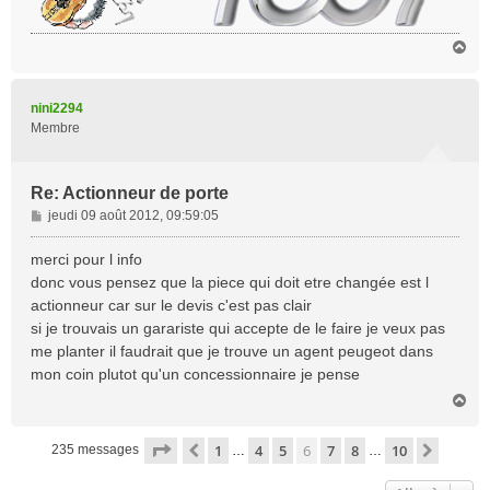
H
a
u
t
nini2294
Membre
Re: Actionneur de porte
M
jeudi 09 août 2012, 09:59:05
e
s
merci pour l info
s
donc vous pensez que la piece qui doit etre changée est l
a
actionneur car sur le devis c'est pas clair
g
si je trouvais un garariste qui accepte de le faire je veux pas
e
me planter il faudrait que je trouve un agent peugeot dans
mon coin plutot qu'un concessionnaire je pense
H
a
u
Page
6
sur
10
1
4
5
6
7
8
10
Précédente
Suivan
235 messages
…
…
t