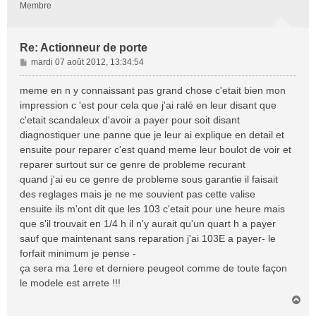
Membre
Re: Actionneur de porte
M
mardi 07 août 2012, 13:34:54
e
s
meme en n y connaissant pas grand chose c'etait bien mon
s
impression c 'est pour cela que j'ai ralé en leur disant que
a
c'etait scandaleux d'avoir a payer pour soit disant
g
diagnostiquer une panne que je leur ai explique en detail et
e
ensuite pour reparer c'est quand meme leur boulot de voir et
reparer surtout sur ce genre de probleme recurant
quand j'ai eu ce genre de probleme sous garantie il faisait
des reglages mais je ne me souvient pas cette valise
ensuite ils m'ont dit que les 103 c'etait pour une heure mais
que s'il trouvait en 1/4 h il n'y aurait qu'un quart h a payer
sauf que maintenant sans reparation j'ai 103E a payer- le
forfait minimum je pense -
ça sera ma 1ere et derniere peugeot comme de toute façon
le modele est arrete !!!
H
a