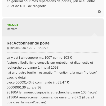
en général pour mes réparations de portes, j'en ai eu entre
20 et 32 € HT de diagnotic
H
a
u
t
nini2294
Membre
Re: Actionneur de porte
M
mardi 07 août 2012, 19:39:25
e
s
ca y est j ai recupere ma 1007 contre 103 €
s
facture : libelle fiche conseils sur entretien et diagnostic et
a
recherche de panne 1 h total 103€
g
j ai une autre feuille " estimation" mention a la main "refuser"
e
avec le detail
piece 00009143j 5 commande int 53.47 €
00006991S6 agrafe 3€
95160A le fameux diagnostic et recherche panne 103 (regle)
91360A remplacement commande ouverture 67.2 (il parait
que c est la maind'oeuvre)