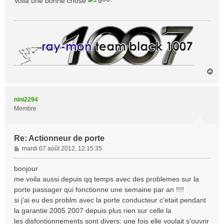
Voilà une bonne chose
s
a
g
e
H
a
u
t
nini2294
Membre
Re: Actionneur de porte
M
mardi 07 août 2012, 12:15:35
e
s
bonjour
s
me voila aussi depuis qq temps avec des problemes sur la
a
porte passager qui fonctionne une semaine par an !!!!
g
si j'ai eu des problm avec la porte conducteur c'etait pendant
e
la garantie 2005 2007 depuis plus rien sur celle la
les disfontionnements sont divers: une fois elle voulait s'ouvrir