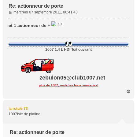
Re: actionneur de porte
M
mercredi 07 septembre 2011, 06:41:43
e
s
et 1 actionneur de +
s
a
g
e
1007 1.4 L HDI Toit ouvrant
zebulon05@club1007.net
plus de 1007, reste les bons souvenirs!
H
a
u
t
la rotule 73
1007iste de platine
Re: actionneur de porte