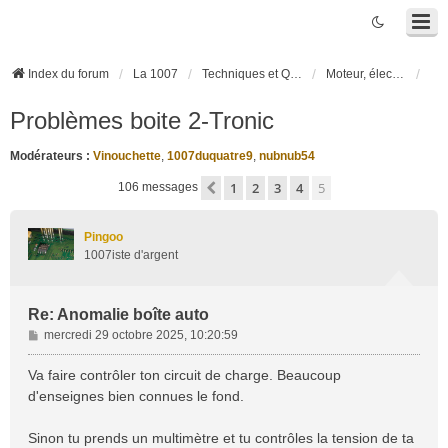
Index du forum
La 1007
Techniques et Questions
Moteur, électronique moteur, boîte robotisée 2-Tronic
Problèmes boite 2-Tronic
Modérateurs :
Vinouchette
,
1007duquatre9
,
nubnub54
1
2
3
4
5
Précédente
106 messages
Pingoo
1007iste d'argent
Re: Anomalie boîte auto
M
mercredi 29 octobre 2025, 10:20:59
e
s
Va faire contrôler ton circuit de charge. Beaucoup
s
d'enseignes bien connues le fond.
a
g
Sinon tu prends un multimètre et tu contrôles la tension de ta
e