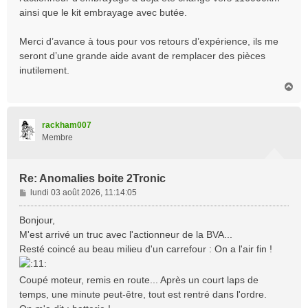
ainsi que le kit embrayage avec butée.
Merci d’avance à tous pour vos retours d’expérience, ils me
seront d’une grande aide avant de remplacer des pièces
inutilement.
H
a
u
t
rackham007
Membre
Re: Anomalies boite 2Tronic
M
lundi 03 août 2026, 11:14:05
e
s
Bonjour,
s
M'est arrivé un truc avec l'actionneur de la BVA...
a
Resté coincé au beau milieu d'un carrefour : On a l'air fin !
g
e
Coupé moteur, remis en route... Après un court laps de
temps, une minute peut-être, tout est rentré dans l'ordre.