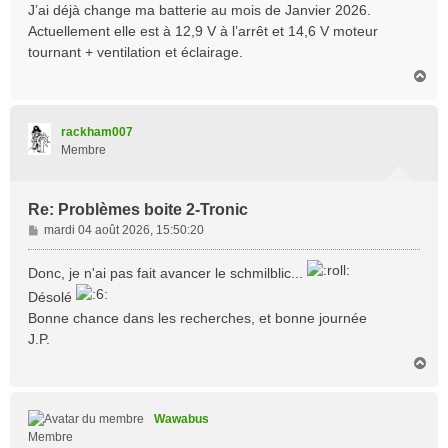
J’ai déjà change ma batterie au mois de Janvier 2026.
Actuellement elle est à 12,9 V à l’arrêt et 14,6 V moteur
tournant + ventilation et éclairage.
H
a
u
t
rackham007
Membre
Re: Problèmes boite 2-Tronic
M
mardi 04 août 2026, 15:50:20
e
s
Donc, je n'ai pas fait avancer le schmilblic...
s
Désolé
a
Bonne chance dans les recherches, et bonne journée
g
e
J.P.
H
a
u
t
Wawabus
Membre