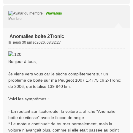
a
u
t
Wawabus
Membre
Anomalies boite 2Tronic
M
jeudi 30 juillet 2026, 08:32:27
e
s
s
Bonjour à tous,
a
g
Je viens vers vous car je sèche complètement sur un
e
problème de boîte sur ma Peugeot 1007 1.4i 75 ch 2-Tronic
de 2006, qui totalise 139 940 km.
Voici les symptômes :
- En roulant sur l’autoroute, la voiture a affiché “Anomalie
boîte de vitesse” avec le flocon de neige.
* Le moteur continuait de tourner normalement, mais la
voiture n’avançait plus, comme si elle était passée au point