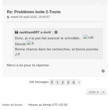
Re: Problèmes boite 2-Tronic
M
mardi 04 août 2026, 16:45:07
e
s
s
rackham007
a écrit :
a
Donc, je n'ai pas fait avancer le schmilblic...
g
e
Désolé
Bonne chance dans les recherches, et bonne journée
J.P.
Merci à toi pour ta réponse.
H
a
u
1
2
3
4
5
Précédente
106 messages
t
Aller à
Index du forum
Heures au format
UTC+02:00