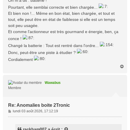
On m'a dit : batterie !
Pourtant, elle semblai correcte et bien chargée...
Et bien non !... Même en bon état, bien chargée, et tout et
tout, elle peut être en état de faiblesse si elle est un temps
soit peu usagée.
Et comme l'actionneur est très gourmand e énergie, ben, ça
conce !
Changé la batterie : Tout est rentré dans l'ordre...
Donc, peut-être une piste à étudier ?
Cordialement
H
a
u
t
Wawabus
Membre
Re: Anomalies boite 2Tronic
M
lundi 03 août 2026, 17:12:19
e
s
s
rackham007
a écrit :