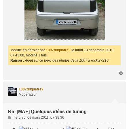
Modifié en dernier par
1007duquatre9
le lundi 13 décembre 2010,
07:43:08, modifié 1 fois.
Raison :
Ajout sur ce topic des photos de la 1007 à rocki27210
H
a
u
t
1007duquatre9
Modérateur
Re: [MAF] Quelques idées de tuning
M
mercredi 09 mars 2011, 07:38:36
e
s