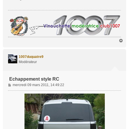
s
a
g
e
H
a
u
t
1007duquatre9
Modérateur
Echappement style RC
M
mercredi 09 mars 2011, 14:49:22
e
s
s
a
g
e