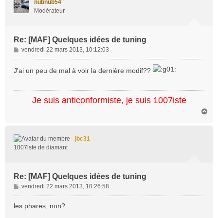
nubnub54
Modérateur
Re: [MAF] Quelques idées de tuning
M
vendredi 22 mars 2013, 10:12:03
e
s
J'ai un peu de mal à voir la dernière modif??
s
a
g
Je suis anticonformiste, je suis 1007iste
e
H
a
u
t
jbc31
1007iste de diamant
Re: [MAF] Quelques idées de tuning
M
vendredi 22 mars 2013, 10:26:58
e
s
les phares, non?
s