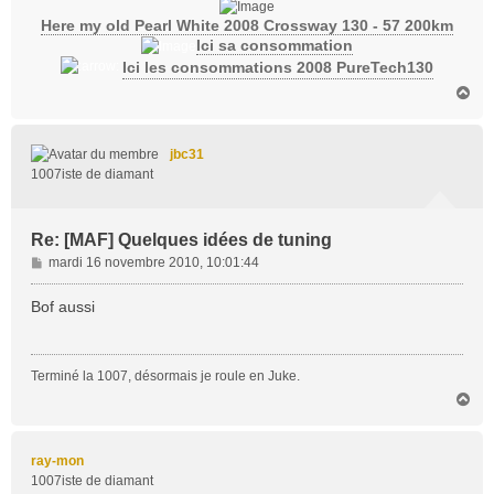
Here my old Pearl White 2008 Crossway 130 - 57 200km
Ici sa consommation
Ici les consommations 2008 PureTech130
H
a
u
t
jbc31
1007iste de diamant
Re: [MAF] Quelques idées de tuning
M
mardi 16 novembre 2010, 10:01:44
e
s
Bof aussi
s
a
g
Terminé la 1007, désormais je roule en Juke.
e
H
a
u
t
ray-mon
1007iste de diamant