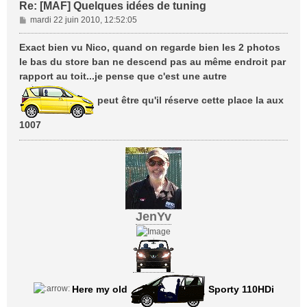
Re: [MAF] Quelques idées de tuning
M
mardi 22 juin 2010, 12:52:05
e
s
Exact bien vu Nico, quand on regarde bien les 2 photos
s
le bas du store ban ne descend pas au même endroit par
a
rapport au toit...je pense que c'est une autre
g
e
peut être qu'il réserve cette place la aux
1007
JenYv
Here my old
Sporty 110HDi