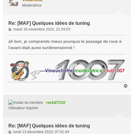
Modératrice
Re: [MAF] Quelques idées de tuning
M
mardi 16 novembre 2010, 21:34:03
e
s
ah bon, je comprends mieux pourquoi le passage de roue à
s
l'avant était aussi surdimensionné !
a
g
e
H
a
u
t
rocki27210
Utilisateur régulier
Re: [MAF] Quelques idées de tuning
M
lundi 13 décembre 2010, 07:41:44