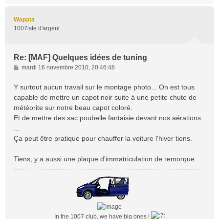
u
t
Wapata
1007iste d'argent
Re: [MAF] Quelques idées de tuning
M
mardi 16 novembre 2010, 20:46:48
e
s
Y surtout aucun travail sur le montage photo... On est tous
s
capable de mettre un capot noir suite à une petite chute de
a
météorite sur notre beau capot coloré.
g
Et de mettre des sac poubelle fantaisie devant nos aérations.
e
...
Ça peut être pratique pour chauffer la voiture l'hiver tiens.
Tiens, y a aussi une plaque d'immatriculation de remorque.
In the 1007 club, we have big ones !