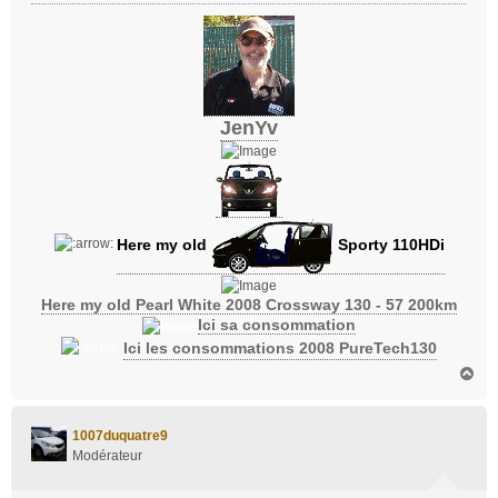
JenYv
Here my old
Sporty 110HDi
Here my old Pearl White 2008 Crossway 130 - 57 200km
Ici sa consommation
Ici les consommations 2008 PureTech130
H
a
u
t
1007duquatre9
Modérateur