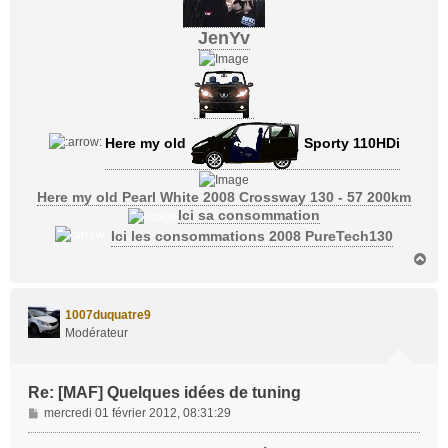
JenYv
Here my old
Sporty 110HDi
Here my old Pearl White 2008 Crossway 130 - 57 200km
Ici sa consommation
Ici les consommations 2008 PureTech130
H
a
u
t
1007duquatre9
Modérateur
Re: [MAF] Quelques idées de tuning
M
mercredi 01 février 2012, 08:31:29
e