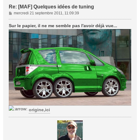
Re: [MAF] Quelques idées de tuning
M
mercredi 21 septembre 2011, 11:09:39
e
s
Sur le papier, il ne me semble pas l'avoir déjà vue...
s
a
g
e
origine,ici