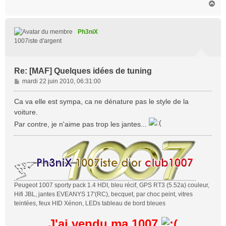
H
a
u
t
Ph3niX
1007iste d'argent
Re: [MAF] Quelques idées de tuning
M
mardi 22 juin 2010, 06:31:00
e
s
Ca va elle est sympa, ca ne dénature pas le style de la
s
voiture.
a
Par contre, je n'aime pas trop les jantes...
g
e
Peugeot 1007 sporty pack 1.4 HDI, bleu récif, GPS RT3 (5.52a) couleur,
Hifi JBL, jantes EVEANYS 17'(RC), becquet, par choc peint, vitres
teintées, feux HID Xénon, LEDs tableau de bord bleues
J'ai vendu ma 1007