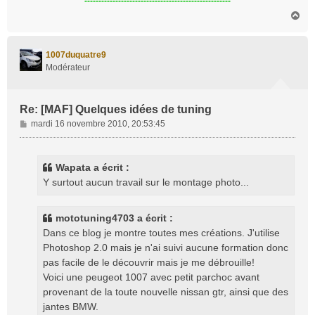
----------------------------------------------------
H
a
u
t
1007duquatre9
Modérateur
Re: [MAF] Quelques idées de tuning
M
mardi 16 novembre 2010, 20:53:45
e
s
s
Wapata a écrit :
a
Y surtout aucun travail sur le montage photo...
g
e
mototuning4703 a écrit :
Dans ce blog je montre toutes mes créations. J'utilise
Photoshop 2.0 mais je n'ai suivi aucune formation donc
pas facile de le découvrir mais je me débrouille!
Voici une peugeot 1007 avec petit parchoc avant
provenant de la toute nouvelle nissan gtr, ainsi que des
jantes BMW.