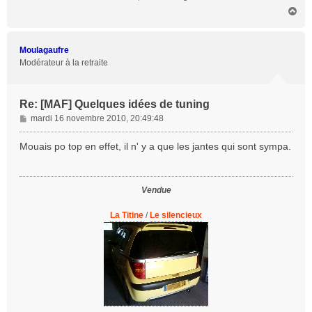
H
a
u
t
Moulagaufre
Modérateur à la retraite
Re: [MAF] Quelques idées de tuning
M
mardi 16 novembre 2010, 20:49:48
e
s
Mouais po top en effet, il n' y a que les jantes qui sont sympa.
s
a
g
Vendue
e
La Titine
/
Le silencieux