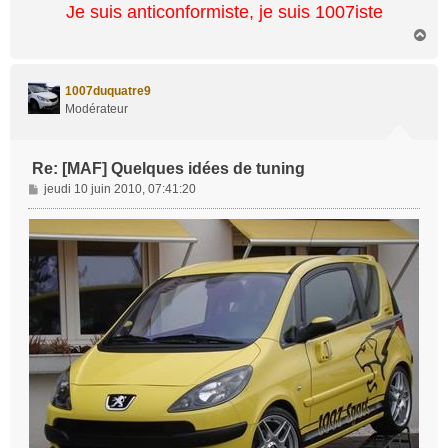
Je suis anticonformiste, je suis 1007iste
H
a
u
t
1007duquatre9
Modérateur
Re: [MAF] Quelques idées de tuning
M
jeudi 10 juin 2010, 07:41:20
e
s
s
a
g
e