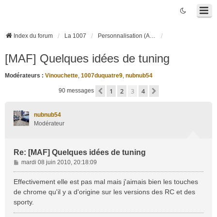
Index du forum
La 1007
Personnalisation (Accessoires, Tuning, ...)
[MAF] Quelques idées de tuning
Modérateurs :
Vinouchette
,
1007duquatre9
,
nubnub54
1
2
3
4
Précédente
Suivante
90 messages
nubnub54
Modérateur
Re: [MAF] Quelques idées de tuning
M
mardi 08 juin 2010, 20:18:09
e
s
Effectivement elle est pas mal mais j'aimais bien les touches
s
de chrome qu'il y a d'origine sur les versions des RC et des
a
sporty.
g
e