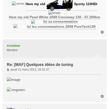
Here my old
Sporty 110HDi
Here my old Pearl White 2008 Crossway 130 - 57 200km
Ici sa consommation
Ici les consommations 2008 PureTech130
H
a
u
t
Avantime
Membre
Re: [MAF] Quelques idées de tuning
M
jeudi 21 mars 2013, 16:31:37
e
s
s
a
g
e
H
a
u
t