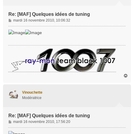
Re: [MAF] Quelques idées de tuning
M
mardi 16 novembre 2010, 10:06:32
e
s
s
a
g
e
H
a
u
t
Vinouchette
Modératrice
Re: [MAF] Quelques idées de tuning
M
mardi 16 novembre 2010, 17:56:20
e
s