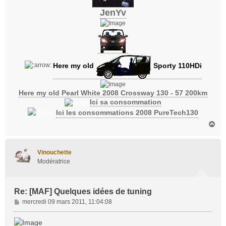
JenYv
Here my old
Sporty 110HDi
Here my old Pearl White 2008 Crossway 130 - 57 200km
Ici sa consommation
Ici les consommations 2008 PureTech130
H
a
u
t
Vinouchette
Modératrice
Re: [MAF] Quelques idées de tuning
M
mercredi 09 mars 2011, 11:04:08
e
s