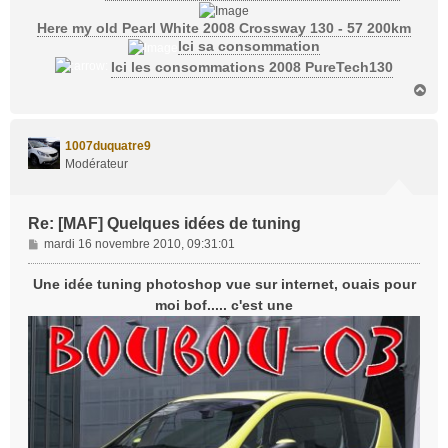
Here my old Pearl White 2008 Crossway 130 - 57 200km
Ici sa consommation
Ici les consommations 2008 PureTech130
H
a
u
t
1007duquatre9
Modérateur
Re: [MAF] Quelques idées de tuning
M
mardi 16 novembre 2010, 09:31:01
e
s
Une idée tuning photoshop vue sur internet, ouais pour
s
moi bof..... c'est une
a
g
e