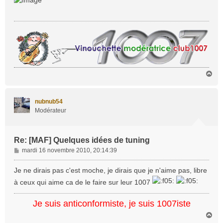
s
a
g
e
H
a
u
t
nubnub54
Modérateur
Re: [MAF] Quelques idées de tuning
M
mardi 16 novembre 2010, 20:14:39
e
s
Je ne dirais pas c'est moche, je dirais que je n'aime pas, libre
s
à ceux qui aime ca de le faire sur leur 1007
a
g
Je suis anticonformiste, je suis 1007iste
e
H
a