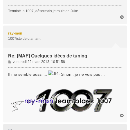
a
g
Terminé la 1007, désormais je roule en Juke.
e
H
a
u
t
ray-mon
1007iste de diamant
Re: [MAF] Quelques idées de tuning
M
vendredi 22 mars 2013, 10:51:58
e
s
Il me semble aussi ...
Sinon , je ne vois pas ...
s
a
g
e
H
a
u
t