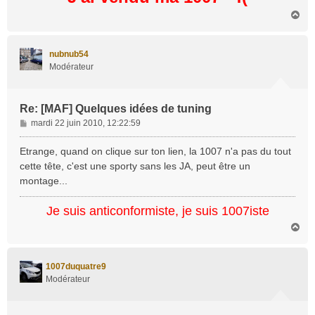
H
a
u
t
nubnub54
Modérateur
Re: [MAF] Quelques idées de tuning
M
mardi 22 juin 2010, 12:22:59
e
s
Etrange, quand on clique sur ton lien, la 1007 n'a pas du tout
s
cette tête, c'est une sporty sans les JA, peut être un
a
montage...
g
e
Je suis anticonformiste, je suis 1007iste
H
a
u
t
1007duquatre9
Modérateur