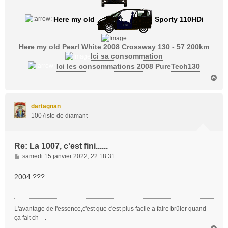
Here my old
Sporty 110HDi
Here my old Pearl White 2008 Crossway 130 - 57 200km
Ici sa consommation
Ici les consommations 2008 PureTech130
H
a
u
t
dartagnan
1007iste de diamant
Re: La 1007, c'est fini......
M
samedi 15 janvier 2022, 22:18:31
e
s
2004 ???
s
a
g
L'avantage de l'essence,c'est que c'est plus facile a faire brûler quand
e
ça fait ch---.