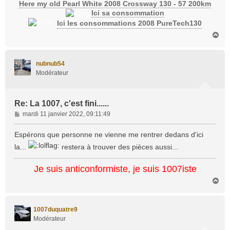
Here my old Pearl White 2008 Crossway 130 - 57 200km
Ici sa consommation
Ici les consommations 2008 PureTech130
H
a
u
t
nubnub54
Modérateur
Re: La 1007, c'est fini......
M
mardi 11 janvier 2022, 09:11:49
e
s
Espérons que personne ne vienne me rentrer dedans d'ici
s
la...
restera à trouver des pièces aussi...
a
g
Je suis anticonformiste, je suis 1007iste
e
H
a
u
t
1007duquatre9
Modérateur