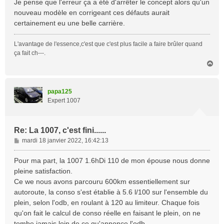
Je pense que l'erreur ça a été d'arrêter le concept alors qu'un
nouveau modèle en corrigeant ces défauts aurait
certainement eu une belle carrière.
L'avantage de l'essence,c'est que c'est plus facile a faire brûler quand
ça fait ch---.
H
a
u
t
papa125
Expert 1007
Re: La 1007, c'est fini......
M
mardi 18 janvier 2022, 16:42:13
e
s
Pour ma part, la 1007 1.6hDi 110 de mon épouse nous donne
s
pleine satisfaction.
a
Ce we nous avons parcouru 600km essentiellement sur
g
autoroute, la conso s'est établie à 5.6 l/100 sur l'ensemble du
e
plein, selon l'odb, en roulant à 120 au limiteur. Chaque fois
qu'on fait le calcul de conso réelle en faisant le plein, on ne
tombe jamais loin de ce qu'annonce l'odb.