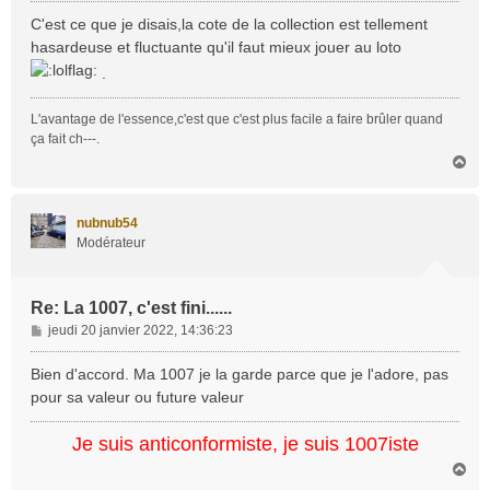
s
C'est ce que je disais,la cote de la collection est tellement
s
hasardeuse et fluctuante qu'il faut mieux jouer au loto
a
.
g
e
L'avantage de l'essence,c'est que c'est plus facile a faire brûler quand
ça fait ch---.
H
a
u
t
nubnub54
Modérateur
Re: La 1007, c'est fini......
M
jeudi 20 janvier 2022, 14:36:23
e
s
Bien d'accord. Ma 1007 je la garde parce que je l'adore, pas
s
pour sa valeur ou future valeur
a
g
Je suis anticonformiste, je suis 1007iste
e
H
a