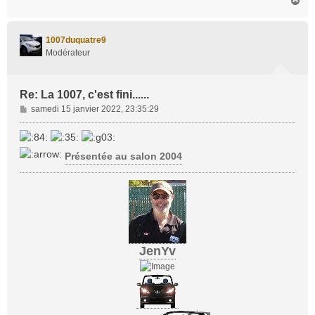
H
a
u
t
1007duquatre9
Modérateur
Re: La 1007, c'est fini......
M
samedi 15 janvier 2022, 23:35:29
e
s
s
Présentée au salon 2004
a
g
e
JenYv