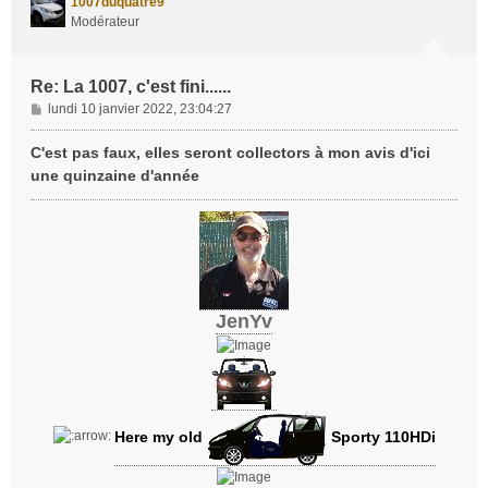
1007duquatre9
Modérateur
Re: La 1007, c'est fini......
M
lundi 10 janvier 2022, 23:04:27
e
s
C'est pas faux, elles seront collectors à mon avis d'ici
s
une quinzaine d'année
a
g
e
JenYv
Here my old
Sporty 110HDi