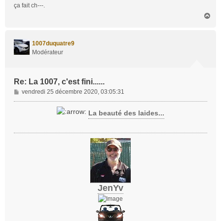
ça fait ch---.
H
a
u
t
1007duquatre9
Modérateur
Re: La 1007, c'est fini......
M
vendredi 25 décembre 2020, 03:05:31
e
s
La beauté des laides...
s
a
g
e
JenYv