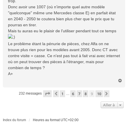
trop.
Donc avoir une 1007 (où n'importe quel autre modèle
"quelconque" même une Mercedes classe E) en parfait état
en 2040 - 2050 te coutera bien plus cher que le prix que tu
pourras en tirer.
Mais tu auras eu le plaisir de l'utiliser pendant tout ce temps
Le problème étant la pénurie de pièces, chez Alfa on ne
trouve plus rien pour les modèles avant 2005. Donc CT avec
contre visite = casse. Ce n'est pas tout à fait vrai avec internet
où on peut trouver des pièces à l'étranger, mais pour
combien de temps ?
A+
H
a
u
Page
9
sur
10
1
6
7
8
9
10
Précédente
Suivante
232 messages
…
t
Aller à
Index du forum
Heures au format
UTC+02:00