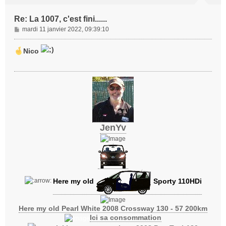
Re: La 1007, c'est fini......
M
mardi 11 janvier 2022, 09:39:10
e
s
Nico
s
a
g
e
JenYv
Here my old
Sporty 110HDi
Here my old Pearl White 2008 Crossway 130 - 57 200km
Ici sa consommation