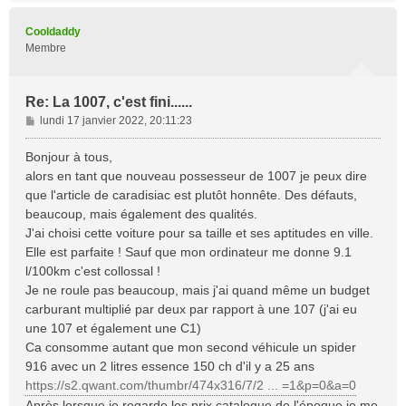
u
t
Cooldaddy
Membre
Re: La 1007, c'est fini......
M
lundi 17 janvier 2022, 20:11:23
e
s
Bonjour à tous,
s
alors en tant que nouveau possesseur de 1007 je peux dire
a
que l'article de caradisiac est plutôt honnête. Des défauts,
g
beaucoup, mais également des qualités.
e
J'ai choisi cette voiture pour sa taille et ses aptitudes en ville.
Elle est parfaite ! Sauf que mon ordinateur me donne 9.1
l/100km c'est collossal !
Je ne roule pas beaucoup, mais j'ai quand même un budget
carburant multiplié par deux par rapport à une 107 (j'ai eu
une 107 et également une C1)
Ca consomme autant que mon second véhicule un spider
916 avec un 2 litres essence 150 ch d'il y a 25 ans
https://s2.qwant.com/thumbr/474x316/7/2 ... =1&p=0&a=0
Après lorsque je regarde les prix catalogue de l'époque je me