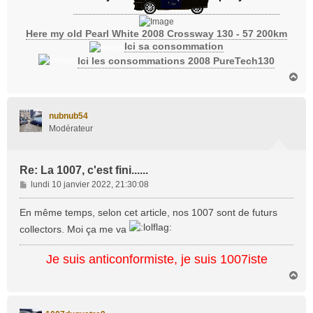
Here my old Pearl White 2008 Crossway 130 - 57 200km
Ici sa consommation
Ici les consommations 2008 PureTech130
H
a
u
t
nubnub54
Modérateur
Re: La 1007, c'est fini......
M
lundi 10 janvier 2022, 21:30:08
e
s
En même temps, selon cet article, nos 1007 sont de futurs
s
collectors. Moi ça me va
a
g
Je suis anticonformiste, je suis 1007iste
e
H
a
u
t