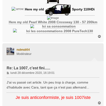
Here my old
Sporty 110HDi
Here my old Pearl White 2008 Crossway 130 - 57 200km
Ici sa consommation
Ici les consommations 2008 PureTech130
H
a
u
t
nubnub54
Modérateur
Re: La 1007, c'est fini......
M
lundi 28 décembre 2020, 16:19:01
e
s
J'ai vu passé cet article. Un peu trop à charge, comme
s
d'habitude avec Cara, tant que ça n'est pas allemand...
a
g
Je suis anticonformiste, je suis 1007iste
e
H