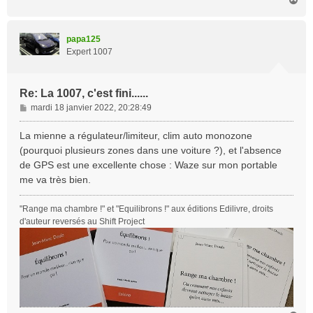
a
u
t
papa125
Expert 1007
Re: La 1007, c'est fini......
M
mardi 18 janvier 2022, 20:28:49
e
s
La mienne a régulateur/limiteur, clim auto monozone
s
(pourquoi plusieurs zones dans une voiture ?), et l'absence
a
de GPS est une excellente chose : Waze sur mon portable
g
me va très bien.
e
"Range ma chambre !" et "Equilibrons !" aux éditions Edilivre, droits
d'auteur reversés au Shift Project