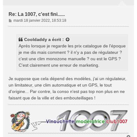
Re: La 1007, c'est fini......
M
mardi 18 janvier 2022, 18:53:18
e
s
s
Cooldaddy
a écrit :
a
Après lorsque je regarde les prix catalogue de l'époque
g
je me dis mais comment ? il n'y a pas de régulateur ?
e
c'est une clim monozone manuelle ? ou est le GPS ?
C'est clairement une erreur de marketing.
Je suppose que cela dépend des modèles, j'ai un régulateur,
un limitateur, une clim automatique et un GPS, le tout
d'origine... Par contre, la conso n'est pas top non plus en ne
faisant que de la ville et des embouteillages !
H