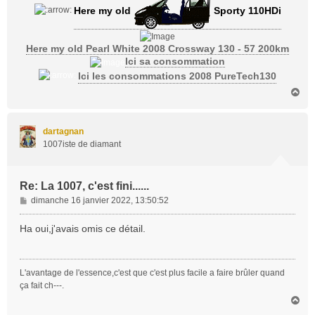
Here my old
Sporty 110HDi
Here my old Pearl White 2008 Crossway 130 - 57 200km
Ici sa consommation
Ici les consommations 2008 PureTech130
H
a
u
t
dartagnan
1007iste de diamant
Re: La 1007, c'est fini......
M
dimanche 16 janvier 2022, 13:50:52
e
s
Ha oui,j'avais omis ce détail.
s
a
g
L'avantage de l'essence,c'est que c'est plus facile a faire brûler quand
e
ça fait ch---.
H
a