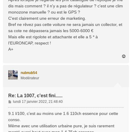
dis mais comment ? il n'y a pas de régulateur ? c'est une clim
monozone manuelle ? ou est le GPS ?
C'est clairement une erreur de marketing.
Bref ne rêvez pas cette voiture ne sera jamais un collector, et
sa cote ne dépassera jamais les 5000-6000 €
Mais elle est rigolote et attachante et elle a 5 * à
l'EURONCAP, respect !
A+
H
a
u
t
nubnub54
Modérateur
Re: La 1007, c'est fini......
M
lundi 17 janvier 2022, 21:48:40
e
s
9.1 l/100, c'est au moins une 1.6 110ch essence pour cette
s
conso.
a
Même avec une utilisation urbaine pure, je suis rarement
g
monté aussi haut avec mon 1.4 75ch essence.