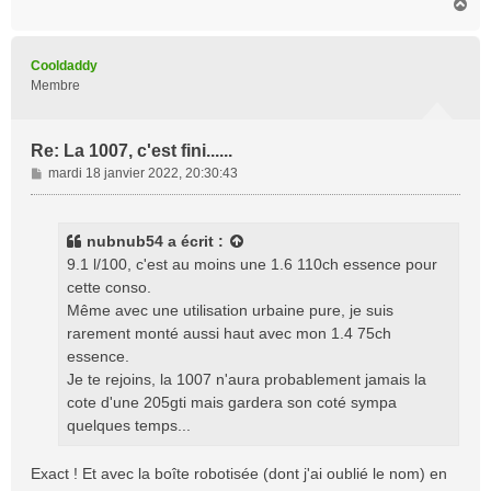
H
a
u
t
Cooldaddy
Membre
Re: La 1007, c'est fini......
M
mardi 18 janvier 2022, 20:30:43
e
s
s
nubnub54
a écrit :
a
9.1 l/100, c'est au moins une 1.6 110ch essence pour
g
cette conso.
e
Même avec une utilisation urbaine pure, je suis
rarement monté aussi haut avec mon 1.4 75ch
essence.
Je te rejoins, la 1007 n'aura probablement jamais la
cote d'une 205gti mais gardera son coté sympa
quelques temps...
Exact ! Et avec la boîte robotisée (dont j'ai oublié le nom) en