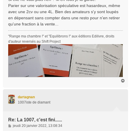
Parier sur une valorisation spéculative est hasardeux, même
avec une 2cv ou une 4L. Bien des amateurs s'y sont loupés
en dépensant sans compter dans une resto pour n'en retirer
qu'une fraction à la vente...
"Range ma chambre !" et "Equilibrons !" aux éditions Edilivre, droits
d'auteur reversés au Shift Project
H
a
u
t
dartagnan
1007iste de diamant
Re: La 1007, c'est fini......
M
jeudi 20 janvier 2022, 13:08:34
e