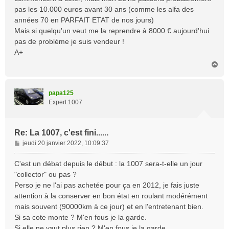
pas les 10.000 euros avant 30 ans (comme les alfa des
années 70 en PARFAIT ETAT de nos jours)
Mais si quelqu'un veut me la reprendre à 8000 € aujourd'hui
pas de problème je suis vendeur !
A+
H
a
u
t
papa125
Expert 1007
Re: La 1007, c'est fini......
M
jeudi 20 janvier 2022, 10:09:37
e
s
C'est un débat depuis le début : la 1007 sera-t-elle un jour
s
"collector" ou pas ?
a
Perso je ne l'ai pas achetée pour ça en 2012, je fais juste
g
attention à la conserver en bon état en roulant modérément
e
mais souvent (90000km à ce jour) et en l'entretenant bien.
Si sa cote monte ? M'en fous je la garde.
Si elle ne vaut plus rien ? M'en fous je la garde.