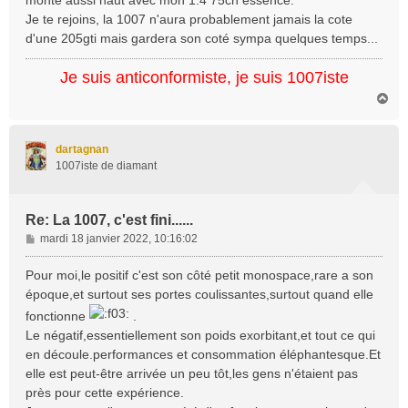
e
Je te rejoins, la 1007 n'aura probablement jamais la cote
d'une 205gti mais gardera son coté sympa quelques temps...
Je suis anticonformiste, je suis 1007iste
H
a
u
t
dartagnan
1007iste de diamant
Re: La 1007, c'est fini......
M
mardi 18 janvier 2022, 10:16:02
e
s
Pour moi,le positif c'est son côté petit monospace,rare a son
s
époque,et surtout ses portes coulissantes,surtout quand elle
a
fonctionne
.
g
Le négatif,essentiellement son poids exorbitant,et tout ce qui
e
en découle.performances et consommation éléphantesque.Et
elle est peut-être arrivée un peu tôt,les gens n'étaient pas
près pour cette expérience.