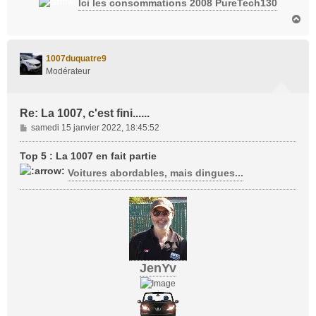
Ici les consommations 2008 PureTech130
H
a
u
t
1007duquatre9
Modérateur
Re: La 1007, c'est fini......
M
samedi 15 janvier 2022, 18:45:52
e
s
Top 5 : La 1007 en fait partie
s
Voitures abordables, mais dingues...
a
g
e
JenYv