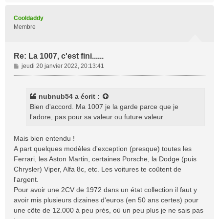
u
t
Cooldaddy
Membre
Re: La 1007, c'est fini......
M
jeudi 20 janvier 2022, 20:13:41
e
s
s
nubnub54
a écrit :
a
Bien d'accord. Ma 1007 je la garde parce que je
g
l'adore, pas pour sa valeur ou future valeur
e
Mais bien entendu !
A part quelques modèles d'exception (presque) toutes les
Ferrari, les Aston Martin, certaines Porsche, la Dodge (puis
Chrysler) Viper, Alfa 8c, etc. Les voitures te coûtent de
l'argent.
Pour avoir une 2CV de 1972 dans un état collection il faut y
avoir mis plusieurs dizaines d'euros (en 50 ans certes) pour
une côte de 12.000 à peu près, où un peu plus je ne sais pas