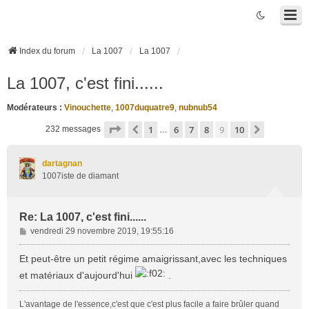
Index du forum
La 1007
La 1007
La 1007, c'est fini......
Modérateurs :
Vinouchette
,
1007duquatre9
,
nubnub54
Page
9
sur
10
1
6
7
8
9
10
Précédente
Suivante
232 messages
…
dartagnan
1007iste de diamant
Re: La 1007, c'est fini......
M
vendredi 29 novembre 2019, 19:55:16
e
s
Et peut-être un petit régime amaigrissant,avec les techniques
s
et matériaux d'aujourd'hui
.
a
g
L'avantage de l'essence,c'est que c'est plus facile a faire brûler quand
e