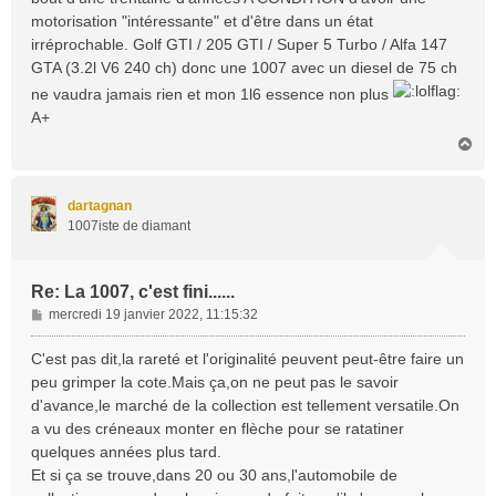
motorisation "intéressante" et d'être dans un état
irréprochable. Golf GTI / 205 GTI / Super 5 Turbo / Alfa 147
GTA (3.2l V6 240 ch) donc une 1007 avec un diesel de 75 ch
ne vaudra jamais rien et mon 1l6 essence non plus
A+
H
a
u
t
dartagnan
1007iste de diamant
Re: La 1007, c'est fini......
M
mercredi 19 janvier 2022, 11:15:32
e
s
C'est pas dit,la rareté et l'originalité peuvent peut-être faire un
s
peu grimper la cote.Mais ça,on ne peut pas le savoir
a
d'avance,le marché de la collection est tellement versatile.On
g
a vu des créneaux monter en flèche pour se ratatiner
e
quelques années plus tard.
Et si ça se trouve,dans 20 ou 30 ans,l'automobile de