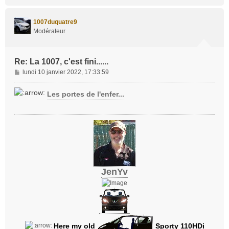
a
u
t
1007duquatre9
Modérateur
Re: La 1007, c'est fini......
M
lundi 10 janvier 2022, 17:33:59
e
s
Les portes de l'enfer...
s
a
g
e
JenYv
Here my old
Sporty 110HDi