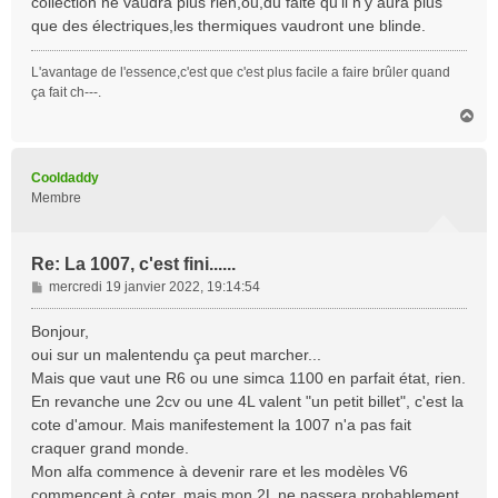
collection ne vaudra plus rien,ou,du faite qu'il n'y aura plus
que des électriques,les thermiques vaudront une blinde.
L'avantage de l'essence,c'est que c'est plus facile a faire brûler quand
ça fait ch---.
H
a
u
t
Cooldaddy
Membre
Re: La 1007, c'est fini......
M
mercredi 19 janvier 2022, 19:14:54
e
s
Bonjour,
s
oui sur un malentendu ça peut marcher...
a
Mais que vaut une R6 ou une simca 1100 en parfait état, rien.
g
En revanche une 2cv ou une 4L valent "un petit billet", c'est la
e
cote d'amour. Mais manifestement la 1007 n'a pas fait
craquer grand monde.
Mon alfa commence à devenir rare et les modèles V6
commencent à coter, mais mon 2L ne passera probablement