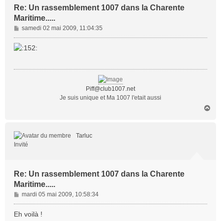
Re: Un rassemblement 1007 dans la Charente
Maritime.....
M
samedi 02 mai 2009, 11:04:35
e
s
s
a
g
e
Piff@club1007.net
Je suis unique et Ma 1007 l'etait aussi
H
a
u
t
Tarluc
Invité
Re: Un rassemblement 1007 dans la Charente
Maritime.....
M
mardi 05 mai 2009, 10:58:34
e
s
Eh voilà !
s