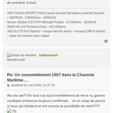
de prévenir si tard
a
g
1007 Hdi110 SPORTY PACK jaune tacoma full options sauf toit ouvrant
e
+ REPROG- 135000kms - VENDUE
Nissan Skyline R33 GTR Midnight Purple - 52.000kms - VENDUE
3008 Hdi 110 Premium Pack - 150.000kms
308 Gti 270 Full Options + coupe franche perso + becquet 308 R Hybrid
+ ligne sur mesure avec clapet
H
a
u
t
nath&arnaud
Membre actif
Re: Un rassemblement 1007 dans la Charente
Maritime.....
M
vendredi 01 mai 2009, 14:37:33
e
s
Aie aie aie!!!.En tout cas sauf tremblement de terre ou guerre
s
nucléaire présence toujours confirmée....et un coup de pouce
a
à ceux qui hésitent et ont encore la possibilité de venir!!!!!!.
g
e