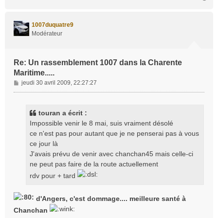
a
u
t
1007duquatre9
Modérateur
Re: Un rassemblement 1007 dans la Charente
Maritime.....
M
jeudi 30 avril 2009, 22:27:27
e
s
s
touran a écrit :
a
Impossible venir le 8 mai, suis vraiment désolé
g
ce n'est pas pour autant que je ne penserai pas à vous
e
ce jour là
J'avais prévu de venir avec chanchan45 mais celle-ci
ne peut pas faire de la route actuellement
rdv pour + tard
d'Angers, c'est dommage.... meilleure santé à
Chanchan