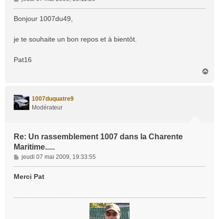
e
s
Bonjour 1007du49,
s
a
je te souhaite un bon repos et à bientôt.
g
e
Pat16
H
a
u
t
1007duquatre9
Modérateur
Re: Un rassemblement 1007 dans la Charente
Maritime.....
M
jeudi 07 mai 2009, 19:33:55
e
s
Merci Pat
s
a
g
e