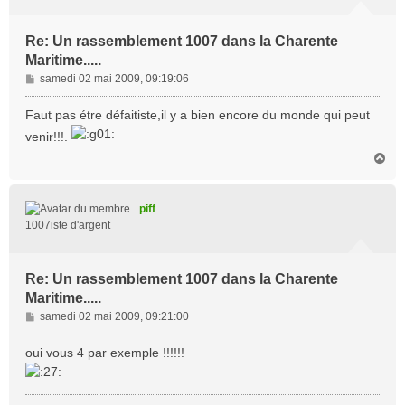
Re: Un rassemblement 1007 dans la Charente
Maritime.....
M
samedi 02 mai 2009, 09:19:06
e
s
Faut pas étre défaitiste,il y a bien encore du monde qui peut
s
venir!!!.
a
H
g
a
e
u
t
piff
1007iste d'argent
Re: Un rassemblement 1007 dans la Charente
Maritime.....
M
samedi 02 mai 2009, 09:21:00
e
s
oui vous 4 par exemple !!!!!!
s
a
g