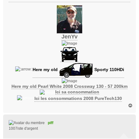
JenYv
Here my old
Sporty 110HDi
Here my old Pearl White 2008 Crossway 130 - 57 200km
Ici sa consommation
Ici les consommations 2008 PureTech130
H
a
u
t
piff
1007iste d'argent