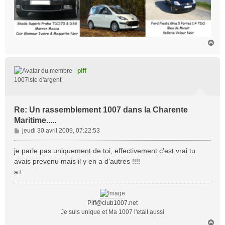
H
a
u
t
piff
1007iste d'argent
Re: Un rassemblement 1007 dans la Charente
Maritime.....
M
jeudi 30 avril 2009, 07:22:53
e
s
je parle pas uniquement de toi, effectivement c'est vrai tu
s
avais prevenu mais il y en a d'autres !!!!
a
a+
g
e
Piff@club1007.net
Je suis unique et Ma 1007 l'etait aussi
H