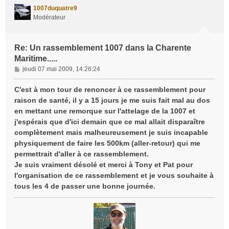
t
1007duquatre9
Modérateur
Re: Un rassemblement 1007 dans la Charente
Maritime.....
M
jeudi 07 mai 2009, 14:26:24
e
s
C'est à mon tour de renoncer à ce rassemblement pour
s
raison de santé, il y a 15 jours je me suis fait mal au dos
a
en mettant une remorque sur l'attelage de la 1007 et
g
j'espérais que d'ici demain que ce mal allait disparaître
e
complètement mais malheureusement je suis incapable
physiquement de faire les 500km (aller-retour) qui me
permettrait d'aller à ce rassemblement.
Je suis vraiment désolé et merci à Tony et Pat pour
l'organisation de ce rassemblement et je vous souhaite à
tous les 4 de passer une bonne journée.