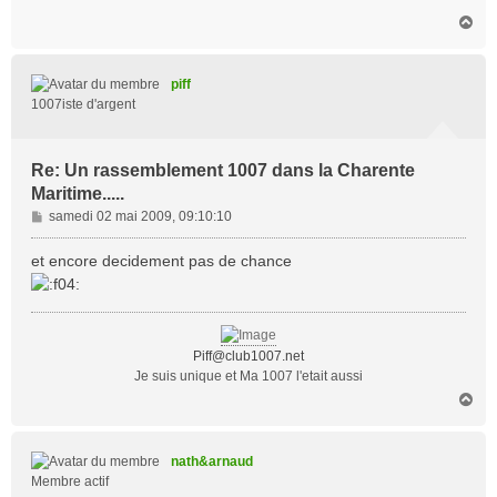
H
a
u
t
piff
1007iste d'argent
Re: Un rassemblement 1007 dans la Charente
Maritime.....
M
samedi 02 mai 2009, 09:10:10
e
s
et encore decidement pas de chance
s
a
g
e
Piff@club1007.net
Je suis unique et Ma 1007 l'etait aussi
H
a
u
t
nath&arnaud
Membre actif