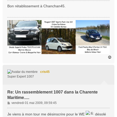
s
Bon rétablissement à Chanchan45.
s
a
g
e
H
a
u
t
cris45
Super Expert 1007
Re: Un rassemblement 1007 dans la Charente
Maritime.....
M
vendredi 01 mai 2009, 09:59:45
e
s
Je viens à mon tour me désinscrire pour le WE
désolé
s