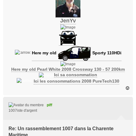
JenYv
Here my old
Sporty 110HDi
Here my old Pearl White 2008 Crossway 130 - 57 200km
Ici sa consommation
Ici les consommations 2008 PureTech130
H
a
u
t
piff
1007iste d'argent
Re: Un rassemblement 1007 dans la Charente
Maritime.....