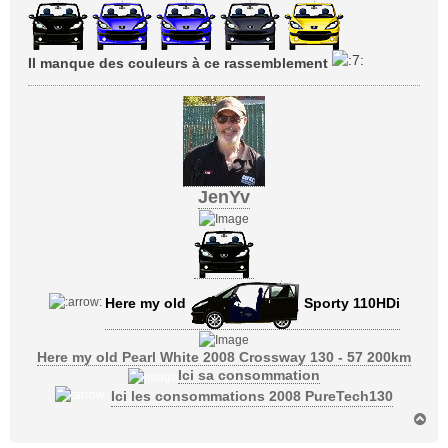
s
s
a
g
Il manque des couleurs à ce rassemblement
e
JenYv
Here my old
Sporty 110HDi
Here my old Pearl White 2008 Crossway 130 - 57 200km
Ici sa consommation
Ici les consommations 2008 PureTech130
H
a