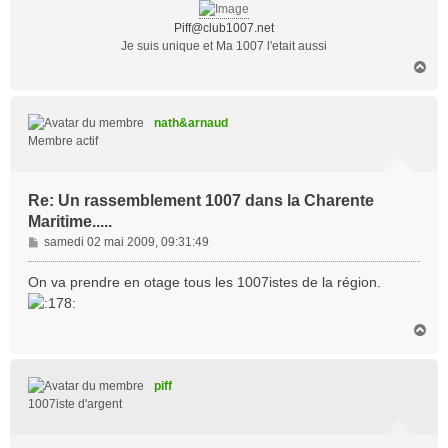
e
Piff@club1007.net
Je suis unique et Ma 1007 l'etait aussi
H
a
u
t
nath&arnaud
Membre actif
Re: Un rassemblement 1007 dans la Charente
Maritime.....
M
samedi 02 mai 2009, 09:31:49
e
s
On va prendre en otage tous les 1007istes de la région.
s
a
H
g
a
e
u
t
piff
1007iste d'argent