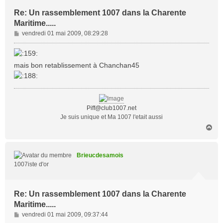
Re: Un rassemblement 1007 dans la Charente
Maritime.....
M
vendredi 01 mai 2009, 08:29:28
e
s
s
mais bon retablissement à Chanchan45
a
g
e
Piff@club1007.net
Je suis unique et Ma 1007 l'etait aussi
H
a
u
t
Brieucdesamois
1007iste d'or
Re: Un rassemblement 1007 dans la Charente
Maritime.....
M
vendredi 01 mai 2009, 09:37:44
e