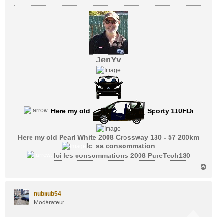
JenYv
Here my old
Sporty 110HDi
Here my old Pearl White 2008 Crossway 130 - 57 200km
Ici sa consommation
Ici les consommations 2008 PureTech130
H
a
u
t
nubnub54
Modérateur