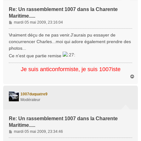
Re: Un rassemblement 1007 dans la Charente
Maritime.....
M
mardi 05 mai 2009, 23:16:04
e
s
Vraiment déçu de ne pas venir.J'aurais pu essayer de
s
concurrencer Charles...moi qui adore également prendre des
a
photos...
g
Ce n'est que partie remise
e
Je suis anticonformiste, je suis 1007iste
H
a
u
t
1007duquatre9
Modérateur
Re: Un rassemblement 1007 dans la Charente
Maritime.....
M
mardi 05 mai 2009, 23:34:46
e