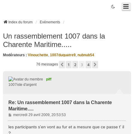
Index du forum
Evénements
Un rassemblement 1007 dans la
Charente Maritime.....
Modérateurs :
Vinouchette
,
1007duquatre9
,
nubnub54
1
2
3
4
Précédente
Suivante
76 messages
piff
1007iste d'argent
Re: Un rassemblement 1007 dans la Charente
Maritime.....
M
mercredi 29 avril 2009, 20:53:53
e
s
les participants s'en vont au fur et a mesure que ce passe t' il
s
?