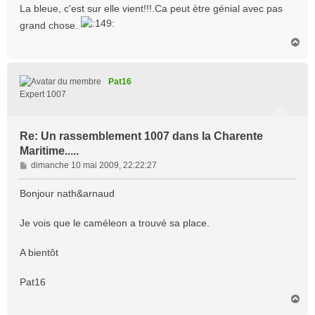
s
La bleue, c'est sur elle vient!!!.Ca peut ètre génial avec pas
s
grand chose.
a
H
g
a
e
u
t
Pat16
Expert 1007
Re: Un rassemblement 1007 dans la Charente
Maritime.....
M
dimanche 10 mai 2009, 22:22:27
e
s
Bonjour nath&arnaud
s
a
Je vois que le caméleon a trouvé sa place.
g
e
A bientôt
Pat16
H
a