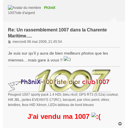
u
t
Ph3niX
1007iste d'argent
Re: Un rassemblement 1007 dans la Charente
Maritime.....
M
mercredi 06 mai 2009, 21:45:54
e
s
Je suis sur qu'il y aura de bien meilleurs photos que les
s
miennes....mais gare à vous !!
a
g
e
Peugeot 1007 sporty pack 1.4 HDI, bleu récif, GPS RT3 (5.52a) couleur,
Hifi JBL, jantes EVEANYS 17'(RC), becquet, par choc peint, vitres
teintées, feux HID Xénon, LEDs tableau de bord bleues
J'ai vendu ma 1007
H
a