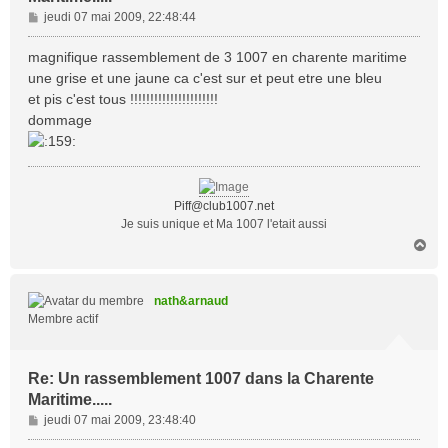
M
jeudi 07 mai 2009, 22:48:44
e
s
magnifique rassemblement de 3 1007 en charente maritime
s
une grise et une jaune ca c'est sur et peut etre une bleu
a
et pis c'est tous !!!!!!!!!!!!!!!!!!!!!!
g
dommage
e
Piff@club1007.net
Je suis unique et Ma 1007 l'etait aussi
H
a
u
t
nath&arnaud
Membre actif
Re: Un rassemblement 1007 dans la Charente
Maritime.....
M
jeudi 07 mai 2009, 23:48:40
e