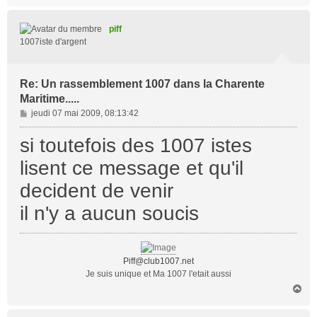
u
t
piff
1007iste d'argent
Re: Un rassemblement 1007 dans la Charente
Maritime.....
M
jeudi 07 mai 2009, 08:13:42
e
s
si toutefois des 1007 istes
s
lisent ce message et qu'il
a
g
decident de venir
e
il n'y a aucun soucis
Piff@club1007.net
Je suis unique et Ma 1007 l'etait aussi
H
a
u