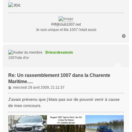
a
g
e
Piff@club1007.net
Je suis unique et Ma 1007 l'etait aussi
H
a
u
t
Brieucdesamois
1007iste d'or
Re: Un rassemblement 1007 dans la Charente
Maritime.....
M
mercredi 29 avril 2009, 21:11:37
e
s
J'avais prévenu que j'étais pas sur de pouvoir venir à cause
s
de mes concours.
a
g
e