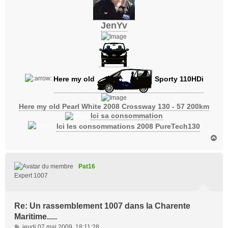
JenYv
Here my old
Sporty 110HDi
Here my old Pearl White 2008 Crossway 130 - 57 200km
Ici sa consommation
Ici les consommations 2008 PureTech130
H
a
u
t
Pat16
Expert 1007
Re: Un rassemblement 1007 dans la Charente
Maritime.....
M
jeudi 07 mai 2009, 18:11:28