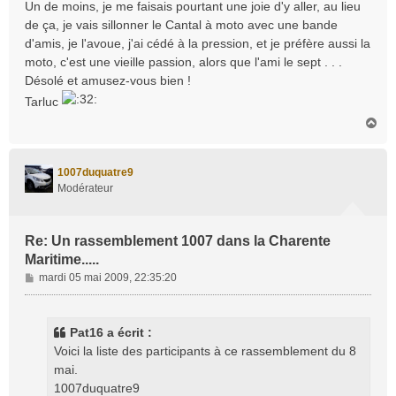
Un de moins, je me faisais pourtant une joie d'y aller, au lieu
a
de ça, je vais sillonner le Cantal à moto avec une bande
g
d'amis, je l'avoue, j'ai cédé à la pression, et je préfère aussi la
e
moto, c'est une vieille passion, alors que l'ami le sept . . .
Désolé et amusez-vous bien !
Tarluc
H
a
u
t
1007duquatre9
Modérateur
Re: Un rassemblement 1007 dans la Charente
Maritime.....
M
mardi 05 mai 2009, 22:35:20
e
s
s
Pat16 a écrit :
a
Voici la liste des participants à ce rassemblement du 8
g
mai.
e
1007duquatre9