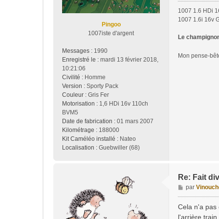
g
1007 1.6 HDi 1
e
1007 1.6i 16v 
Pingoo
1007iste d'argent
Le champignon 
Messages :
1990
Mon pense-bê
Enregistré le :
mardi 13 février 2018,
10:21:06
Civilité :
Homme
Version :
Sporty Pack
Couleur :
Gris Fer
Motorisation :
1,6 HDi 16v 110ch
BVM5
Date de fabrication :
01 mars 2007
Kilométrage :
188000
Kit Caméléo installé :
Nateo
Localisation :
Guebwiller (68)
Re: Fait di
M
par
Vinouch
e
s
Cela n'a pas 
s
l'arrière trai