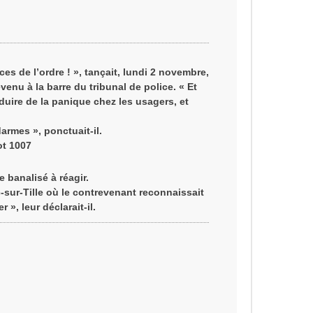
t
es de l’ordre ! », tançait, lundi 2 novembre,
enu à la barre du tribunal de police. « Et
duire de la panique chez les usagers, et
armes », ponctuait-il.
ot 1007
 banalisé à réagir.
c-sur-Tille où le contrevenant reconnaissait
», leur déclarait-il.