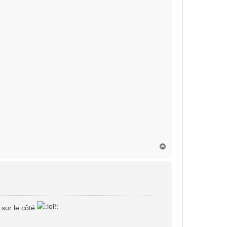
H
a
u
t
 sur le côté