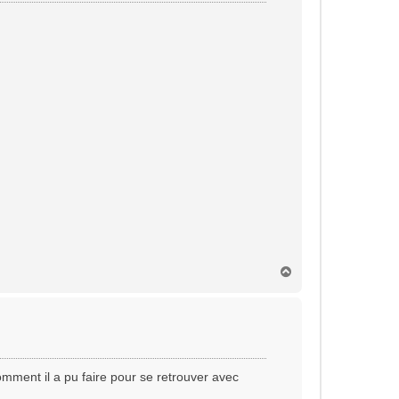
H
a
u
t
comment il a pu faire pour se retrouver avec