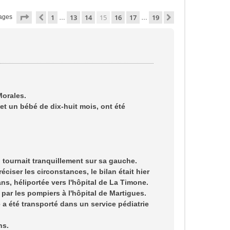
Page
15
sur
19
1
13
14
15
16
17
19
Précédente
Suivante
ages
…
…
Morales.
et un bébé de dix-huit mois, ont été
i tournait tranquillement sur sa gauche.
ciser les circonstances, le bilan était hier
ns, héliportée vers l'hôpital de La Timone.
ar les pompiers à l'hôpital de Martigues.
é a été transporté dans un service pédiatrie
ns.