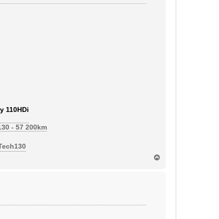
y 110HDi
130 - 57 200km
eTech130
H
a
u
t