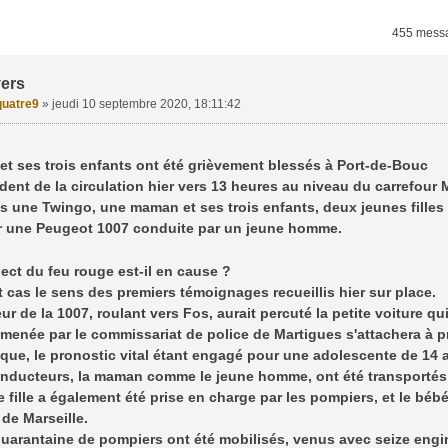
455 mess
vers
uatre9
»
jeudi 10 septembre 2020, 18:11:42
t ses trois enfants ont été grièvement blessés à Port-de-Bouc
ident de la circulation hier vers 13 heures au niveau du carrefour 
 une Twingo, une maman et ses trois enfants, deux jeunes filles 
r une Peugeot 1007 conduite par un jeune homme.
ct du feu rouge est-il en cause ?
t cas le sens des premiers témoignages recueillis hier sur place.
r de la 1007, roulant vers Fos, aurait percuté la petite voiture qu
 menée par le commissariat de police de Martigues s'attachera à pré
que, le pronostic vital étant engagé pour une adolescente de 14 a
nducteurs, la maman comme le jeune homme, ont été transportés p
e fille a également été prise en charge par les pompiers, et le béb
 de Marseille.
quarantaine de pompiers ont été mobilisés, venus avec seize engi