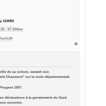
y 110HDi
130 - 57 200km
eTech130
H
a
u
t
ôle de sa voiture, samedi soir.
etit Chaumont" sur la route départementale
 Peugeot 1007.
ses déclarations à la gendarmerie du Gard.
à son encontre.