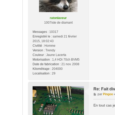
s
a
g
e
ratonlaveur
1007iste de diamant
Messages :
10317
Enregistré le :
samedi 21 février
2015, 18:02:43
Civilité :
Homme
Version :
Trendy
Couleur :
Jaune Lacerta
Motorisation :
1,4 HDi 70ch BVM5
Date de fabrication :
21 nov. 2008
Kilométrage :
204000
Localisation :
29
Re: Fait di
M
par
Pingoo
e
s
En tout cas j
s
a