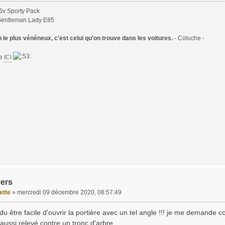
6v Sporty Pack
Gentleman Lady E85
le plus vénéneux, c'est celui qu'on trouve dans les voitures.
- Coluche -
te
ICI
vers
ette
»
mercredi 09 décembre 2020, 08:57:49
du être facile d'ouvrir la portière avec un tel angle !!! je me demande 
n aussi relevé contre un tronc d'arbre..