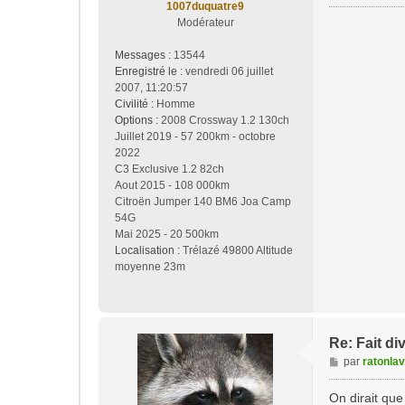
1007duquatre9
Modérateur
Messages :
13544
Enregistré le :
vendredi 06 juillet
2007, 11:20:57
Civilité :
Homme
Options :
2008 Crossway 1.2 130ch
Juillet 2019 - 57 200km - octobre
2022
C3 Exclusive 1.2 82ch
Aout 2015 - 108 000km
Citroën Jumper 140 BM6 Joa Camp
54G
Mai 2025 - 20 500km
Localisation :
Trélazé 49800 Altitude
moyenne 23m
Re: Fait di
M
par
ratonla
e
s
On dirait que