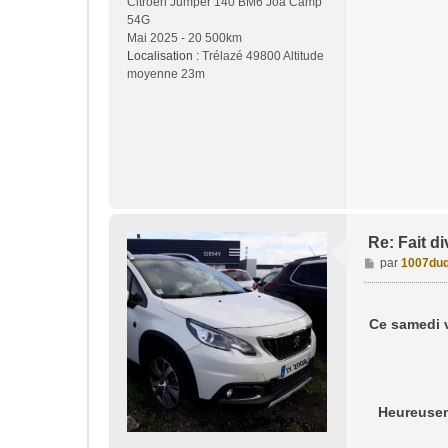
Citroën Jumper 140 BM6 Joa Camp
54G
Mai 2025 - 20 500km
Localisation :
Trélazé 49800 Altitude
moyenne 23m
Re: Fait di
M
par
1007duq
e
s
s
Ce samedi v
a
g
e
Heureuseme