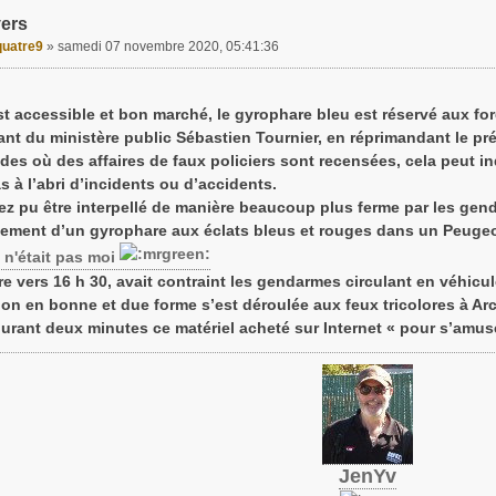
vers
uatre9
»
samedi 07 novembre 2020, 05:41:36
t accessible et bon marché, le gyrophare bleu est réservé aux forc
ant du ministère public Sébastien Tournier, en réprimandant le prév
des où des affaires de faux policiers sont recensées, cela peut in
as à l’abri d’incidents ou d’accidents.
ez pu être interpellé de manière beaucoup plus ferme par les gend
ement d’un gyrophare aux éclats bleus et rouges dans un Peuge
 n'était pas moi
e vers 16 h 30, avait contraint les gendarmes circulant en véhicule
tion en bonne et due forme s’est déroulée aux feux tricolores à Ar
durant deux minutes ce matériel acheté sur Internet « pour s’amuser 
JenYv