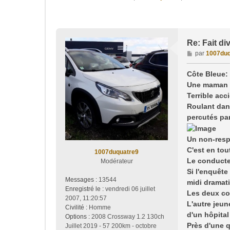
Re: Fait di
M
par
1007duq
e
s
Côte Bleue:
s
Une maman e
a
Terrible acc
g
Roulant dans
e
percutés pa
Un non-respe
C'est en tou
1007duquatre9
Le conducteu
Modérateur
Si l'enquête
Messages :
13544
midi dramati
Enregistré le :
vendredi 06 juillet
Les deux co
2007, 11:20:57
L'autre jeun
Civilité :
Homme
d'un hôpital
Options :
2008 Crossway 1.2 130ch
Près d'une 
Juillet 2019 - 57 200km - octobre