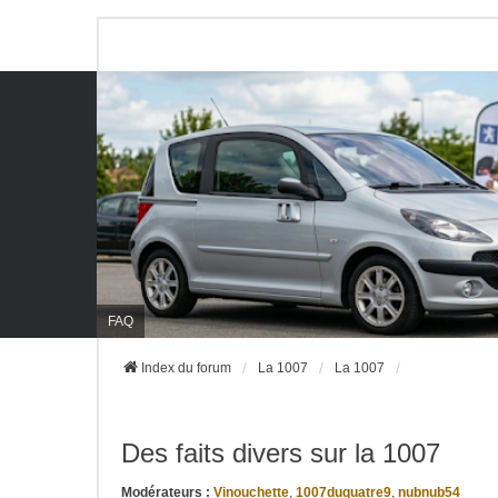
FAQ
Index du forum
La 1007
La 1007
Des faits divers sur la 1007
Modérateurs :
Vinouchette
,
1007duquatre9
,
nubnub54