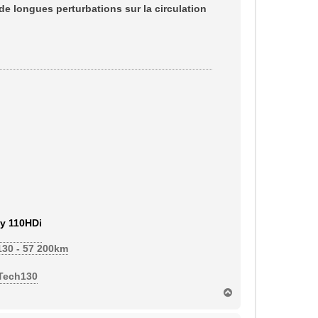
de longues perturbations sur la circulation
y 110HDi
130 - 57 200km
eTech130
H
a
u