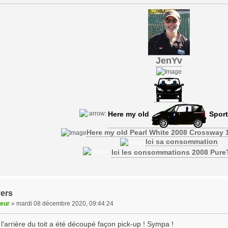
JenYv
Here my old
Sport
Here my old Pearl White 2008 Crossway 
Ici sa consommation
Ici les consommations 2008 Pur
vers
veur
»
mardi 08 décembre 2020, 09:44:24
 l'arrière du toit a été découpé façon pick-up ! Sympa !