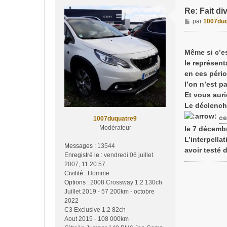
Re: Fait di
M
par
1007duq
e
s
s
Même si c’es
a
le représent
g
en ces pério
e
l’on n’est p
Et vous auri
Le déclench
ce
1007duquatre9
Modérateur
le 7 décembr
L’interpella
Messages :
13544
avoir testé 
Enregistré le :
vendredi 06 juillet
2007, 11:20:57
Civilité :
Homme
Options :
2008 Crossway 1.2 130ch
Juillet 2019 - 57 200km - octobre
2022
C3 Exclusive 1.2 82ch
Aout 2015 - 108 000km