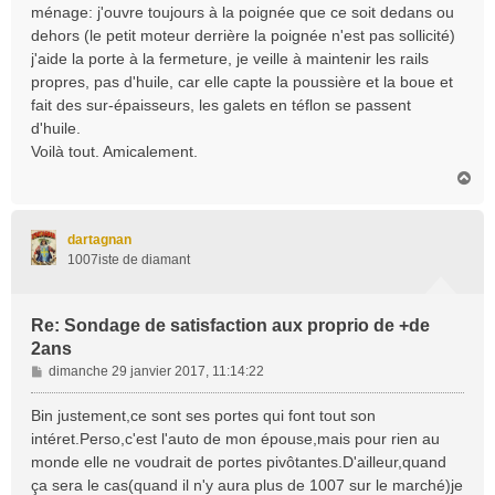
ménage: j'ouvre toujours à la poignée que ce soit dedans ou
dehors (le petit moteur derrière la poignée n'est pas sollicité)
j'aide la porte à la fermeture, je veille à maintenir les rails
propres, pas d'huile, car elle capte la poussière et la boue et
fait des sur-épaisseurs, les galets en téflon se passent
d'huile.
Voilà tout. Amicalement.
H
a
u
t
dartagnan
1007iste de diamant
Re: Sondage de satisfaction aux proprio de +de
2ans
M
dimanche 29 janvier 2017, 11:14:22
e
s
Bin justement,ce sont ses portes qui font tout son
s
intéret.Perso,c'est l'auto de mon épouse,mais pour rien au
a
monde elle ne voudrait de portes pivôtantes.D'ailleur,quand
g
ça sera le cas(quand il n'y aura plus de 1007 sur le marché)je
e