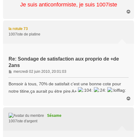
Je suis anticonformiste, je suis 1007iste
H
a
u
t
la rotule 73
1007iste de platine
Re: Sondage de satisfaction aux proprio de +de
2ans
M
mercredi 02 juin 2010, 20:01:03
e
s
Bonsoir à tous, 70% de satisfait c'est une bonne cote pour
s
notre titine,ça aurait pu étre pire A+
a
H
g
a
e
u
t
Sésame
1007iste d'argent