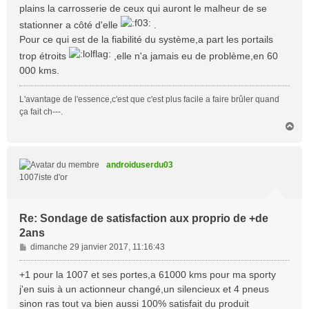
plains la carrosserie de ceux qui auront le malheur de se
stationner a côté d'elle
.
Pour ce qui est de la fiabilité du système,a part les portails
trop étroits
,elle n'a jamais eu de problème,en 60
000 kms.
L'avantage de l'essence,c'est que c'est plus facile a faire brûler quand
ça fait ch---.
H
a
u
t
androiduserdu03
1007iste d'or
Re: Sondage de satisfaction aux proprio de +de
2ans
M
dimanche 29 janvier 2017, 11:16:43
e
s
+1 pour la 1007 et ses portes,a 61000 kms pour ma sporty
s
j'en suis à un actionneur changé,un silencieux et 4 pneus
a
sinon ras tout va bien aussi 100% satisfait du produit
g