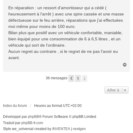
En réparation : un ressort d’amortisseur qui a cédé (
heureusement à l'arrêt ) avec une spire cassée et une masse
défectueuse sur le feu arrière, réparations que j'ai effectuées
moi même pour moins de 100 euro.
Bilan plus que positif avec un véhicule confortable, maniable,
bien équipé pour une consommation de 6 à 6,5 litres , et un
véhicule qui sort de l’ordinaire.
Aucun regret au contraire , si le regret de ne pas l'avoir eu
avant.
H
a
u
1
2
Précédente
36 messages
t
Aller à
Index du forum
Heures au format
UTC+02:00
Développé par
phpBB
® Forum Software © phpBB Limited
Traduit par
phpBB-fr.com
Style we_universal created by
INVENTEA
|
nextgen