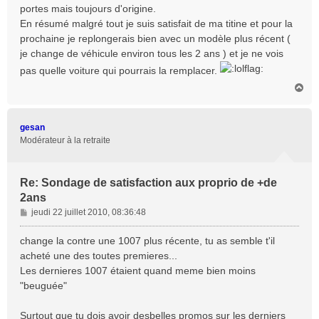
portes mais toujours d'origine.
En résumé malgré tout je suis satisfait de ma titine et pour la
prochaine je replongerais bien avec un modèle plus récent (
je change de véhicule environ tous les 2 ans ) et je ne vois
pas quelle voiture qui pourrais la remplacer.
H
a
u
t
gesan
Modérateur à la retraite
Re: Sondage de satisfaction aux proprio de +de
2ans
M
jeudi 22 juillet 2010, 08:36:48
e
s
change la contre une 1007 plus récente, tu as semble t'il
s
acheté une des toutes premieres...
a
Les dernieres 1007 étaient quand meme bien moins
g
"beuguée"
e
Surtout que tu dois avoir desbelles promos sur les derniers