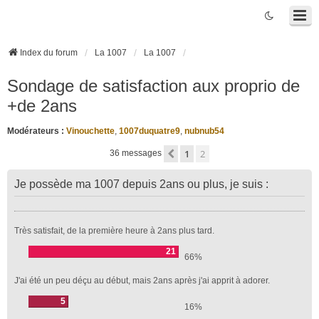
Index du forum
La 1007
La 1007
Sondage de satisfaction aux proprio de
+de 2ans
Modérateurs :
Vinouchette
,
1007duquatre9
,
nubnub54
1
2
Précédente
36 messages
Je possède ma 1007 depuis 2ans ou plus, je suis :
Très satisfait, de la première heure à 2ans plus tard.
21
66%
J'ai été un peu déçu au début, mais 2ans après j'ai apprit à adorer.
5
16%