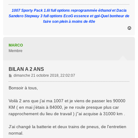
e
1007 Sporty Pack 1.6l full options reprogrammée éthanol et Dacia
Sandero Stepway 3 full options EcoG essence et gpl-Quel bonheur de
faire son plein à moins de 40e
H
a
u
t
MARCO
Membre
BILAN A 2 ANS
M
dimanche 21 octobre 2018, 22:02:07
e
s
Bonsoir à tous,
s
a
Voilà 2 ans que j'ai ma 1007 et je viens de passer les 90000
g
KM ( en mai j’étais à 84000, je ne roule presque plus car
e
rapprochement du lieu de travail ) j''ai acquise à 31000 km .
J'ai changé la batterie et deux trains de pneus, de l'entretien
normal.