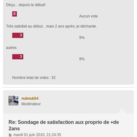
Déçu... depuis le début!
0
Aucun vote
Très satisfait au début... mais 2 ans après, je déchante.
3
9%
autres
3
9%
Nombre total de votes :
32
nubnub54
Modérateur
Re: Sondage de satisfaction aux proprio de +de
2ans
M
mardi 01 juin 2010, 21:24:35