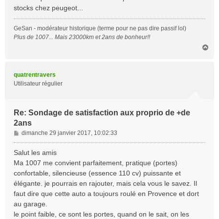
stocks chez peugeot...
GeSan - modérateur historique (terme pour ne pas dire passif lol)
Plus de 1007... Mais 23000km et 2ans de bonheur!!
H
a
u
t
quatrentravers
Utilisateur régulier
Re: Sondage de satisfaction aux proprio de +de
2ans
M
dimanche 29 janvier 2017, 10:02:33
e
s
Salut les amis
s
Ma 1007 me convient parfaitement, pratique (portes)
a
confortable, silencieuse (essence 110 cv) puissante et
g
élégante. je pourrais en rajouter, mais cela vous le savez. Il
e
faut dire que cette auto a toujours roulé en Provence et dort
au garage.
le point faible, ce sont les portes, quand on le sait, on les