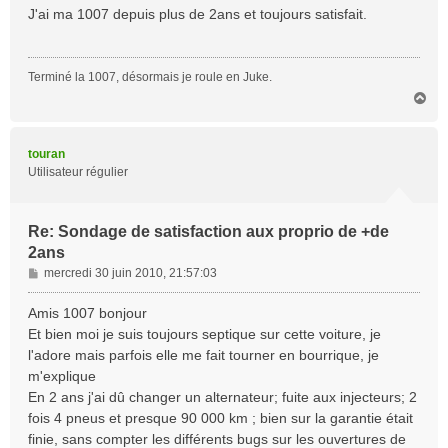
s
J'ai ma 1007 depuis plus de 2ans et toujours satisfait.
s
a
g
Terminé la 1007, désormais je roule en Juke.
e
H
a
u
t
touran
Utilisateur régulier
Re: Sondage de satisfaction aux proprio de +de
2ans
M
mercredi 30 juin 2010, 21:57:03
e
s
Amis 1007 bonjour
s
Et bien moi je suis toujours septique sur cette voiture, je
a
l'adore mais parfois elle me fait tourner en bourrique, je
g
m'explique
e
En 2 ans j'ai dû changer un alternateur; fuite aux injecteurs; 2
fois 4 pneus et presque 90 000 km ; bien sur la garantie était
finie, sans compter les différents bugs sur les ouvertures de