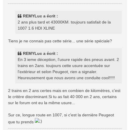
e
s
s
REMYLuc a écrit :
a
2 ans plus tard et 43000KM. toujours satisfait de la
g
1007 1.6 HDI XLINE
e
Tiens je ne connais pas cette série... une série spéciale?
REMYLuc a écrit :
En 3 ieme déception, l'usure rapide des pneus avant. 2
trains en 2ans. toujours cette usure accentuée sur
l'extérieur et selon Peugeot, rien a signaler.
Heureusement que nous avons une conduite cool!!!!!
2 trains en 2 ans certes mais en combien de kilomètres, c'est
le critère discriminant.Si tu as fait 40 000 en 2 ans, certains
sur le forum ont eu la même usure...
Sur ce, longue route en 1007, si c'est la dernière Peugeot
que tu prends