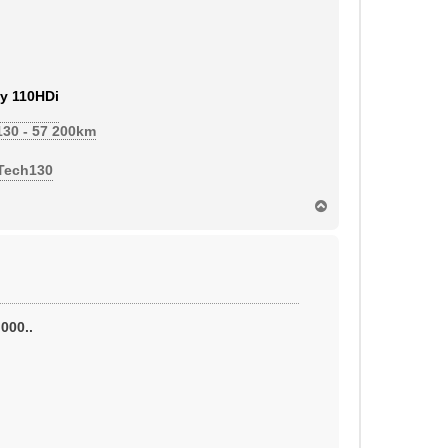
y 110HDi
130 - 57 200km
eTech130
H
a
u
t
000..