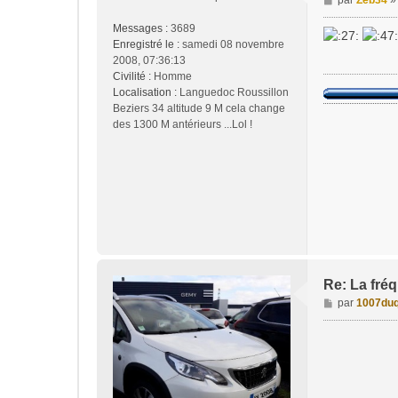
par
Zeb34
e
Messages :
3689
s
Enregistré le :
samedi 08 novembre
s
2008, 07:36:13
a
Civilité :
Homme
g
Localisation :
Languedoc Roussillon
e
Beziers 34 altitude 9 M cela change
des 1300 M antérieurs ...Lol !
Re: La fréq
M
par
1007duq
e
s
s
a
g