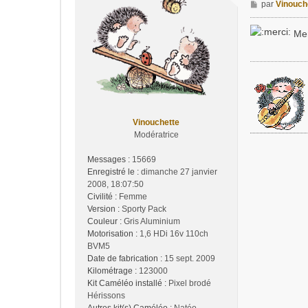
M
par
Vinouch
e
s
Merc
s
a
g
e
Vinouchette
Modératrice
Messages :
15669
Enregistré le :
dimanche 27 janvier
2008, 18:07:50
Civilité :
Femme
Version :
Sporty Pack
Couleur :
Gris Aluminium
Motorisation :
1,6 HDi 16v 110ch
BVM5
Date de fabrication :
15 sept. 2009
Kilométrage :
123000
Kit Caméléo installé :
Pixel brodé
Hérissons