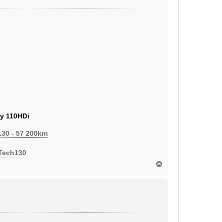
y 110HDi
130 - 57 200km
eTech130
H
a
u
t