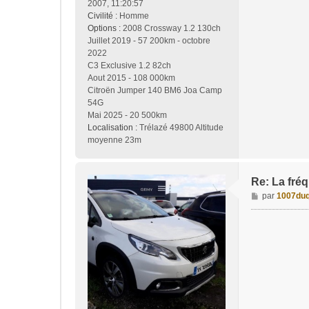
2007, 11:20:57
Civilité :
Homme
Options :
2008 Crossway 1.2 130ch
Juillet 2019 - 57 200km - octobre
2022
C3 Exclusive 1.2 82ch
Aout 2015 - 108 000km
Citroën Jumper 140 BM6 Joa Camp
54G
Mai 2025 - 20 500km
Localisation :
Trélazé 49800 Altitude
moyenne 23m
Re: La fréq
M
par
1007duq
e
s
s
a
g
e