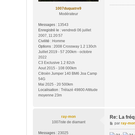
1007duquatre9
Modérateur
Messages :
13543
Enregistré le :
vendredi 06 juillet
2007, 11:20:57
Civilité :
Homme
Options :
2008 Crossway 1.2 130ch
Juillet 2019 - 57 200km - octobre
2022
C3 Exclusive 1.2 82ch
Aout 2015 - 108 000km
Citroën Jumper 140 BM6 Joa Camp
54G
Mai 2025 - 20 500km
Localisation :
Trélazé 49800 Altitude
moyenne 23m
ray-mon
Re: La fréq
1007iste de diamant
M
par
ray-mo
e
Messages :
23025
s