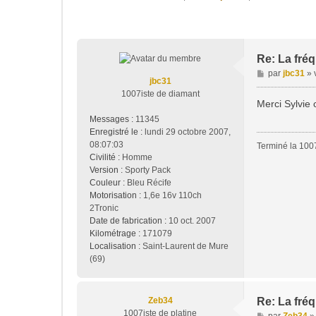
Re: La fréq
M
par
jbc31
»
jbc31
e
1007iste de diamant
s
Merci Sylvie
s
Messages :
11345
a
Enregistré le :
lundi 29 octobre 2007,
g
08:07:03
Terminé la 1007
e
Civilité :
Homme
Version :
Sporty Pack
Couleur :
Bleu Récife
Motorisation :
1,6e 16v 110ch
2Tronic
Date de fabrication :
10 oct. 2007
Kilométrage :
171079
Localisation :
Saint-Laurent de Mure
(69)
Zeb34
Re: La fréq
1007iste de platine
M