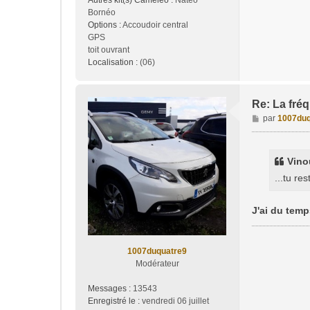
Autres kit(s) Caméléo :
Natéo
Bornéo
Options :
Accoudoir central
GPS
toit ouvrant
Localisation :
(06)
Re: La fréq
M
par
1007duq
e
s
s
Vinou
a
...tu re
g
e
J'ai du temp
1007duquatre9
Modérateur
Messages :
13543
Enregistré le :
vendredi 06 juillet