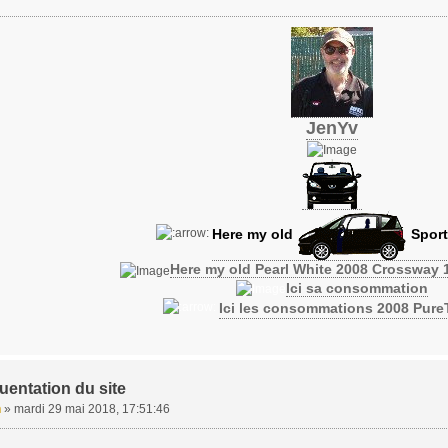
JenYv
Here my old
Sport
Here my old Pearl White 2008 Crossway 
Ici sa consommation
Ici les consommations 2008 Pur
uentation du site
n
»
mardi 29 mai 2018, 17:51:46