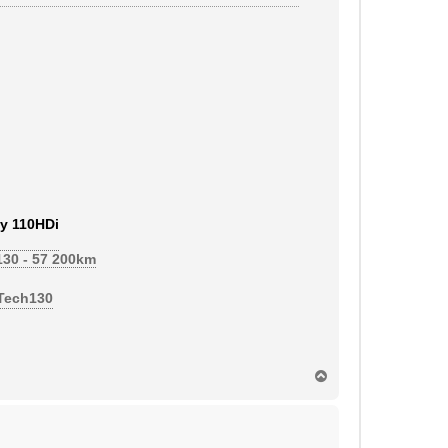
y 110HDi
130 - 57 200km
eTech130
H
a
u
t