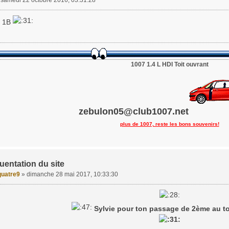
»
samedi 22 octobre 2016, 03:31:28
1B
1007 1.4 L HDI Toit ouvrant
zebulon05@club1007.net
plus de 1007, reste les bons souvenirs!
uentation du site
uatre9
»
dimanche 28 mai 2017, 10:33:30
Sylvie pour ton passage de 2ème au t