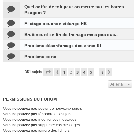
Quel coffre de toit peut on mettre sur les barres
Peugeot ?
Filetage bouchon vidange HS
Bruit sourd en fin de freinage mais pas que...
Problème désenfumage des vitres !!!
Problème porte
Page
2
sur
8
1
2
3
4
5
8
Précédente
Suivante
351 sujets
…
Aller à
PERMISSIONS DU FORUM
Vous
ne pouvez pas
poster de nouveaux sujets
Vous
ne pouvez pas
répondre aux sujets
Vous
ne pouvez pas
modifier vos messages
Vous
ne pouvez pas
supprimer vos messages
Vous
ne pouvez pas
joindre des fichiers