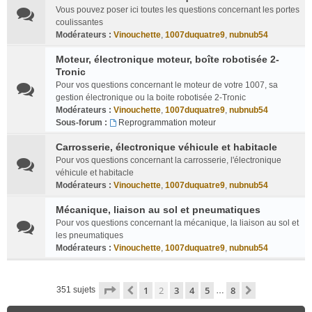
Vous pouvez poser ici toutes les questions concernant les portes
coulissantes
Modérateurs :
Vinouchette
,
1007duquatre9
,
nubnub54
Moteur, électronique moteur, boîte robotisée 2-
Tronic
Pour vos questions concernant le moteur de votre 1007, sa
gestion électronique ou la boite robotisée 2-Tronic
Modérateurs :
Vinouchette
,
1007duquatre9
,
nubnub54
Sous-forum :
Reprogrammation moteur
Carrosserie, électronique véhicule et habitacle
Pour vos questions concernant la carrosserie, l'électronique
véhicule et habitacle
Modérateurs :
Vinouchette
,
1007duquatre9
,
nubnub54
Mécanique, liaison au sol et pneumatiques
Pour vos questions concernant la mécanique, la liaison au sol et
les pneumatiques
Modérateurs :
Vinouchette
,
1007duquatre9
,
nubnub54
Page
2
sur
8
1
2
3
4
5
8
Précédente
Suivante
351 sujets
…