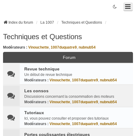
Index du forum
La 1007
Techniques et Questions
Techniques et Questions
Modérateurs :
Vinouchette
,
1007duquatre9
,
nubnub54
Forum
Revue technique
Un début de revue technique
Modérateurs :
Vinouchette
,
1007duquatre9
,
nubnub54
Les consos
Discussions concernant la consommation des moteurs
Modérateurs :
Vinouchette
,
1007duquatre9
,
nubnub54
Tutoriaux
Ici, vous pouvez consulter et proposer des tutoriaux
Modérateurs :
Vinouchette
,
1007duquatre9
,
nubnub54
Portes coulissantes électriques